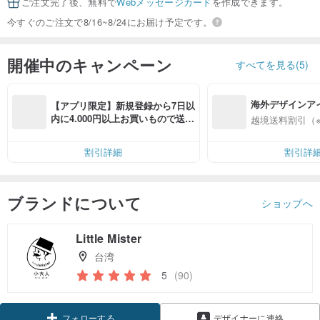
ご注文完了後、無料で
Webメッセージカード
を作成できます。
今すぐのご注文で8/16~8/24にお届け予定です。
開催中のキャンペーン
すべてを見る(5)
海外デザインア
【アプリ限定】新規登録から7日以
入
内に4.000円以上お買いもので送料
越境送料割引（
無料（最大500円OFF）
割引詳細
割引詳
ブランドについて
ショップへ
Little Mister
台湾
5
(90)
フォローする
デザイナーに連絡