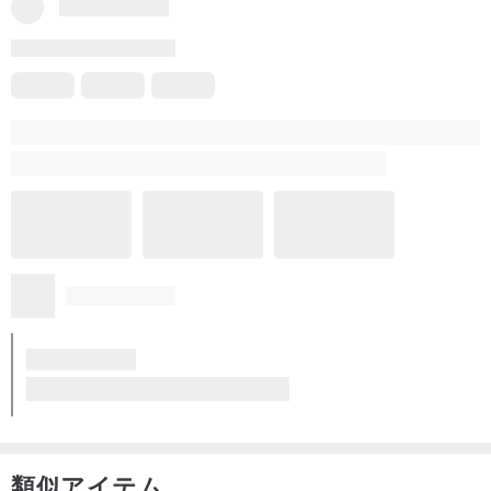
一部のレビューはGoogle自動翻訳システムにより翻訳されているた
め、内容が不完全な場合があります。
英語に翻訳
原文を表示
同ショップ商品のすべてのレビュー
5
(90)
Vicky Yip
8 年前に
かなり
英語から翻訳