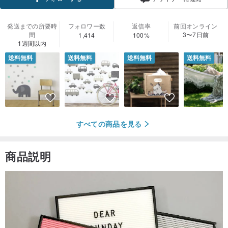
発送までの所要時
フォロワー数
返信率
前回オンライン
間
3〜7日前
1,414
100%
1週間以内
送料無料
送料無料
送料無料
送料無料
すべての商品を見る
商品説明