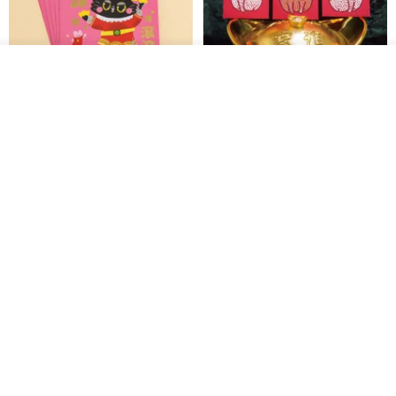
カートに入れる
開運紅包袋をお楽しみください
ラインストーンお年玉袋 - 【お
お気に入り
ショップを見る
得な6枚セット】
禮享生活
gfsd
287円
5,083円
送料無料
黒猫マルーの小さな財神 宝くじ
【GFSD】ラインストーン精品 -
ホットスタンプポチ袋
煌めく多目的ポチ袋 -【招財納
福・金運招来】
Huei Hei Ji Bai
gfsd