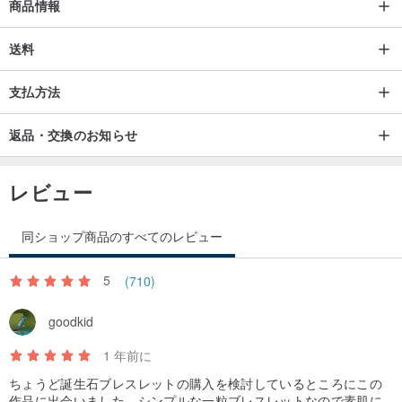
商品情報
フィルド アクセサリー ジュエリー 宝石質 ストーン ハンドメイド
プレゼント ギフト 新作 サンゴ コーラル ピアス フープ
送料
支払方法
返品・交換のお知らせ
レビュー
同ショップ商品のすべてのレビュー
5
(710)
goodkid
1 年前に
ちょうど誕生石ブレスレットの購入を検討しているところにこの
作品に出会いました。シンプルな一粒ブレスレットなので素肌に