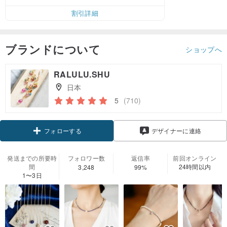
割引詳細
ブランドについて
ショップへ
RALULU.SHU
日本
5
(710)
クーポン取得
デザイナーに連絡
フォローする
発送までの所要時
フォロワー数
返信率
前回オンライン
間
24時間以内
3,248
99%
1〜3日