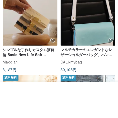
シンプルな手作りカスタム猫首
マルチカラーのエレガントなレ
輪 Basic New Life Soft
ザーショルダーバッグ、ハンド
Organic Cat Collar | Simple
メイド
Maodian
DALI-mybag
Soft Cat Collar
3,127円
30,108円
送料無料
送料無料
オーダーする
お気に入り
ショップを見る