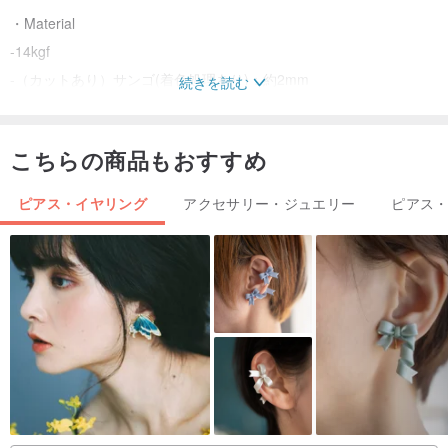
・Material
-14kgf
-（カットあり）サンゴ(着色処理あり)：約2mm
続きを読む
・Size
こちらの商品もおすすめ
-フープピアス：約15mm、石を含む約21mm
ピアス・イヤリング
アクセサリー・ジュエリー
ピアス
※極力現物に近い色での撮影を心がけておりますが光の具合によって
印象が変わるのは天然石の特徴ではございます。
************
運気を上げる
サンゴには、悪運を遠ざける力があるといわれています。持ち主に
愛と生命力を与え、幸福の道へと導いてくれるでしょう。また、サ
ンゴは人生に英知を授け、富と幸運をもたらすといわれている石で
す。ついていない、と感じる人にもおすすめ。持ち主のもとに幸運
を運んでくれるでしょう。