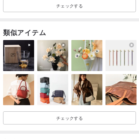
チェックする
繁栄を呼び寄せる
長い年月をかけて形成されたサンゴは、持ち主に長寿と生命力を与
類似アイテム
えてくれる石といわれています。
家に富や繁栄をもたらすとされているので、長期にわたり家族の幸
せや発展を見守ってくれるでしょう。
また、結婚のサポートをしてくれるともいわれています。古くから
子宝運を高めるともいわれており、妊娠・出産のお守りとしても用
いられてきました。
体をパワーアップさせる
女性のホルモンバランスによい影響を与えてくれるといわれていま
す。また、体力不足の人をパワーアップさせるともいわれていま
チェックする
す。
************
ralulu.shu ralulushu天然石 ゴールド K14GF 14kgf 14KGF ゴールド