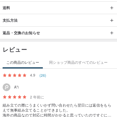
・USB Type Cデータ転送
送料
・対応OS：MAC OS 、Windows XP and later versions.
・縦109×横70×厚さ12 mm、60g（電池なし）
支払方法
・DIY組み立て式
返品・交換のお知らせ
レビュー
【ペーパーシュート買うならピンコイ！】
この商品のレビュー
同ショップ商品のすべてのレビュー
・ここまで豊富なバリエーションはピンコイだけ！
・安心のメーカー直送！
4.9
(26)
・新規会員登録、アプリからのご購入で送料500円OFF！
A*i
【運送について】
2 年前に
メーカーから海外より直送されるため、到着までに発送から7~10日
組み立ての際にうまくいかず問い合わせたら翌日には返信をもら
営業日程度かかってしまう可能性があります。
えて無事組み立てることができました。
海外の商品なので対応に時間がかかると思っていたのですぐに返
通常3営業日以内に発送されます。