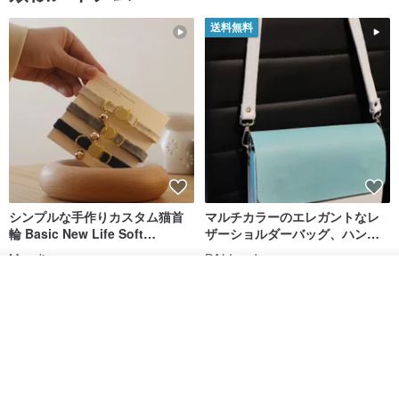
おります。その場合は、お手数なのですが、他決済方法をお選びく
送料無料
ださい。下記FAQも合わせてご参照ください。
>>>
pinkoi.zendesk.com/hc/ja/articles/1...
シンプルな手作りカスタム猫首
マルチカラーのエレガントなレ
輪 Basic New Life Soft
ザーショルダーバッグ、ハンド
Organic Cat Collar | Simple
メイド
Maodian
DALI-mybag
Soft Cat Collar
その他の商品を見る
3,127円
30,108円
ショップを見る
送料無料
送料無料