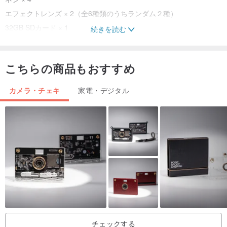
エフェクトレンズ × 2（全6種類のうちランダム２種）
32GB SDカード × 1
続きを読む
(輸送時の安全性を考慮し、電池は同梱していません。)
こちらの商品もおすすめ
②選べるレトロペーパーケース × 1
(3種類からお一つお選びください。)
カメラ・チェキ
家電・デジタル
1890 H.Instantograph wood camera⤵
1930 Kodak Beau Brownie⤵
③おまけ付き
シルクコードストラップ × 1
チェックする