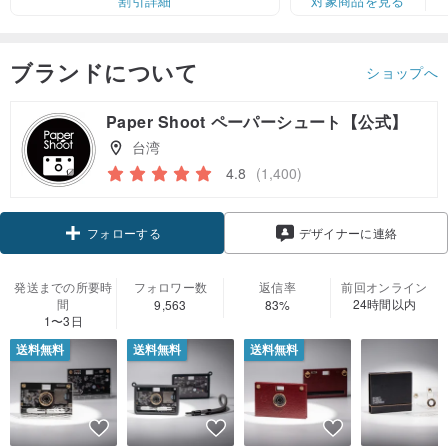
割引詳細
対象商品を見る
ブランドについて
ショップへ
Paper Shoot ペーパーシュート【公式】
台湾
4.8
(1,400)
クーポン取得
デザイナーに連絡
フォローする
発送までの所要時
フォロワー数
返信率
前回オンライン
間
24時間以内
9,563
83%
1〜3日
送料無料
送料無料
送料無料