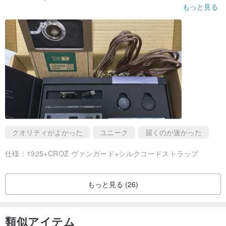
信をもらえて安心しました。
もっと見る
説明がシンプルすぎて逆に悩みましたが、使い始めたらすぐ慣れ
ました。
【保証について】
カメラ本体には半年間の保証がついております。
カメラ本体の問題については、デザイナーへ連絡からお問合わせく
ださいませ。
【決済方法】
以下決済方法がご利用いただけます。
・クレジットカード決済
クオリティがよかった
ユニーク
届くのが速かった
・コンビニエンスストア決済
・d払い
仕様：
1925+CROZ ヴァンガード+シルクコードストラップ
・銀行ATM振込（Pay-easy決済）
・Alipay
もっと見る (26)
・Apple Pay / Google Pay（アプリからのみ）
類似アイテム
なお、現在一部のクレジットカード決済が弾かれる事象が発生して