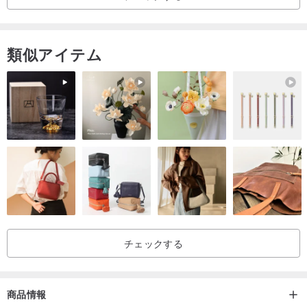
類似アイテム
【仕様】
・1,800万画素
・焦点距離：22mm
・F値：2.2
・シャッタースピード：1/30~1/2000
・ISO感度：100~3200
・自動露出 / ホワイトバランス処理
・ワンボタンシステム：オン/シャッター/オフ
チェックする
・4色フィルター：カラー/モノクロ/セピア/ブルー
・タイムラプス撮影 / 10秒ビデオ撮影
・128GB以下SDカード / Wi-Fi付SDカード対応
商品情報