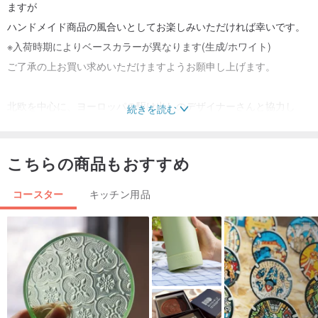
ますが
ハンドメイド商品の風合いとしてお楽しみいただければ幸いです。
※入荷時期によりベースカラーが異なります(生成/ホワイト)
ご了承の上お買い求めいただけますようお願申し上げます。
北欧を中心に、ヨーロッパの駆け出しのデザイナーさんと協力し
続きを読む
て、デザインを制作しています。
こちらの商品もおすすめ
土日祝日以外は発送作業させていただきます。
※※全品送料無料です！※※
コースター
キッチン用品
当ギャラリーの商品、全品対象！３点以上同時にお買い上げいただ
いた場合、特製コットンエコバッグをプレゼントします！！
ランチョンマット テーブルクロス キッチン クロス 北欧 インテリア
雑貨
人気 リネン 麻 おしゃれ かわいい シンプル 英国 モダン シンプ