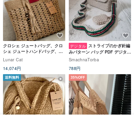
クロシェ ジュートバッグ、クロ
ストライプのかぎ針編
デジタル
シェ ジュートハンドバッグ、リ
みパターン バッグ PDF デジタル
ユーザブルバッグ
インスタント ダウンロード、レ
Lunar Cat
SmachnaTorba
ディース クロスボディ
14,074円
788円
送料無料
35%OFF
その他の商品を見る
ショップを見る