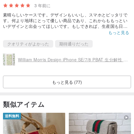
3 年前に
素晴らしいケースです。デザインもいいし、スマホとピッタリで
す。何より地球にとって優しい商品であり、これからももっとい
いデザインと出会ってほしいです。もしできれば、生産国も日本
になればいいなぁと思います。運送速度も速かったです。手觸り
もっと見る
がよいので、とても愛用品になったです。ここまでこういう商品
を少ないので、時間がかからずこのケースを見つけてうれしいで
クオリティがよかった
期待通りだった
す。お勧めです。
William Morris Design iPhone SE/7/8 PBAT 生分解性 エコスマホケース グリーン
もっと見る (77)
類似アイテム
送料無料