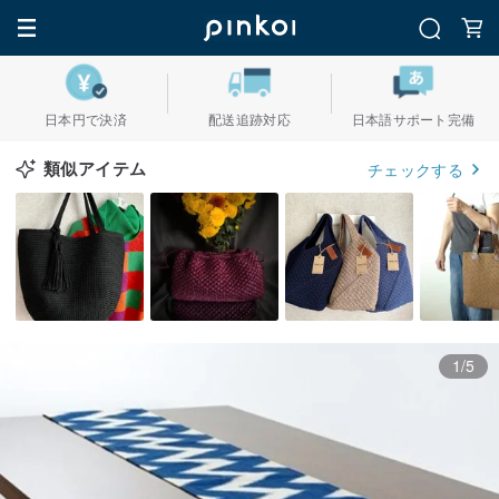
日本円で決済
配送追跡対応
日本語サポート完備
類似アイテム
チェックする
1/5