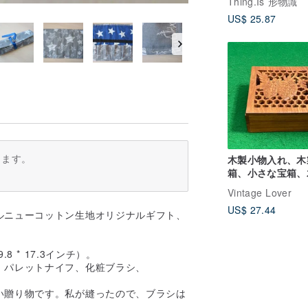
Thing.Is 形物識
Container, Light
US$ 25.87
ります。
木製小物入れ、木
箱、小さな宝箱、
ジュエリーボック
Vintage Lover
US$ 27.44
ルニューコットン生地オリジナルギフト、
 * 17.3インチ）。
、パレットナイフ、化粧ブラシ、
い贈り物です。私が縫ったので、ブラシは