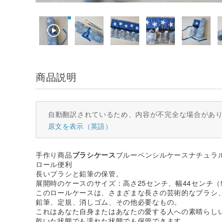
商品説明
自動翻訳されているため、内容が不完全な場合があ
原文を表示（英語）
手作り商品
ブラシケース
ブルーペンシルケースナチュラ
ロール便利
長いブラシと鉛筆の保管。
展開時のケースのサイズ：高さ25センチ、幅44センチ（9.8
このロールケースは、さまざまな長さの芸術的なブラシ
鉛筆、定規、消しゴム、その他必要なもの。
これはあなた自身またはあなたの愛する人への素晴らし
乾いた状態でも濡れた状態でも保管できます