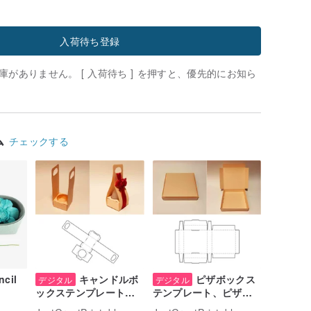
入荷待ち登録
がありません。 [ 入荷待ち ] を押すと、優先的にお知ら
ム
チェックする
ncil
キャンドルボ
ピザボックス
デジタル
デジタル
ックステンプレート、
テンプレート、ピザ宅
age
キャンドルギフトボッ
配ボックス、ピザ包装