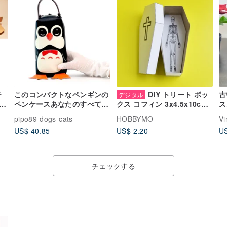
テ
このコンパクトなペンギンの
DIY トリート ボッ
古
デジタル
ペンケースあなたのすべての
ス
ク
クス コフィン 3x4.5x10cm
毎日のニーズのために
ク
フ
(pdf、svg テンプレート)。
pipo89-dogs-cats
HOBBYMO
Vi
ボ
紙棺、DIYペーパー
US$ 40.85
US$ 2.20
US
チェックする