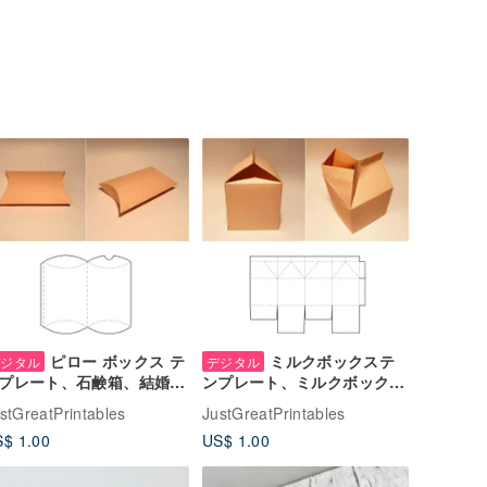
ピロー ボックス テ
ミルクボックステ
デジタル
デジタル
プレート、石鹸箱、結婚式
ンプレート、ミルクボック
記念品ボックス、誕生日ボ
ス、牛乳パック、カートンボ
stGreatPrintables
JustGreatPrintables
クス、ギフト ボックス、
ックス、ゲーブルトップカー
$ 1.00
US$ 1.00
5x11
トン、ジュースボックス