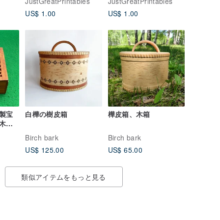
JustGreatPrintables
JustGreatPrintables
 Blue
クス、キャンドルバッ
ボックス、ピザボック
US$ 1.00
US$ 1.00
グ、キャンドルギフト
スsvg、PDF
バッグ、SVG、DXF、
PDF
製宝
白樺の樹皮箱
樺皮箱、木箱
木製
ス
Birch bark
Birch bark
US$ 125.00
US$ 65.00
類似アイテムをもっと見る