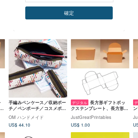
確定
レ
手編みペンケース／収納ポー
長方形ギフトボッ
デジタル
チ／ペンポーチ／コスメポー
ア
クステンプレート、長方形ギ
ン
チ／カトラリーケース／カト
フトボックス、長方形ボック
の
OM ハンドメイド
JustGreatPrintables
Ju
ラリーポーチ - レインボー手
ト
ス、SVG、PDF、PNG
ッ
US$ 44.10
US$ 1.00
US
紡ぎサリー糸
8.