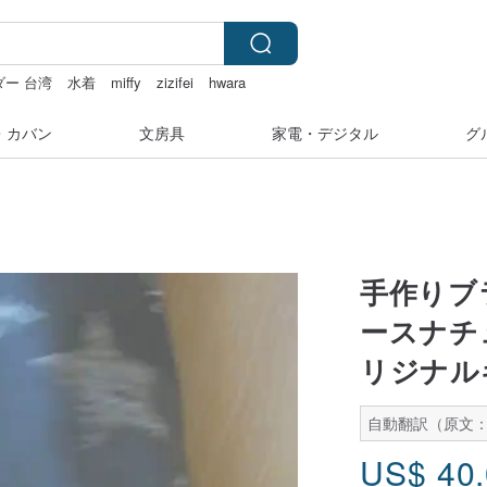
ー 台湾
水着
miffy
zizifei
hwara
・カバン
文房具
家電・デジタル
グ
手作りブ
ースナチ
リジナル
自動翻訳（原文
US$
40