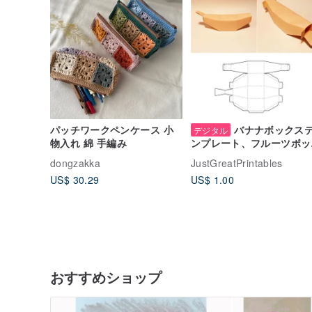
パッチワークペンケース 小
バナナボックス
デジタル
物入れ 綿 手編み
ンプレート、フルーツボッ
ス、紙バナナ、フルーツギ
dongzakka
JustGreatPrintables
トボックス、バナナギフト
US$ 30.29
US$ 1.00
ックス
おすすめショップ