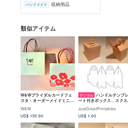
収納用品
ハンドメイド
類似アイテム
W&Wブライダルカードフェ
ハンドルテンプ
デジタル
スタ - オーダーメイドミニ紙
ート付きボックス、スクエ
袋 - 100個入り大容量セット
ボックス、キューブボック
W&W
JustGreatPrintables
ス、ギフトボックス、ギフ
US$ 155.90
US$ 1.00
ボックス、SVG、PDF