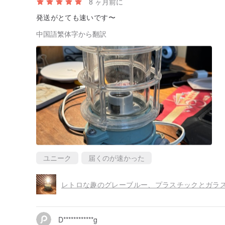
8 ヶ月前に
発送がとても速いです〜
中国語繁体字から翻訳
ユニーク
届くのが速かった
D************g