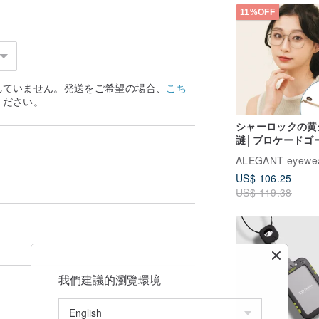
11%OFF
れていません。発送をご希望の場合、
こち
ください。
シャーロックの黄
謎│ブロケードゴ
軽量チタン製マッ
ALEGANT eyewe
クエアフレームUV
US$ 106.25
ブルーライトカッ
US$ 119.38
ガネ
我們建議的瀏覽環境