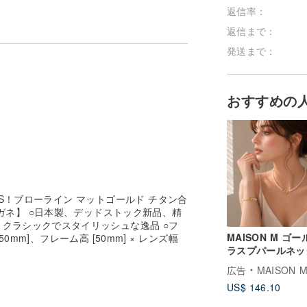
返信率：
返信まで：
発送まで：
おすすめの
S！ブローライン マットゴールド チタン合
ガネ】 ○日本製、デッドストック新品、精
クラシックでスタイリッシュな逸品 ○フ
MAISON M ゴ
50mm]、フレーム高 [50mm] × レンズ幅
ラスプパールネッ
ス
広告
MAISON 
US$ 146.10