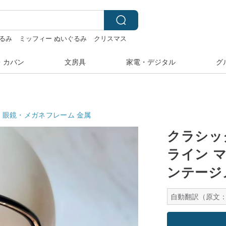
るみ
ミッフィー ぬいぐるみ
クリスマス
・カバン
文房具
家電・デジタル
グ
眼鏡・メガネフレーム
金属
クラシッ
ライン 
ンテージ
自動翻訳（原文：