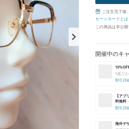
ご注文完了後
セージカードとは
この商品は非公開
開催中のキ
10%OF
1点ごと
割引詳
【アプリ
料無料（最
割引詳
海外デ