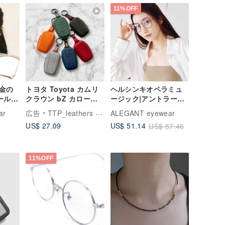
11%OFF
金の
トヨタ Toyota カムリ
ヘルシンキオペラミュ
ールド
クラウン bZ カローラ
ージック|アントラーブ
トス
クロス Rav4 キーケー
ラウンメタル象眼細工
ar
広告
TTP_leathers ポセイトン・レザーアトリエ
ALEGANT eyewear
400
ス キーホルダー
TR90光学フレーム
US$ 27.09
US$ 51.14
US$ 57.46
トメ
UV400ブルーライトフ
ィルターグラス
11%OFF