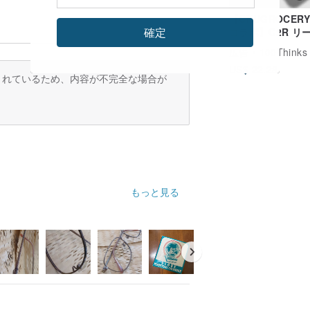
【CHUGROCER
確定
コラボ】C2R リ
ーホルダー+IDカ
広告
100Thinks
ース/リールキー
US$ 22.28
ー+マットカード
訳されているため、内容が不完全な場合が
ーセット
もっと見る