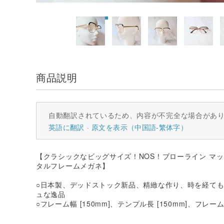
商品説明
自動翻訳されているため、内容が不完全な場合があ
英語に翻訳
原文を表示（中国語-繁体字）
【クラシックなビッグサイズ！NOS！ブローライン マッ
タルフレームメガネ】
○日本製、デッドストック新品、精緻な作り、時を経て
ュな逸品
○フレーム幅 [150mm]、テンプル長 [150mm]、フレーム高 