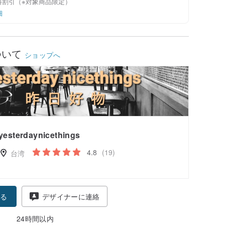
料割引（※対象商品限定）
細
ついて
ショップへ
yesterdaynicethings
4.8
(19)
台湾
る
デザイナーに連絡
24時間以内