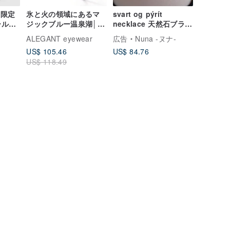
Y限定
氷と火の領域にあるマ
svart og pýrít
ールキ
ジックブルー温泉湖│ア
necklace 天然石ブラッ
ードケ
イスマジックブルーシ
クスピネル パイライト/
ALEGANT eyewear
広告
Nuna -ヌナ-
ホルダ
ルバー軽量チタンサテ
シルバー ビーズネッ
US$ 105.46
US$ 84.76
ホルダ
ンフェルールラウンド
クレス 黒 アースカラ
US$ 118.49
フレームブルーライト
ー
フィルターグラス