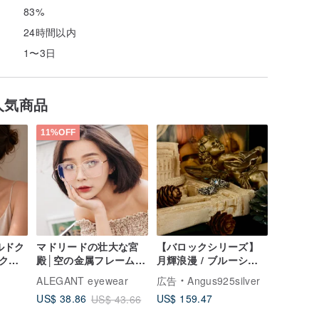
83%
24時間以内
1〜3日
人気商品
11%OFF
ールドク
マドリードの壮大な宮
【バロックシリーズ】
クレ
殿│空の金属フレームの
月輝浪漫 / ブルーシラ
燭台ゴールドの未来的
ー ムーンストーン / シ
M
ALEGANT eyewear
広告
Angus925silver
な感覚UV400ブルーラ
ルバー
US$ 159.47
US$ 38.86
US$ 43.66
イトフィルターグラス