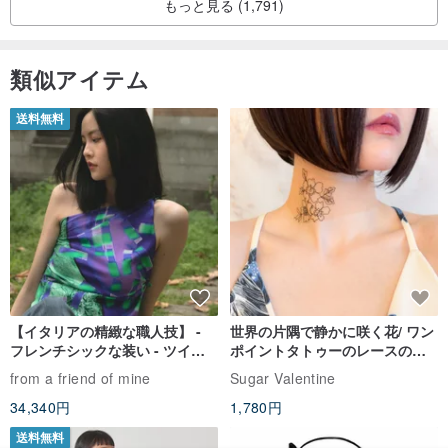
もっと見る (1,791)
類似アイテム
送料無料
【イタリアの精緻な職人技】 -
世界の片隅で静かに咲く花/ ワン
フレンチシックな装い - ツイル
ポイントタトゥーのレースのチ
プリントシルクスカーフトップ
ョーカー SV649
from a friend of mine
Sugar Valentine
ス
34,340円
1,780円
送料無料