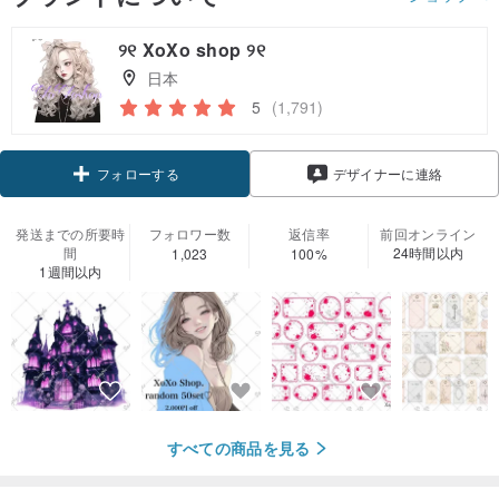
୨୧ XoXo shop ୨୧
日本
5
(1,791)
フォローする
デザイナーに連絡
発送までの所要時
フォロワー数
返信率
前回オンライン
間
24時間以内
1,023
100%
1週間以内
すべての商品を見る