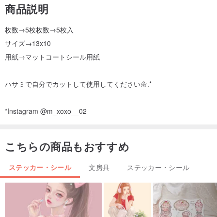
商品説明
枚数→5枚枚数→5枚入
サイズ→13x10
用紙→マットコートシール用紙
ハサミで自分でカットして使用してください🌼.*
*Instagram @m_xoxo__02
こちらの商品もおすすめ
ステッカー・シール
文房具
ステッカー・シール