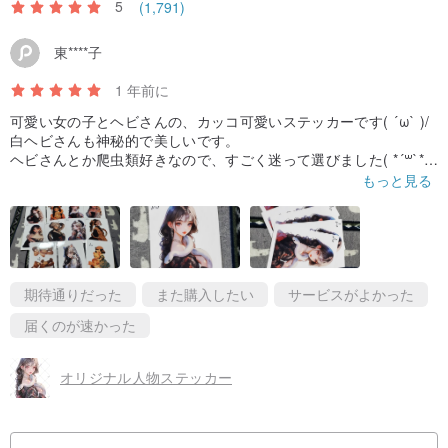
5
(1,791)
東****子
1 年前に
可愛い女の子とヘビさんの、カッコ可愛いステッカーです( ´ω` )/
白ヘビさんも神秘的で美しいです。
ヘビさんとか爬虫類好きなので、すごく迷って選びました( *´꒳`*)
到着も注文から６日くらいで届きました。
もっと見る
おまけも入っていて有難うございます！
期待通りだった
また購入したい
サービスがよかった
届くのが速かった
オリジナル人物ステッカー