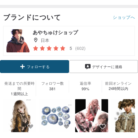
ブランドについて
ショップへ
あやちゅけショップ
日本
5
(602)
クーポン取得
デザイナーに連絡
フォローする
発送までの所要時
フォロワー数
返信率
前回オンライン
間
24時間以内
381
99%
1週間以上