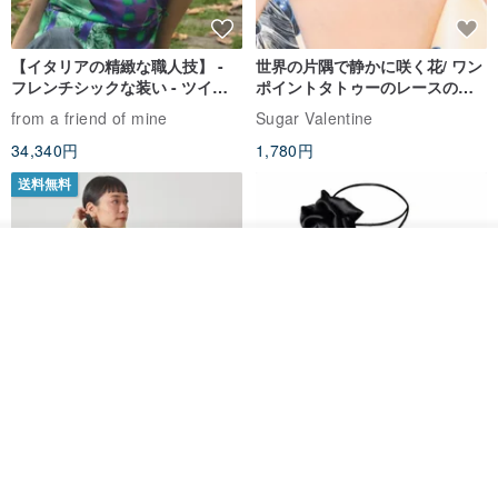
【イタリアの精緻な職人技】 -
世界の片隅で静かに咲く花/ ワン
フレンチシックな装い - ツイル
ポイントタトゥーのレースのチ
プリントシルクスカーフトップ
ョーカー SV649
from a friend of mine
Sugar Valentine
ス
34,340円
1,780円
送料無料
オーダーする
お気に入り
ショップを見る
CHARM 日本製 ショート ミック
天然シルクフラワーネックレス -
ス オーガニックコットン ネック
ローズチョーカー - リストレッ
ウォーマー
グブレスレット シルクアクセサ
カジュアルボックス casual box
Marina V Lingerie
リー