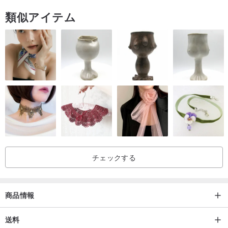
購入する前に、さまざまな質問についても慎重に検討して確認して
類似アイテム
ください。
・携帯電話の画面の色設定により、みんな違います。
表示されている商品の色は実際の色と多少異なる場合がございま
す。予めご了承ください。
チェックする
商品情報
送料