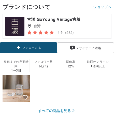
ブランドについて
ショップへ
古漾 GoYoung Vintage古着
台湾
4.9
(582)
フォローする
デザイナーに連絡
発送までの所要時
フォロワー数
返信率
前回オンライン
間
1週間以上
14,742
12%
1〜3日
すべての商品を見る