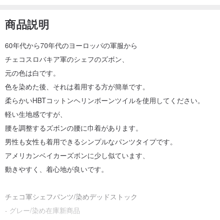
商品説明
60年代から70年代のヨーロッパの軍服から
チェコスロバキア軍のシェフのズボン、
元の色は白です。
色を染めた後、それは着用する方が簡単です。
柔らかいHBTコットンヘリンボーンツイルを使用してください。
軽い生地感ですが、
腰を調整するズボンの腰に巾着があります。
男性も女性も着用できるシンプルなパンツタイプです。
アメリカンベイカーズボンに少し似ています、
動きやすく、着心地が良いです。
チェコ軍シェフパンツ/染めデッドストック
- グレー/染め在庫新商品