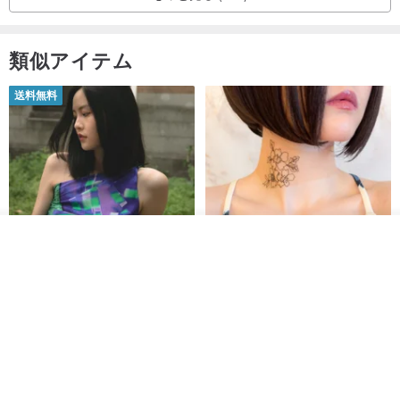
類似アイテム
送料無料
その他の商品を見る
ショップを見る
【イタリアの精緻な職人技】 -
世界の片隅で静かに咲く花/ ワン
フレンチシックな装い - ツイル
ポイントタトゥーのレースのチ
プリントシルクスカーフトップ
ョーカー SV649
from a friend of mine
Sugar Valentine
ス
34,340円
1,780円
送料無料