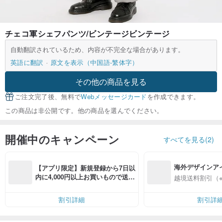
チェコ軍シェフパンツ/ビンテージビンテージ
自動翻訳されているため、内容が不完全な場合があります。
英語に翻訳
原文を表示（中国語-繁体字）
その他の商品を見る
ご注文完了後、無料で
Webメッセージカード
を作成できます。
この商品は非公開です。他の商品を選んでください。
開催中のキャンペーン
すべてを見る(2)
海外デザインア
【アプリ限定】新規登録から7日以
入
内に4,000円以上お買いもので送料
越境送料割引（
無料（最大500円OFF）
割引詳細
割引詳