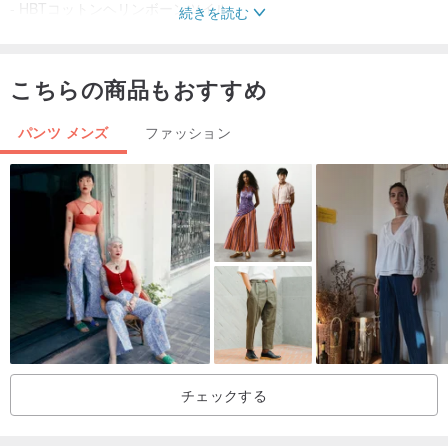
- HBTコットンヘリンボーンツイル
続きを読む
- ウエスト24〜38吋
- 男性と女性が着用可能
こちらの商品もおすすめ
- パンツの長さ112 cm
- 新製品の入荷
パンツ メンズ
ファッション
- チェコスロバキア製
アンティークアンティークアンティーク購入ノート
・ヴィンテージ製品はきれいではありますが新品ではないため、
ただし、商品のステータスは新旧とは異なるため、新製品と比較す
ることはできません。
色の違い、しみ、
折れ、革のエンボス加工、痕跡の修正など
上記の条件を受け入れて再度購入することをお勧めします。
チェックする
または古代の店の店先に変更してください。
・数量が1つしかないため、販売後に追加することはできません。