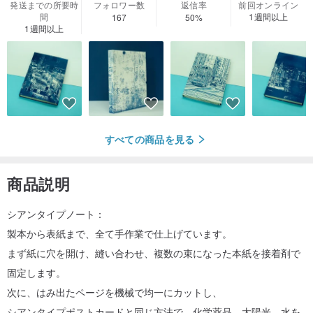
発送までの所要時
フォロワー数
返信率
前回オンライン
間
1週間以上
167
50%
1週間以上
すべての商品を見る
商品説明
シアンタイプノート：
製本から表紙まで、全て手作業で仕上げています。
まず紙に穴を開け、縫い合わせ、複数の束になった本紙を接着剤で
固定します。
次に、はみ出たページを機械で均一にカットし、
シアンタイプポストカードと同じ方法で、化学薬品、太陽光、水を