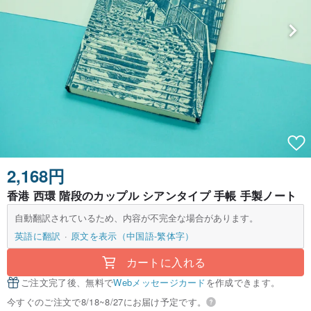
2,168円
香港 西環 階段のカップル シアンタイプ 手帳 手製ノート
自動翻訳されているため、内容が不完全な場合があります。
英語に翻訳
原文を表示（中国語-繁体字）
カートに入れる
ご注文完了後、無料で
Webメッセージカード
を作成できます。
今すぐのご注文で8/18~8/27にお届け予定です。