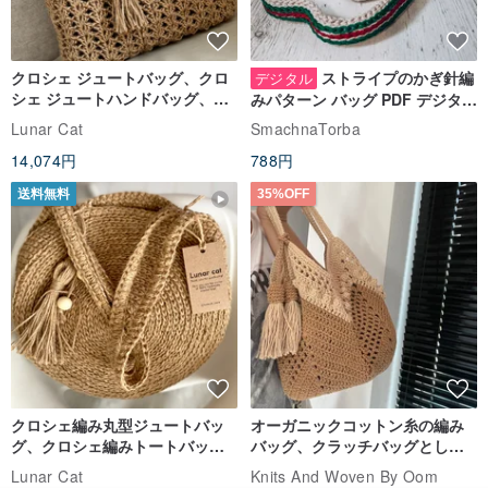
クロシェ ジュートバッグ、クロ
ストライプのかぎ針編
デジタル
シェ ジュートハンドバッグ、リ
みパターン バッグ PDF デジタル
ユーザブルバッグ
インスタント ダウンロード、レ
Lunar Cat
SmachnaTorba
ディース クロスボディ
14,074円
788円
送料無料
35%OFF
クロシェ編み丸型ジュートバッ
オーガニックコットン糸の編み
グ、クロシェ編みトートバッ
バッグ、クラッチバッグとして
グ、クロシェ編みショルダーバ
も。
Lunar Cat
Knits And Woven By Oom
ッグ