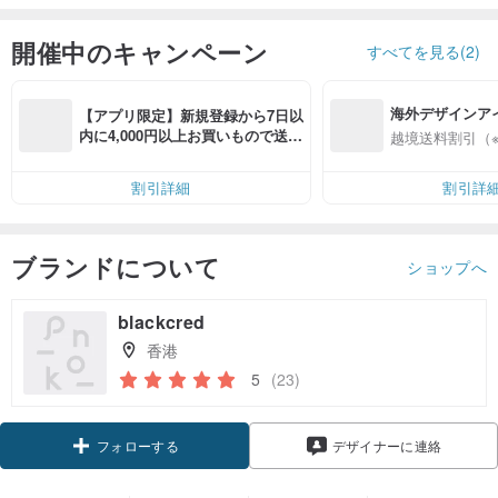
開催中のキャンペーン
すべてを見る(2)
海外デザインア
【アプリ限定】新規登録から7日以
入
内に4,000円以上お買いもので送料
越境送料割引（
無料（最大500円OFF）
割引詳細
割引詳
ブランドについて
ショップへ
blackcred
香港
5
(23)
フォローする
デザイナーに連絡