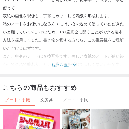
使って
表紙の画像を現像し、丁寧にカットして表紙を形成します。
私のノートをお使いになる方々には、心を込めて使っていただきた
いと願っています。そのため、180度完全に開くことができる製本
方法を採用しました。書き物を愛する方なら、この重要性をご理解
いただけるはずです。
また、中身のノートは交換可能です。美しい表紙のノートが使い終
わってそれで終わり、という寂しさを感じてほしくないからです。
続きを読む
このノートが単なる商品としてだけでなく、私の想いとお客様とを
繋ぐ架け橋となることを願っています。
こちらの商品もおすすめ
産地/製造方法：
手作り
ノート・手帳
文房具
ノート・手帳