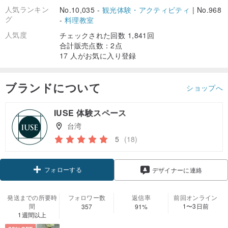
人気ランキン
No.10,035 -
観光体験・アクティビティ
|
No.968
グ
-
料理教室
人気度
チェックされた回数 1,841回
合計販売点数：2点
17 人がお気に入り登録
ブランドについて
ショップへ
IUSE 体験スペース
台湾
5
(18)
フォローする
デザイナーに連絡
発送までの所要時
フォロワー数
返信率
前回オンライン
間
1〜3日前
357
91%
1週間以上