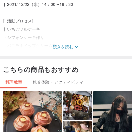
▎2021/ 12/22（水）14：00〜16：30
〚活動プロセス〛
▎いちごフルケーキ
・シフォンケーキ作り
・バニラホイップクリーム製
続きを読む
・ストロベリーケーキコンビネーションスタッキング
こちらの商品もおすすめ
〚先生紹介・丁東〛
・ブルーセンテニアル料理学校ジュニア、ミドル、シニア
料理教室
観光体験・アクティビティ
・パーソナルスタジオ-ディンドンのデザートワールド
▎チケット購入通知
・チケットの購入が完了すると、eチケットの通知が届き、物理的な
新北市
チケットは送信されません。当日、チェックインカウンターでeチケ
ットをご提示の上、会場にご入場ください。