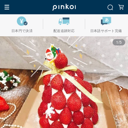
日本円で決済
配送追跡対応
日本語サポート完備
1/5