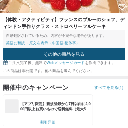
【体験・アクティビティ】フランスのブルーのシェフ、デ
ィンドン手作りクラス・ストロベリーフルケーキ
自動翻訳されているため、内容が不完全な場合があります。
英語に翻訳
原文を表示（中国語-繁体字）
その他の商品を見る
ご注文完了後、無料で
Webメッセージカード
を作成できます。
この商品は非公開です。他の商品を選んでください。
開催中のキャンペーン
すべてを見る(1)
【アプリ限定】新規登録から7日以内に4,0
00円以上お買いもので送料無料（最大500
円OFF）
割引詳細