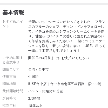
基本情報
おすすめポイ
待望のいちごシーズンがやってきました！ フラン
ント
スのブルーのシェフ、ディン・ドンをフォローし
て、イチゴを詰めたシフォンクリームケーキを作
り、甘酸っぱいイチゴの香りに囲まれた満足のい
く午後をお楽しみください！ 一緒にコミュニケー
ションを取り、新しい友達に会い、IUSEに戻って
一緒に手工芸品を学びましょう！
ご予約に関す
開催日の3日前までにお支払いください
る注意事項
開催エリア
台湾 / 台中市
使用言語
中国語
開催場所
IUSE台中店｜台中市南屯區五權西路二段929號
受付開始時間
イベント開始の10分前
所要時間
2.5時間
推奨年齢
18歳以上