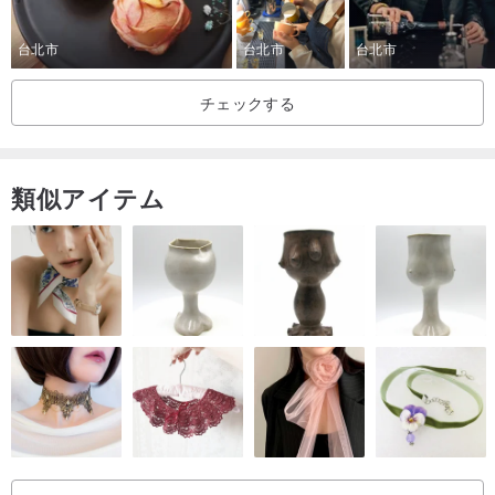
・登録成功とみなされるためには、2日以内にお支払いが完了する必
要があります。未払いの方はご予約いただけません。
台北市
台北市
台北市
チェックする
▎IUSE
IUSEは、国際的なクラシックブランドのブティックの紹介、東洋と
西洋の道具のユニークな味の研究と選択、技術を主張するフルタイ
類似アイテム
ムの機器の選択など、4つの専門的な研究と選択の精神を支持してい
ます。 -さまざまな場所で100年前の基盤を持つ優れた職人技の徹底
的な調査。豊富で多様なプロフェッショナル製品ラインを備えた
IUSEは、キッチンからリビングスペースまで、お客様の製品ニーズ
に一度に対応できます。
同時に、メンバークッキングキッチンコースを交換することで「調
理器具の楽しさ」を磨き、人生の最高の美学をお届けし、人生の研
究と選択になります。