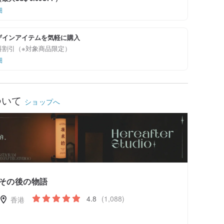
細
ザインアイテムを気軽に購入
料割引（※対象商品限定）
細
ついて
ショップへ
その後の物語
4.8
(1,088)
香港