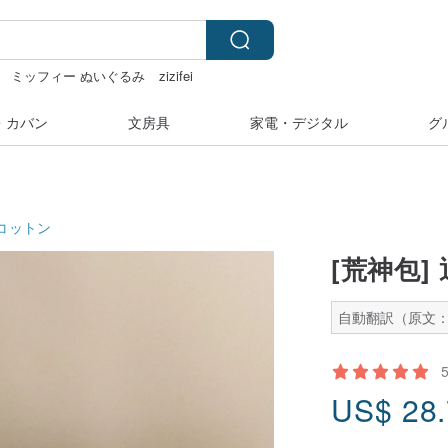
ミッフィー ぬいぐるみ
zizifei
カー
・カバン
文房具
家電・デジタル
グ
コットン
[荒神包]
自動翻訳（原文：
US$
28