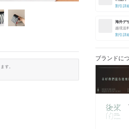
割引詳
海外デ
越境送
割引詳
ブランドに
ります。