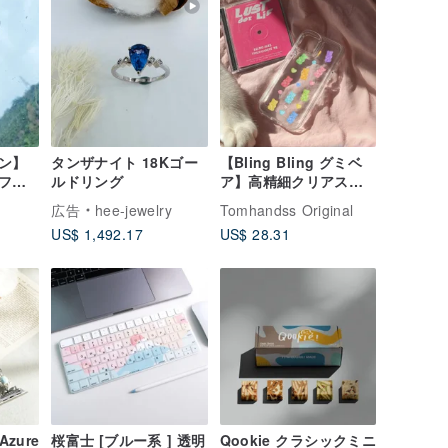
ン】
タンザナイト 18Kゴー
【Bling Bling グミベ
フレ
ルドリング
ア】高精細クリアスマ
ス
ホケース
広告
hee-jewelry
Tomhandss Original
US$ 1,492.17
US$ 28.31
Azure
桜富士 [ブルー系 ] 透明
Qookie クラシックミニ