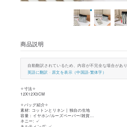
商品説明
自動翻訳されているため、内容が不完全な場合があ
英語に翻訳
原文を表示（中国語-繁体字）
✧寸法✧
12X12X3CM
✧バッグ紹介✧
素材: コットンとリネン | 独自の生地
容量：イヤホン/ルーズペーパー/雑貨…
ネニー: ✓
キルティング: ✓