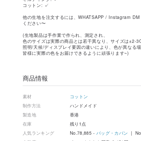
コットン: ✓
他の生地を注文するには、WHATSAPP / Instagra
ください〜
(生地製品は手作業で作られ、測定され、
色のサイズは実際の商品とは若干異なり、サイズは±2-3
照明/天候/ディスプレイ要因の違いにより、色が異なる
皆様に実際の色をお届けできるように頑張ります~)
商品情報
素材
コットン
制作方法
ハンドメイド
製造地
香港
在庫
残り1点
人気ランキング
No.78,885 -
バッグ・カバン
| No.