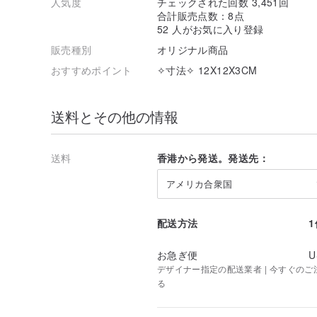
人気度
チェックされた回数 3,451回
合計販売点数：8点
52 人がお気に入り登録
販売種別
オリジナル商品
おすすめポイント
✧寸法✧ 12X12X3CM
送料とその他の情報
送料
香港から発送。発送先：
アメリカ合衆国
配送方法
お急ぎ便
U
デザイナー指定の配送業者 | 今すぐのご注文
る