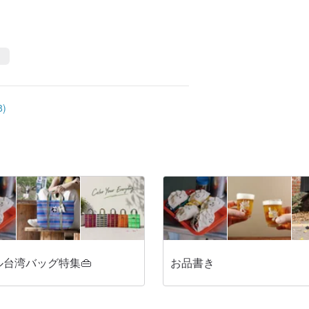
)
ル台湾バッグ特集👜
お品書き