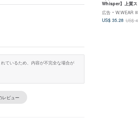
Whisper】上質
レススチール製コ
広告
W.WEAR 時間を
ネーションバンド
US$ 35.28
US$ 4
訳されているため、内容が不完全な場合が
のレビュー