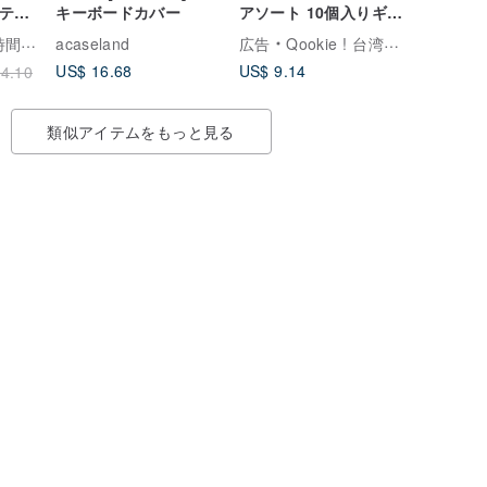
ステン
キーボードカバー
アソート 10個入りギフ
ンビ
トボックス - 手提げ袋
まとう
acaseland
広告
Qookie ! 台湾宜蘭のおみやげはこれで決まり
なし
US$ 16.68
US$ 9.14
4.10
類似アイテムをもっと見る