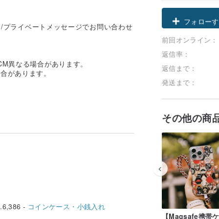
クーポン取
m DM /プライベートメッセージでお問い合わせ
前回オンライン：
フォローす
返信率：
CM異なる場合があります。
返信まで：
場合があります。
発送まで：
その他の商
6,386 -
コインケース・小銭入れ
【Magsafe携帯