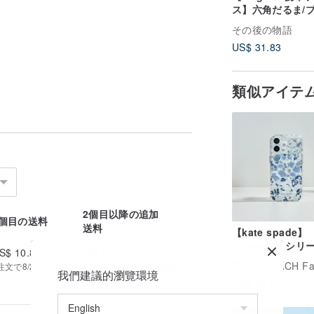
ス】六角だるま/
ク/凹凸タイルシ
その後の物語
US$ 31.83
類似アイテ
2個目以降の追加
1個目の送料
送料
【kate spade】
iPhone 17 シリ
S$ 10.84
US$ 0.64
グネット式耐衝撃
広告
COACH Fashion 
で8/23~9/1にお届け予定 | 追跡番号を提供す
ホケース ロイヤ
我們建議的瀏覽環境
US$ 83.74
ー