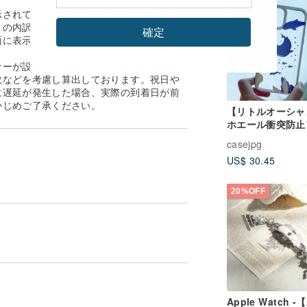
示されている送料と実際の送料が異なる場
の内訳に従います。 ※なお、送料着払い
確定
面に表示されません。おおよその送料は事
。
ナーが設定した発送までの日数、配送先地
数などを考慮し算出しております。祝日や
に遅延が発生した場合、実際の到着日が前
かじめご了承ください。
【リトルオーシャ
ホエール衝突防止
ーム携帯電話ケー
casejpg
US$ 30.45
20%OFF
Apple Watch -【