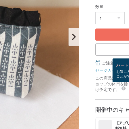
数量
ご注文完了後
ハート
セージカードとは
お気に
ことが
この商品は「受注
ョップの休日を除く
け予定です。
開催中のキ
【アプリ
料無料（最