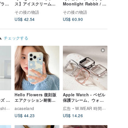
ブラッ
ス】アイスクリームト
Moonlight Rabbit / タ
カワウソ 
リーズ
ラック / Creamy / 六角
イルシリーズ / オフホ
タイルシリ
その後の物語
その後の物語
その後の
タイルシリーズ
ワイト
トブルー
US$ 42.54
US$ 60.90
US$ 60.
ム
チェックする
Hello Flowers 復刻版
Apple Watch - ベゼル
ーズ マ
エアクッション耐衝撃
保護フレーム、ウォッ
スマ
スマホケース
チバンド、スマホショ
Tech
acaseland
広告
W.WEAR 時間をまとう
ルブル
ルダーストラップ
US$ 44.23
US$ 14.26