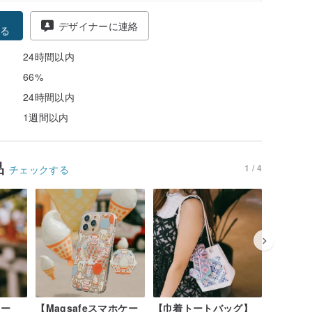
得
デザイナーに連絡
る
24時間以内
66%
24時間以内
1週間以内
品
1 / 4
チェックする
ケー
【Magsafeスマホケー
【巾着トートバッグ】
【巾着ト