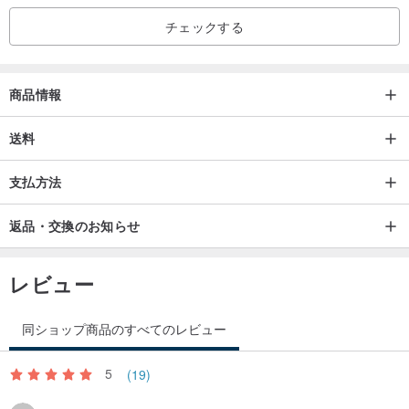
化的な意味合いを持つ、優美な芸術作品でもあります。
チェックする
清水焼は長い歴史を持つ焼き物で、京都の清水寺の入り口である五
条坂で主に焼かれています。
商品情報
京焼の一つで、その発展は茶道と深く関わっています。
送料
支払方法
江戸時代初期から東山麓で広く流通していました。
返品・交換のお知らせ
清水焼は、その独特の職人技と美しい外観により、日本の陶芸にお
いて重要な位置を占めており、
レビュー
世界中のコレクターや愛好家を魅了し続けています。
同ショップ商品のすべてのレビュー
5
(19)