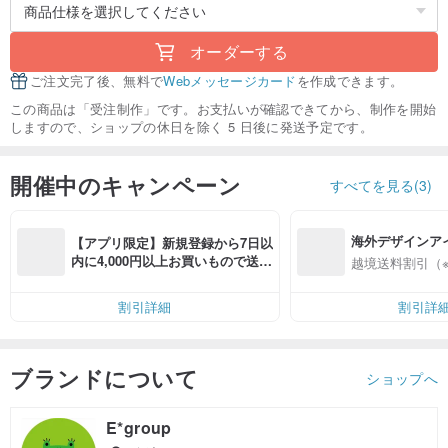
オーダーする
ご注文完了後、無料で
Webメッセージカード
を作成できます。
この商品は「受注制作」です。お支払いが確認できてから、制作を開始
しますので、ショップの休日を除く 5 日後に発送予定です。
開催中のキャンペーン
すべてを見る(3)
海外デザインア
【アプリ限定】新規登録から7日以
入
内に4,000円以上お買いもので送料
越境送料割引（
無料（最大500円OFF）
割引詳細
割引詳
ブランドについて
ショップへ
E*group