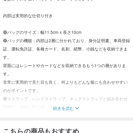
内部は実用的な仕切り付き
🔴バッグのサイズ：幅11.5cm x 長さ10cm
🔴バッグの機能：内部は2層に分かれており、身分証明書、車両登録
証、運転免許証、各種カード、名刺、紙幣、小銭などを収納できま
す。
背面にはレシートやカードなどを収納できるもう1つの層がありま
す。
非常に実用的で見た目も良く、何よりもどんな服にも合わせやすい
のがポイントです。
🔴ストラップ、ハンドストラップ、ネックストラップと組み合わせ
可能で、自由に取り外しできます。
続きを読む
🔸 どの配色もそれぞれに個性があり、私自身もとても気に入ってい
こちらの商品もおすすめ
ます。丁寧に選ばれた配色は、どんな服にも合わせやすく、アクセ