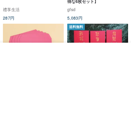
得な6枚セット】
禮享生活
gfsd
287円
5,083円
送料無料
オーダーする
お気に入り
ショップを見る
黒猫マルーの小さな財神 宝くじ
【GFSD】ラインストーン精品 -
ホットスタンプポチ袋
煌めく多目的ポチ袋 -【招財納
福・金運招来】
Huei Hei Ji Bai
gfsd
516円
6,868円