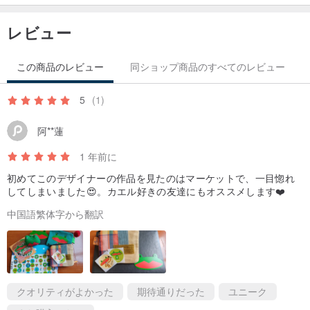
原産地／製造方法
レビュー
台湾製 ハンドメイド
この商品のレビュー
同ショップ商品のすべてのレビュー
5
(1)
阿**蓮
1 年前に
初めてこのデザイナーの作品を見たのはマーケットで、一目惚れ
してしまいました😍。カエル好きの友達にもオススメします❤️
中国語繁体字から翻訳
クオリティがよかった
期待通りだった
ユニーク