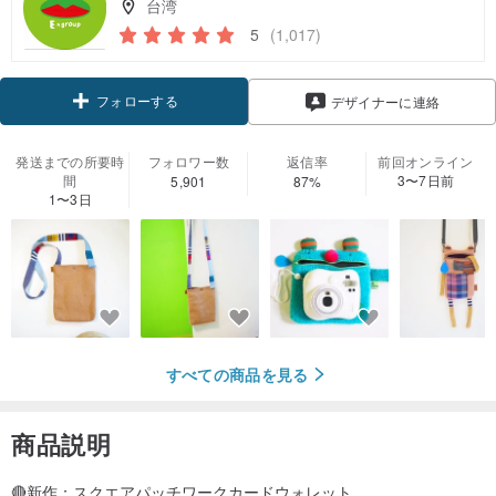
台湾
5
(1,017)
フォローする
デザイナーに連絡
発送までの所要時
フォロワー数
返信率
前回オンライン
間
3〜7日前
5,901
87%
1〜3日
すべての商品を見る
商品説明
🔴新作：スクエアパッチワークカードウォレット