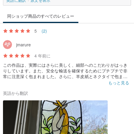
英語に翻訳
原文を表示
同ショップ商品のすべてのレビュー
5
(2)
jmarure
4 年前に
この作品は、実際にはさらに美しく、細部へのこだわりがはっき
りしています。また、安全な輸送を確保するためにプチプチで非
常に注意深く包まれました。さらに、羊皮紙とネクタイで包ま
れ、かわいい蝋プレスですべてをまとめました。ビクトリアにも
もっと見る
う一度ハートビートで注文しました。彼女はまた、私の荷物につ
英語から翻訳
いて最新の情報を提供し、私のメッセージに迅速に対応してくれ
ました。ビクトリア、美しい芸術をありがとう。完璧です！