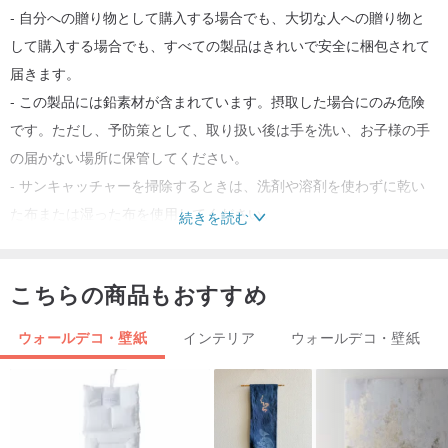
- 自分への贈り物として購入する場合でも、大切な人への贈り物と
して購入する場合でも、すべての製品はきれいで安全に梱包されて
届きます。
- この製品には鉛素材が含まれています。摂取した場合にのみ危険
です。ただし、予防策として、取り扱い後は手を洗い、お子様の手
の届かない場所に保管してください。
- サンキャッチャーを掃除するときは、洗剤や溶剤を使わずに乾い
た布または湿った布を使用してください。
続きを読む
注文準備
こちらの商品もおすすめ
注文から発送（配送）までには3～7営業日かかりますが、
ご注文をできるだけ早く発送するために全力を尽くします。さら
ウォールデコ・壁紙
インテリア
ウォールデコ・壁紙
に、以下の配送時間も考慮します。
配送と配達
米国まで15～35営業日