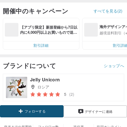
開催中のキャンペーン
すべてを見る(2)
海外デザインア
【アプリ限定】新規登録から7日以
入
内に4,000円以上お買いもので送料
越境送料割引（
無料（最大500円OFF）
割引詳細
割引詳
ブランドについて
ショップへ
Jelly Unicorn
ロシア
5
(2)
フォローする
デザイナーに連絡
発送までの所要時
フォロワー数
返信率
前回オンライン