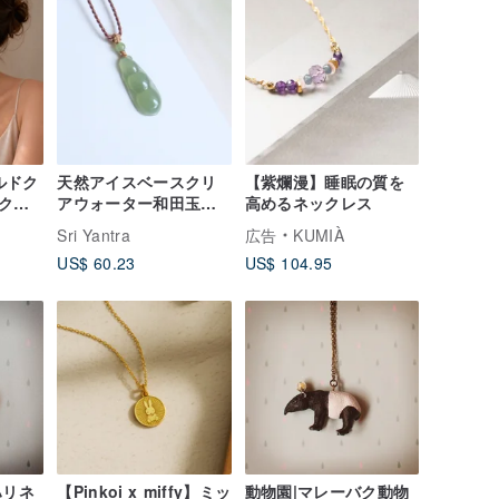
ールドク
天然アイスベースクリ
【紫爛漫】睡眠の質を
クレ
アウォーター和田玉福
高めるネックレス
豆（四季豆）ネックレ
M
Sri Yantra
広告
KUMIÀ
スペンダント 平安と喜
US$ 60.23
US$ 104.95
び、順調な日々を願っ
て
ハリネ
【Pinkoi x miffy】ミッ
動物園|マレーバク動物