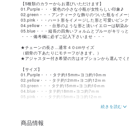
【5種類のカラーからお選びいただけます】
01.Purple・・・紫色の小さな小瓶が女性らしい印象♪
02.green・・・アンティークな飾りのついた瓶をイメ
03.pink・・・ハート形をイメージした形と可愛いピン
04.yellow・・・台形のような形と淡いイエローは馴染み
05.blue・・・縦長の四角いフォルムとブルーがキリっ
・・・備考欄に必ずご記入下さいませ・・・
★チェーンの長さ…通常４０cmサイズ
（鎖骨の下あたりにモチーフがきます。）
★アジャスター付き希望の方はオプションから選んでく
【サイズ】
01.Purple・・・タテ約15mm×ヨコ約10ｍｍ
02.yellow・・・タテ約12mm×ヨコ約12ｍｍ
03.green・・・タテ約15mm×ヨコ約10ｍｍ
04.blue・・・タテ約18mm×ヨコ約7ｍｍ
05.pink・・・タテ約15mm×ヨコ約12ｍｍ
＊お揃いのイヤリング・ピアスもオススメです。
※受注生産になります※
商品情報
ご入金確認後に、通常1週間前後で作成いたします。