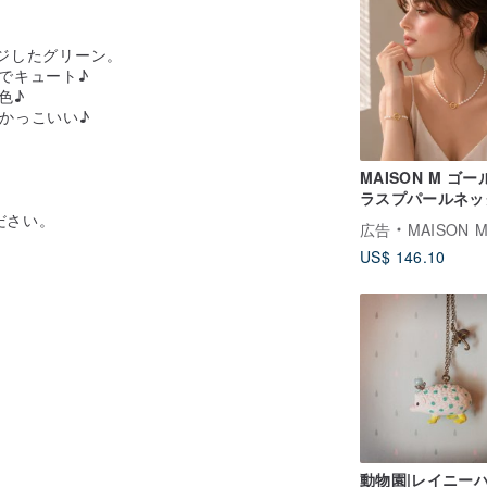
ージしたグリーン。
クでキュート♪
色♪
とかっこいい♪
MAISON M ゴ
ラスプパールネッ
ス
ださい。
広告
MAISON 
US$ 146.10
動物園|レイニー