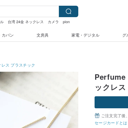
ール
台湾 24金 ネックレス
カメラ
pion
・カバン
文房具
家電・デジタル
グ
クレス
プラスチック
Perfume
ックレス
ご注文完了後
セージカードとは