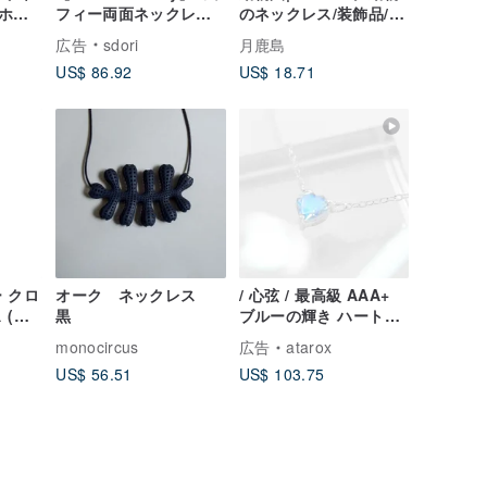
ホル
フィー両面ネックレス
のネックレス/装飾品/キ
ックレ
太陽とミッフィーの物
ーホルダー/チャーム/モ
広告
sdori
月鹿島
ドッ
語
デル
US$ 86.92
US$ 18.71
ネズ
ー クロ
オーク ネックレス
/ 心弦 / 最高級 AAA+
 (プ
黒
ブルーの輝き ハート型
ムーンストーン 925 ス
monocircus
広告
atarox
ターリングシルバーネ
US$ 56.51
US$ 103.75
ックレス (シルバー/ゴ
ールド/ローズゴールド)