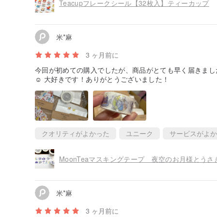
Teacupフレークシール【32枚入】ティーカップ
米*麻
3 ヶ月前に
今回が初めての購入でしたが、商品がとても早く届きまし
☺️ 大好きです！ありがとうございました！
クオリティがよかった
ユニーク
サービスがよか
MoonTeaマスキングテープ 夜空のお月様とうさ
米*麻
3 ヶ月前に