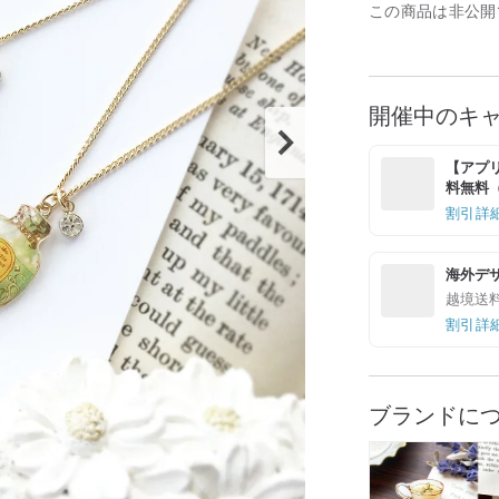
この商品は非公開
開催中のキ
【アプリ
料無料（最
割引詳
海外デ
越境送
割引詳
ブランドに