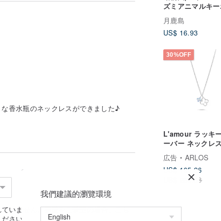
ズミアニマルキー
 アンティーク シック ハート ナチュ
ダー/チャーム/ネ
 ユニーク 面白い 母の日 誕生日 ク
月鹿島
スブルーグリーン
US$ 16.93
ト（ホワイトハリ
ミ）
30%OFF
さな香水瓶のネックレスができました♪
L'amour ラッキ
ーバー ネックレス
ラチナ ゴールド)
広告
ARLOS
US$ 165.26
US$ 236.08
我們建議的瀏覽環境
れていません。発送をご希望の場合、
こち
ください。