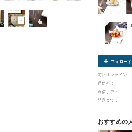
フォローす
前回オンライン：
返信率：
返信まで：
発送まで：
おすすめの