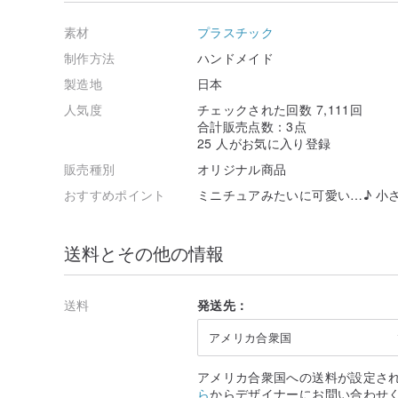
オシャレ 春夏秋冬 シンプル かわいい プレゼント
素材
プラスチック
ラル プチ 綺麗 繊細 レジン 学生 女子 ギフト
リスマス ホワイトデー コスメ 青 パープル 黄色
制作方法
ハンドメイド
製造地
日本
人気度
チェックされた回数 7,111回
合計販売点数：3点
25 人がお気に入り登録
販売種別
オリジナル商品
おすすめポイント
ミニチュアみたいに可愛い…♪ 小
送料とその他の情報
送料
発送先：
アメリカ合衆国
アメリカ合衆国への送料が設定さ
ら
からデザイナーにお問い合わせ