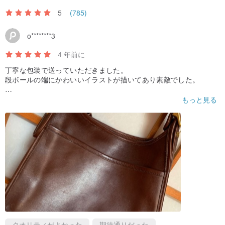
5
(785)
o********3
4 年前に
丁寧な包装で送っていただきました。
段ボールの端にかわいいイラストが描いてあり素敵でした。
商品に大きな傷や汚れはなく、よく管理されていたものだと思い
もっと見る
ます。匂いも気になりませんでした。
ヴィンテージだからか鞄自体の重さはありますが、かわいいので
問題ないです。
色味は写真で見たものと同じで、期待通りでした。
また利用させていただきたいと思います。
ありがとうございました。
クオリティがよかった
期待通りだった