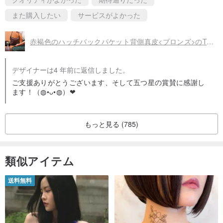
また購入したい
サービスがよかった
赤褐色のハッチバックパケット背側真皮<ブロンズ>のTsubasa.Y│COACHアンティークパッケージ014
デザイナーは4 年前に返信しました。
ご支援ありがとうございます、そして五つ星の賞賛に感謝し
ます！（◍•ᴗ•◍）❤
もっと見る (785)
類似アイテム
送料無料