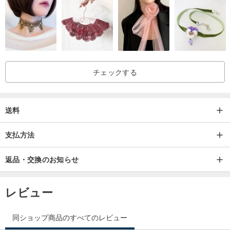
記）の在庫のある新製品です。
長年の使用や保管の後、時折時間の痕跡があり、それを受け入れる
ことができない人はそれを購入するべきではありません
それらは出荷前に注意深く保存され、出荷時に基本的にきれいにな
ります。
チェックする
送料
完璧主義者は下書きしないでくださいありがとう
支払方法
返品・交換のお知らせ
レビュー
同ショップ商品のすべてのレビュー