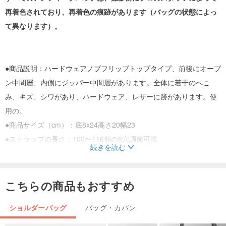
再着色されており、再着色の痕跡があります（バッグの状態によっ
て異なります）。
●商品説明：ハードウェアノブフリップトップタイプ、前後にオープ
ン中間層、内側にジッパー中間層があります。全体に若干のへこ
み、キズ、シワがあり、ハードウェア、レザーに跡があります。使
用の。
●商品サイズ（cm）：底8x24高さ20幅23
●ストラップの長さ：100〜116個の8穴調節可能
続きを読む
●原産地：アメリカ
こちらの商品もおすすめ
1941年に誕生したブランドCOACHは、女性の消費者の大多数に愛
ショルダーバッグ
バッグ・カバン
されています。COACH製品は、伝統的な手作業で仕上げられたプロ
セスに準拠しています。革は慎重に選択され、加工されています。