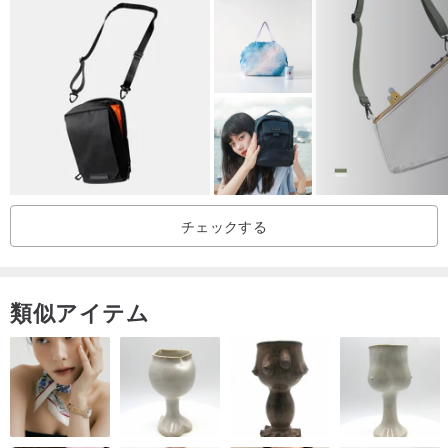
今でもCOACHにはマルチマテリアルバッグもありますが、クラシッ
クなバッグです
伝統的な手染めの革製バッグは今でも時代を超えた製品です。
これらの1980年代のコーチ、シンプルなレトロでありながらスタイ
リッシュなブラウンとブラック、大きなロゴなし、ミニマリストで
エレガントなデザイン、そのような魅力的なアンティークバッグ
は、間違いなく衣装の品質を大幅に向上させることができます。
チェックする
コンピュータの画面に若干の色の違いがあるため、製品はすべて本
物の製品です。
ポストプロダクションのレタッチ画面が標準に調整されました。購
類似アイテム
入前に質問してください。
詳しく返信させていただきます。
ストア内の製品はすべて10年（上記）の古い製品、または10年（上