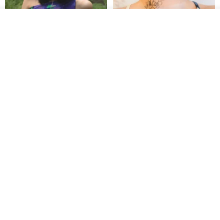
入荷待ち登録
ショップを見る
【イタリアの精緻な職人技】 -
世界の片隅で静かに咲く花/ ワン
フレンチシックな装い - ツイル
ポイントタトゥーのレースのチ
プリントシルクスカーフトップ
ョーカー SV649
from a friend of mine
Sugar Valentine
ス
34,340円
1,780円
送料無料
CHARM 日本製 ショート ミック
天然シルクフラワーネックレス -