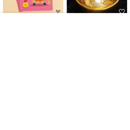
黒猫マルーの小さな財神 宝くじ
【GFSD】ラインストーン精品 -
オーダーする
お気に入り
ショップを見る
ホットスタンプポチ袋
煌めく多目的ポチ袋 -【招財納
福・金運招来】
Huei Hei Ji Bai
gfsd
516円
6,868円
ラインストーンお年玉袋 - 【神
【福が満ちる】 - ぽち袋
は世を愛されたシリーズ - 恩恵
VS祝福溢れる杯 - 2枚セット】
gfsd
papercutflower