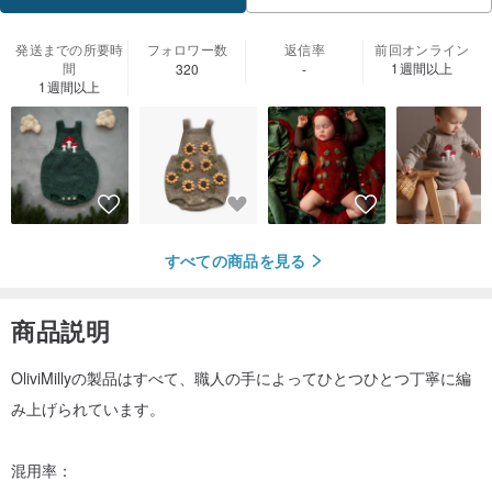
発送までの所要時
フォロワー数
返信率
前回オンライン
間
1週間以上
320
-
1週間以上
すべての商品を見る
商品説明
OliviMillyの製品はすべて、職人の手によってひとつひとつ丁寧に編
み上げられています。
混用率：