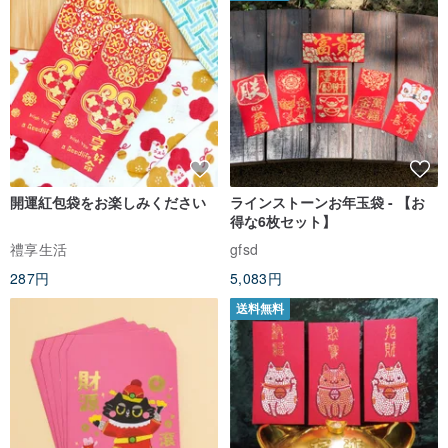
開運紅包袋をお楽しみください
ラインストーンお年玉袋 - 【お
得な6枚セット】
禮享生活
gfsd
287円
5,083円
送料無料