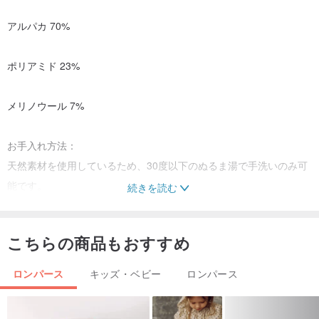
アルパカ 70%
ポリアミド 23%
メリノウール 7%
お手入れ方法：
天然素材を使用しているため、30度以下のぬるま湯で手洗いのみ可
能です。
続きを読む
商品には洗濯表示の説明書と収納ケースが同梱されています。
こちらの商品もおすすめ
重要事項：
発送完了後、すぐに追跡番号をメールにてお知らせいたします。
ロンパース
キッズ・ベビー
ロンパース
製作期間として 14〜16日間 ほどお時間をいただいております。