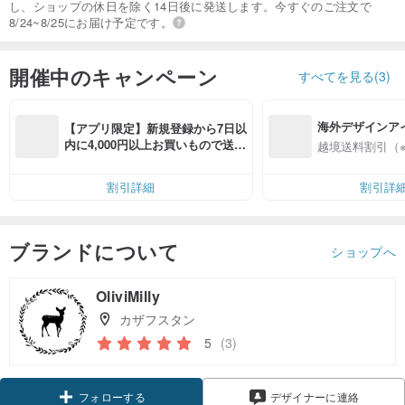
し、ショップの休日を除く14日後に発送します。今すぐのご注文で
8/24~8/25にお届け予定です。
開催中のキャンペーン
すべてを見る(3)
海外デザインア
【アプリ限定】新規登録から7日以
入
内に4,000円以上お買いもので送料
越境送料割引（
無料（最大500円OFF）
割引詳細
割引詳
ブランドについて
ショップへ
OliviMilly
カザフスタン
5
(3)
フォローする
デザイナーに連絡