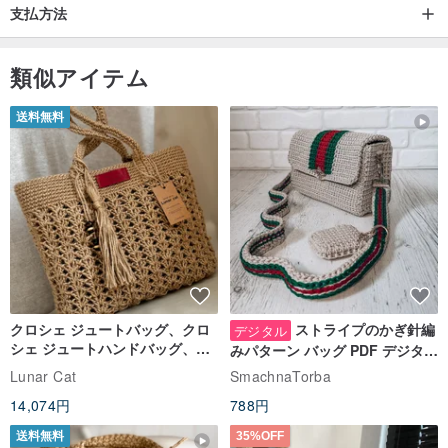
支払方法
類似アイテム
送料無料
クロシェ ジュートバッグ、クロ
ストライプのかぎ針編
デジタル
シェ ジュートハンドバッグ、リ
みパターン バッグ PDF デジタル
ユーザブルバッグ
インスタント ダウンロード、レ
Lunar Cat
SmachnaTorba
ディース クロスボディ
14,074円
788円
送料無料
35%OFF