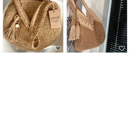
クロシェ編み丸型ジュートバッ
オーガニックコットン糸の編み
入荷待ち登録
グ、クロシェ編みトートバッ
バッグ、クラッチバッグとして
ショップを見る
グ、クロシェ編みショルダーバ
も。
Lunar Cat
Knits And Woven By Oom
ッグ
11,425円
5,405円
8,314円
送料無料