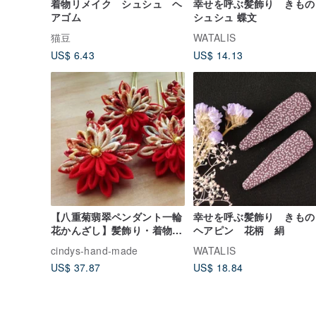
着物リメイク シュシュ ヘ
幸せを呼ぶ髪飾り きも
アゴム
シュシュ 蝶文
猫豆
WATALIS
US$ 6.43
US$ 14.13
【八重菊翡翠ペンダント一輪
幸せを呼ぶ髪飾り きも
花かんざし】髪飾り・着物地
ヘアピン 花柄 絹
二重花びらつまみ細工
cindys-hand-made
WATALIS
US$ 37.87
US$ 18.84