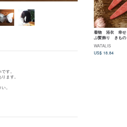
着物 浴衣 幸せ
ぶ髪飾り きもの
アピン プレミ
WATALIS
亀甲文 絹
US$ 18.84
ｍです。
あります。
、
さい。