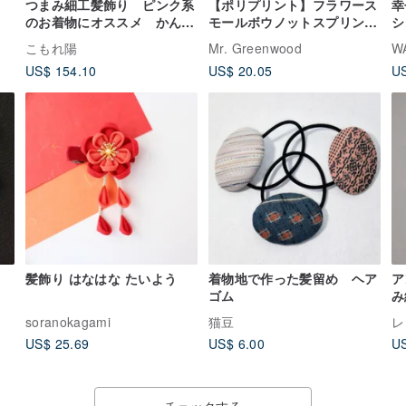
の
つまみ細工髪飾り ピンク系
【ポリプリント】フラワース
幸
のお着物にオススメ かんざ
モールボウノットスプリング
シ
し 和装
クリップヘアアクセサリーク
こもれ陽
Mr. Greenwood
W
イーンプティアイエロー
US$ 154.10
US$ 20.05
US
の
髪飾り はなはな たいよう
着物地で作った髪留め ヘア
ア
ゴム
み
式
soranokagami
猫豆
レ
US$ 25.69
US$ 6.00
US