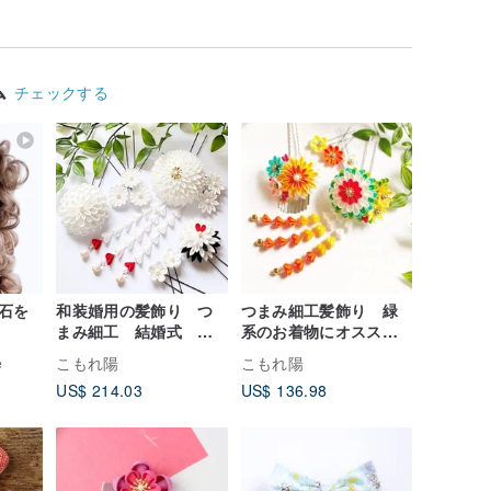
ム
チェックする
石を
和装婚用の髪飾り つ
つまみ細工髪飾り 緑
まみ細工 結婚式 ブ
系のお着物にオスス
ライダル
メ かんざし 和装
e
こもれ陽
こもれ陽
US$ 214.03
US$ 136.98