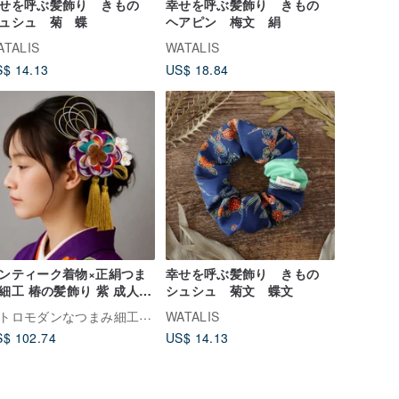
せを呼ぶ髪飾り きもの
幸せを呼ぶ髪飾り きもの
ュシュ 菊 蝶
ヘアピン 梅文 絹
ATALIS
WATALIS
$ 14.13
US$ 18.84
ンティーク着物×正絹つま
幸せを呼ぶ髪飾り きもの
細工 椿の髪飾り 紫 成人
シュシュ 菊文 蝶文
・卒業式・結婚式に映える
レトロモダンなつまみ細工 COCON
WATALIS
トロモダン
$ 102.74
US$ 14.13