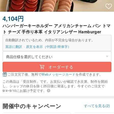
4,104円
ハンバーガーキーホルダー アメリカンチャーム パン トマ
ト チーズ 手作り本革 イタリアンレザー Hamburger
自動翻訳されているため、内容が不完全な場合があります。
英語に翻訳
原文を表示（中国語-簡体字）
オーダーする
ご注文完了後、無料で
Webメッセージカード
を作成できます。
この商品は「受注制作」です。お支払いが確認でき次第、制作を開始
し、ショップの休日を除く25日後に発送します。今すぐのご注文で
9/4~9/10にお届け予定です。
開催中のキャンペーン
すべてを見る(2)