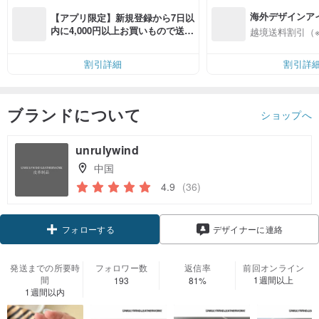
海外デザインア
【アプリ限定】新規登録から7日以
入
内に4,000円以上お買いもので送料
越境送料割引（
無料（最大500円OFF）
割引詳細
割引詳
ブランドについて
ショップへ
unrulywind
中国
4.9
(36)
フォローする
デザイナーに連絡
発送までの所要時
フォロワー数
返信率
前回オンライン
間
1週間以上
193
81%
1週間以内