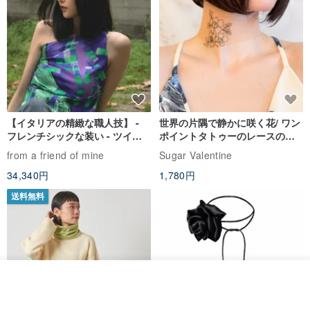
【イタリアの精緻な職人技】 -
世界の片隅で静かに咲く花/ ワン
フレンチシックな装い - ツイル
ポイントタトゥーのレースのチ
プリントシルクスカーフトップ
ョーカー SV649
from a friend of mine
Sugar Valentine
ス
34,340円
1,780円
送料無料
オーダーする
お気に入り
ショップを見る