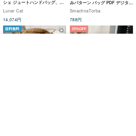
シェ ジュートハンドバッグ、リ
みパターン バッグ PDF デジタル
ユーザブルバッグ
インスタント ダウンロード、レ
Lunar Cat
SmachnaTorba
ディース クロスボディ
14,074円
788円
送料無料
35%OFF
入荷待ち登録
お気に入り
ショップを見る
クロシェ編み丸型ジュートバッ
オーガニックコットン糸の編み
グ、クロシェ編みトートバッ
バッグ、クラッチバッグとして
グ、クロシェ編みショルダーバ
も。
Lunar Cat
Knits And Woven By Oom
ッグ
11,425円
5,405円
8,314円
送料無料