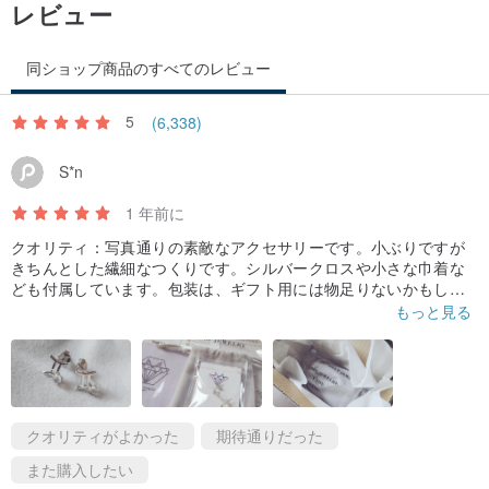
レビュー
同ショップ商品のすべてのレビュー
5
(6,338)
S*n
1 年前に
クオリティ：写真通りの素敵なアクセサリーです。小ぶりですが
きちんとした繊細なつくりです。シルバークロスや小さな巾着な
ども付属しています。包装は、ギフト用には物足りないかもしれ
ませんが自分用には十分だと思います。星座と誕生石を組み合わ
もっと見る
せたアクセサリーにとても満足しています。
配送：この商品は注文してから2日後に発送され、無事に私の手元
に届きました。追跡番号も付いていて安心して荷物が届くのを待
つことが出来ました。
クオリティがよかった
期待通りだった
また購入したい