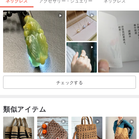
ネックレス
アクセサリー・ジュエリー
ネックレス
重量：約9.6g
メンテナンス方法：
1.ネパールの銀の純度は、925銀の純度よりもわずかに高くなりま
チェックする
す。
2.天然石はコットンと水で優しく拭きます。
類似アイテム
産地/製造方法