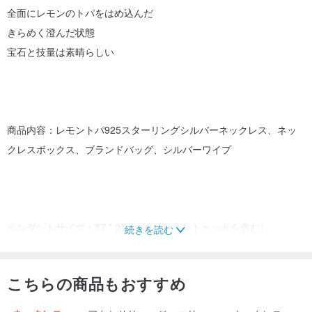
全面にレモンのトパをはめ込んだ
きらめく澄んだ状態
宝石と技量は素晴らしい
商品内容：レモントパ925スターリングシルバーネックレス、ネッ
クレスボックス、ブランドバッグ、シルバーワイプ
ペンダントサイズ：37 * 20mm（ペンダントヘッドを含む）
続きを読む
こちらの商品もおすすめ
宝石サイズ：18 * 14mm