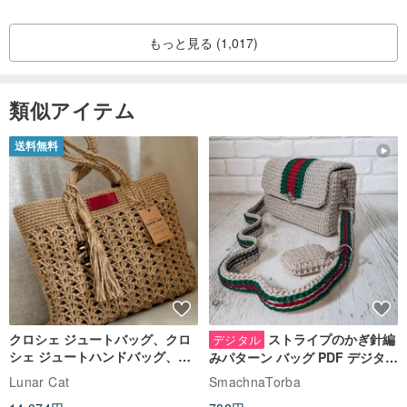
【素材】
もっと見る (1,017)
925純銀
類似アイテム
【パッケージと付属品】
◆クラフト紙の箱と紙袋。
送料無料
◆シルバー磨き布。
【シルバーアクセサリーのお手入れ】
◆アクセサリーを頻繁に着用することで、皮膚の油分が保護膜とな
り、酸化による黒ずみを防ぎます。
◆長期間着用しない場合は、ジップロックなどの密閉性の高い容器
に入れて保管してください。
◆他の金属アクセサリーとの同時着用は避け、摩擦や衝撃による傷
クロシェ ジュートバッグ、クロ
ストライプのかぎ針編
デジタル
シェ ジュートハンドバッグ、リ
みパターン バッグ PDF デジタル
を防ぎましょう。
ユーザブルバッグ
インスタント ダウンロード、レ
Lunar Cat
SmachnaTorba
◆温泉、海水、化学薬品への浸漬は、金属の化学変化による黒ずみ
ディース クロスボディ