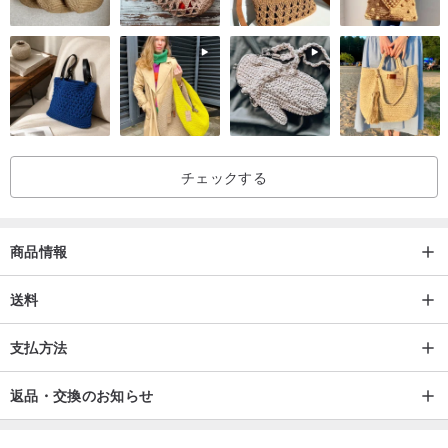
たり、きつすぎて痛みを感じたりしない限りは、通常の状態とみな
されます。
2. リングゲージで測る際は、着用して快適で落ちないことを基準と
します。例えば、12号が緩く、11号がきつい場合は、11.5号をお選
びください。指のサイズは夏と冬で熱膨張や収縮の影響を受け、夏
チェックする
は冬より約0.5号大きくなりますので、考慮に入れてください。基本
的には、夏に試着してややきつく、冬に試着してやや緩いのが理想
的な状態です。または、季節に応じて着用する指を変えるのも一つ
商品情報
の解決策です。
むくみやすい体質の方は、むくんでいる時にリング
送料
サイズを測るのを避けてください
。不正確なサイズになる可能性が
あります。
支払方法
3. ご自身で測定ツールをお持ちでない場合は、お近くのアクセサリ
返品・交換のお知らせ
ーショップや貴金属店で測定してもらうことをお勧めします。リン
グサイズが不正確になる問題が少なくなります。