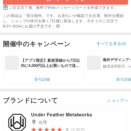
ご注文完了後、無料で
Webメッセージカード
を作成できます。
この商品は「受注制作」です。お支払いが確認でき次第、制作を開始
し、ショップの休日を除く7日後に発送します。今すぐのご注文で
8/21~8/24にお届け予定です。
開催中のキャンペーン
すべてを見る(4)
海外デザインア
【アプリ限定】新規登録から7日以
入
内に4,000円以上お買いもので送料
越境送料割引（
無料（最大500円OFF）
割引詳細
割引詳
ブランドについて
ショップへ
Under Feather Metalworks
台湾
5
(1,017)