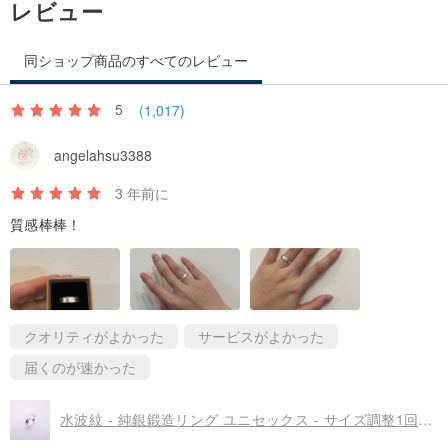
レビュー
4. お手持ちの古いリングの内径を測り、リングサイズ表と照合する
同ショップ商品のすべてのレビュー
か、その数値をデザイナーにお伝えください。
古いリングの内側は
真円を保っている必要があります。変形している場合は適用されま
5
(1,017)
せん
。視覚的な誤差により、目測の結果が不正確になる可能性もあ
angelahsu3388
りますのでご注意ください。
3 年前に
5. 幅約3mmの細長い紙を切り（紙が広すぎるとリングサイズの測定
質感棒棒！
に影響します）、指に巻き付けて、指が快適に感じる程度にしっか
りと締めます。紙が重なる部分に印をつけ、広げて指の周囲を測
り、リングサイズ表と照合するか、その数値をデザイナーにお伝え
ください。
紙がしっかりと締め付けられていない、または締め付け
クオリティがよかった
サービスがよかった
すぎると誤差が生じます
。
届くのが速かった
水波紋 - 純銀鍛造リング ユニセックス - サイズ調整1回無料