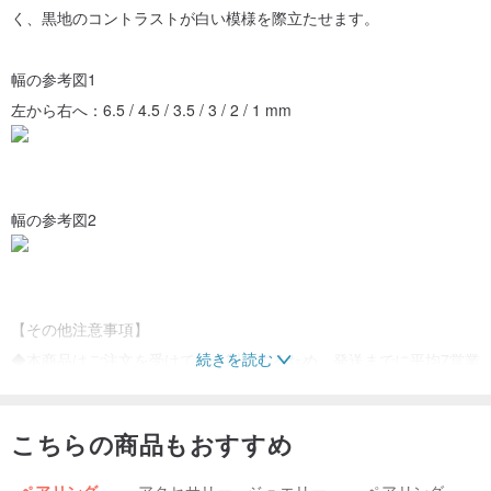
く、黒地のコントラストが白い模様を際立たせます。
幅の参考図1
左から右へ：6.5 / 4.5 / 3.5 / 3 / 2 / 1 mm
幅の参考図2
【その他注意事項】
続きを読む
◆本商品はご注文を受けてから製作するため、発送までに平均7営業
日（祝日を除く）を頂戴しております。
こちらの商品もおすすめ
◆初回に限り無料でサイズ調整を承ります。往復送料のみご負担く
ださい。
ペアリング
アクセサリー・ジュエリー
ペアリング