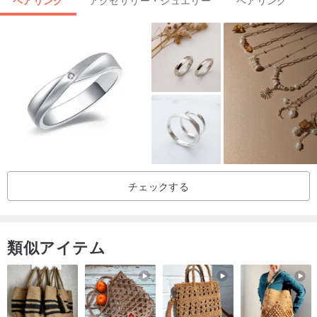
◆リングの幅は約3mm、厚さは約2mmです。
◆私のシルバーアクセサリーはすべて999または925純銀を使用し、
手作業で製作されています。
メッキ加工は一切施しておりません。
メッキ層は時間が経つと剥がれたり変色したりするため、
デザイナーは純粋な素材の耐久性を好みます。
そのため、お客様からの特別なご要望がない限り、メッキは施しま
チェックする
せん。
【リングサイズの測り方と注意事項】
類似アイテム
1. リングサイズに影響を与える要因は多く、指の形状、むくみ体
質、測定方法、季節、温度などによって左右されます。測定ツール
を使用しても、必ずしも指にぴったり合うとは限りません。多少大
きい、または小さいという状況はよくあることです。緩すぎて落ち