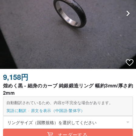
9,158円
煌めく黒 - 細身のカーブ 純銀鍛造リング 幅約3mm/厚さ約
2mm
自動翻訳されているため、内容が不完全な場合があります。
英語に翻訳
原文を表示（中国語-繁体字）
オーダーする