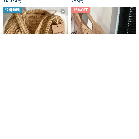
14,074円
788円
の原因となりますので避けてください。
送料無料
35%OFF
◆普段のお手入れには、少量の食器用洗剤で優しく洗い、水でよく
すすいだ後、ドライヤーで乾かしてください。
【シルバーアクセサリーの保証と修理】
オーダーする
私のシルバーアクセサリーはすべて生涯メンテナンスサービス（酸
お気に入り
ショップを見る
化による黒ずみの修復）を提供しております。往復送料のみご負担
ください。ただし、表面の損傷修復や金属の破損・変形などの修理
については、別途お見積もりさせていただきます。
クロシェ編み丸型ジュートバッ
オーガニックコットン糸の編み
グ、クロシェ編みトートバッ
バッグ、クラッチバッグとして
グ、クロシェ編みショルダーバ
も。
原産地／製造方法
Lunar Cat
Knits And Woven By Oom
ッグ
台湾／手作り
11,425円
5,405円
8,314円
送料無料