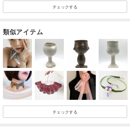
チェックする
パッケージと配送
すべてのアクセサリーはブランド専用のパッケージボックスとベル
類似アイテム
ベットポーチに入れてお届けしますので、ギフトにもご自身用にも
最適です。国際配送では、追跡番号付きの書留郵便で、衝撃吸収材
を用いて丁寧に梱包し、安全にお届けいたします。
チェックする