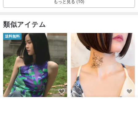
もっと見る (10)
類似アイテム
送料無料
【イタリアの精緻な職人技】 -
世界の片隅で静かに咲く花/ ワン
カートに入れる
フレンチシックな装い - ツイル
ポイントタトゥーのレースのチ
お気に入り
ショップを見る
プリントシルクスカーフトップ
ョーカー SV649
from a friend of mine
Sugar Valentine
ス
34,340円
1,780円
送料無料