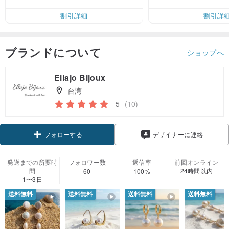
無料（最大500円
割引詳細
割引詳
ブランドについて
ショップへ
Ellajo Bijoux
台湾
5
(10)
クーポン取得
デザイナーに連絡
フォローする
発送までの所要時
フォロワー数
返信率
前回オンライン
間
24時間以内
60
100%
1〜3日
送料無料
送料無料
送料無料
送料無料