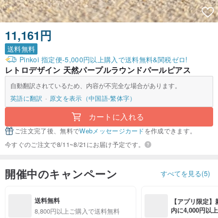
11,161円
送料無料
Pinkoi 指定便-5,000円以上購入で送料無料&関税ゼロ!
レトロデザイン 天然パープルラウンドパールピアス
自動翻訳されているため、内容が不完全な場合があります。
英語に翻訳
原文を表示（中国語-繁体字）
カートに入れる
ご注文完了後、無料で
Webメッセージカード
を作成できます。
今すぐのご注文で8/11~8/21にお届け予定です。
開催中のキャンペーン
すべてを見る(5)
送料無料
【アプリ限定】
内に4,000円
8,800円以上ご購入で送料無料