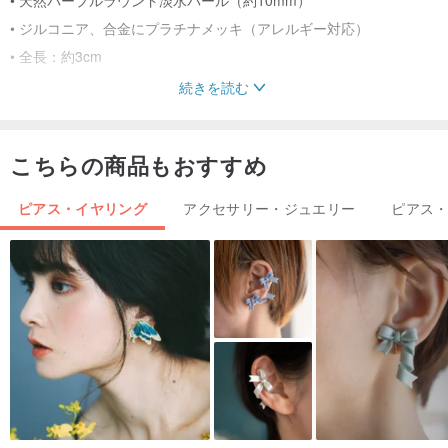
• ジルコニア、合金にプラチナメッキ（アレルギー対応）
• 全長：約3cm
続きを読む
スタイリングのヒント
こちらの商品もおすすめ
アップヘアやオフショルダーのトップスと合わせると、ピアスの繊
細なラインとパールの輝きが際立ちます。華奢なネックレスやリン
ピアス・イヤリング
アクセサリー・ジュエリー
ピアス
グとコーディネートすれば、より一層エレガントなスタイルが完成
します。
お手入れ方法
• 香水、アルコール、化学洗剤との接触は避けてください。
• ご使用にならない際は、乾燥した涼しい場所に保管し、柔らかい
布でパールの表面を優しく拭いてください。
• 入浴や水泳時の着用はお控えください。