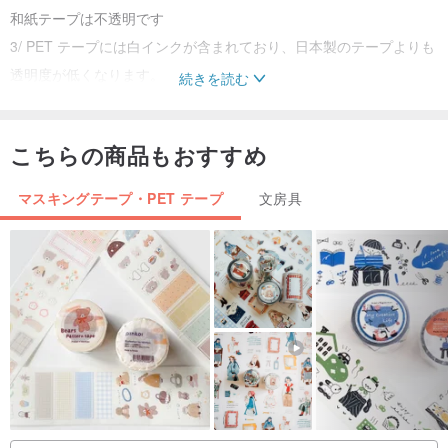
和紙テープは不透明です
3/ PET テープには白インクが含まれており、日本製のテープよりも
透明度が低くなります。
続きを読む
4/PET素材のテープはある程度の防水性がありますが、日本製の紙
テープは防水性がありません。
こちらの商品もおすすめ
5/ PET素材テープの特殊オイル効果は全体的に比較的明るく、和紙
テープの特殊オイル効果はより重層的です。
マスキングテープ・PET テープ
文房具
購入前情報
1/実際の商品との間には若干の色の違いがあり、実際の色は実際の
商品の影響を受けるものとします。
2/ テープシール部分のカットが不均一になり、パターンが不完全に
なり、糊が残ります。
3/ 特殊オイルの変位は 1mm 以内は正常です。
4/ 紙テープは非常に薄い半透明の紙で、素材自体は真っ白ではなく
黄色がかっています。