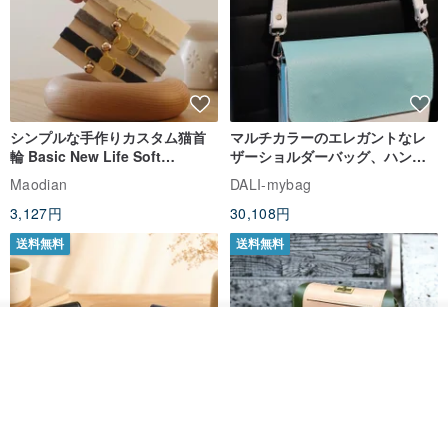
シンプルな手作りカスタム猫首
マルチカラーのエレガントなレ
輪 Basic New Life Soft
ザーショルダーバッグ、ハンド
Organic Cat Collar | Simple
メイド
Maodian
DALI-mybag
Soft Cat Collar
3,127円
30,108円
送料無料
送料無料
その他の商品を見る
ショップを見る