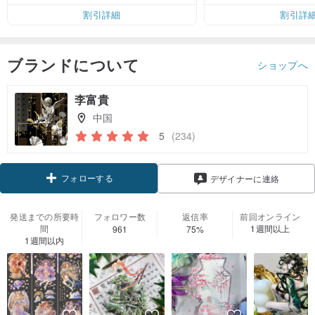
割引詳細
割引詳
ブランドについて
ショップへ
李富貴
中国
5
(234)
フォローする
デザイナーに連絡
発送までの所要時
フォロワー数
返信率
前回オンライン
間
1週間以上
961
75%
1週間以内