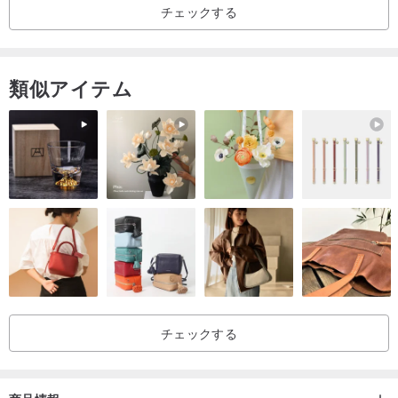
チェックする
PETはナイロンに似た透明な素材です
5/ テープのパターンは自分でカットする必要があります
類似アイテム
商品写真を撮影する際は上記をデフォルトとしておりますので、権
利についてはご購入前に必ずお読みください。
ご使用中にご不明な点がございましたら、お気軽にデザイナーにご
相談ください。
チェックする