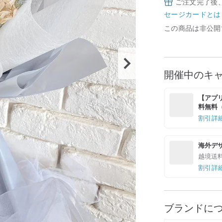
ご注文完了後
セージカードとは
この商品は非公開
開催中のキ
【アプリ
料無料（最
割引詳
海外デ
越境送
割引詳
ブランドに