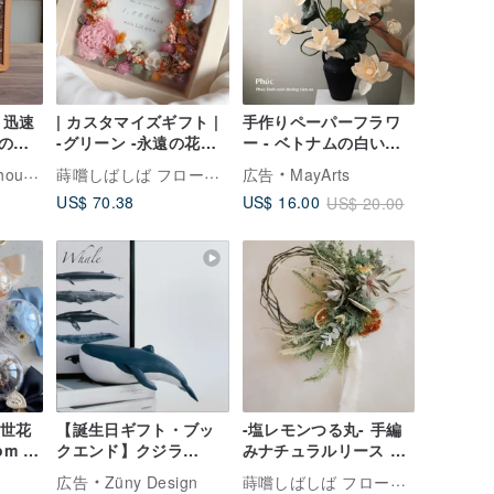
 迅速
| カスタマイズギフト |
手作りペーパーフラワ
の無
-グリーン -永遠の花文
ー - ベトナムの白い蓮 -
/台湾
字記念フォトフレーム
インテリア装飾または
蒔嚐しばしば フローラル
huo
広告
MayArts
ギフトに
US$ 70.38
US$ 16.00
US$ 20.00
盛世花
【誕生日ギフト・ブッ
-塩レモンつる丸- 手編
om 愛
クエンド】クジラ
みナチュラルリース ド
ホル
Quiet Luxury インテリ
ライフラワーリース イ
蒔嚐しばしば フローラル
広告
Züny Design
ア・新築祝い・北欧モ
ンテリア クリスマスギ