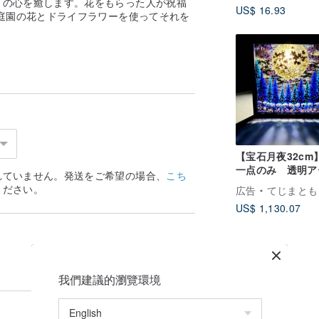
々の心を癒します。花をもらった人が祝福
US$ 16.93
庭園の花とドライフラワーを使ってそれを
【宝石月夜32cm
一点のみ 透明ア
れていません。発送をご希望の場合、
こち
ト 影絵 インテ
ください。
広告
てじまともこ (北海道にじい
ア 満月 絵画 
US$ 1,130.07
空 星空
我們建議的瀏覽環境