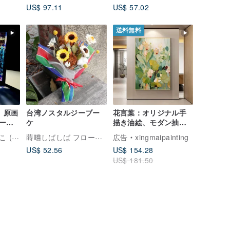
US$ 97.11
US$ 57.02
ダン・オフィス美學
フト
送料無料
】原画
台湾ノスタルジーブー
花言葉：オリジナル手
ー
ケ
描き油絵、モダン抽象
リ
花卉装飾画 – リビン
蒔嚐しばしば フローラル
ろ絵描き)
広告
xingmaipainting
夜
グ、ダイニング、廊
US$ 52.56
US$ 154.28
下、玄関、寝室に
US$ 181.50