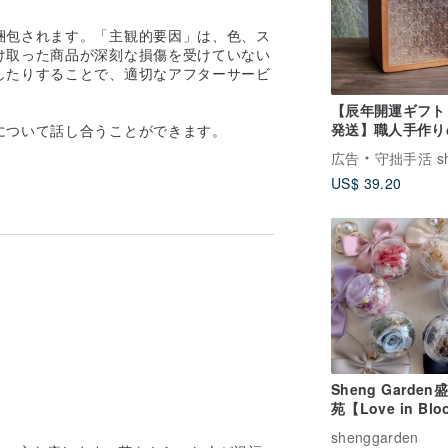
梱包されます。「主観的要因」は、色、ス
け取った商品が深刻な損傷を受けていない
したりすることで、適切なアフターサービ
【辰年開運ギフト
発送】職人手作り
について話し合うことができます。
垢材貯金箱（大）
広告
守拙手活 shouz
特色/
US$ 39.20
Sheng Garden
苑【Love in Blo
が咲き誇る】キー
shenggarden
ダー