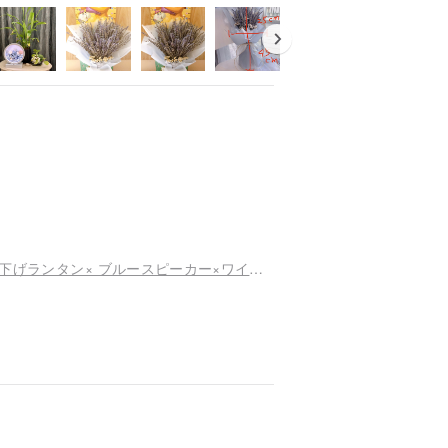
日本の永遠のバラ/温かみのあるピンクの庭園/吊り下げランタン× ブルースピーカー×ワイヤレス充電バレンタインデー