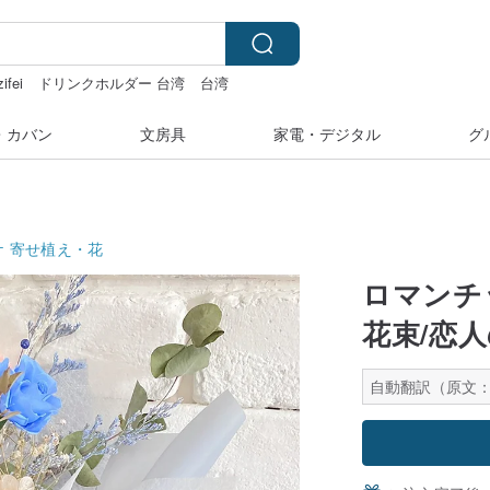
zifei
ドリンクホルダー 台湾
台湾
・カバン
文房具
家電・デジタル
グ
ケ
寄せ植え・花
ロマンチ
花束/恋
自動翻訳（原文：