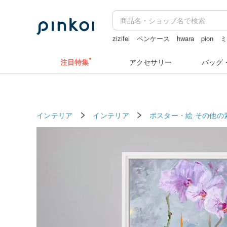
zizifei
ペンケース
hwara
pion
キーホルダー
注目特集
アクセサリー
バッグ
インテリア
インテリア
ポスター・絵
その他の