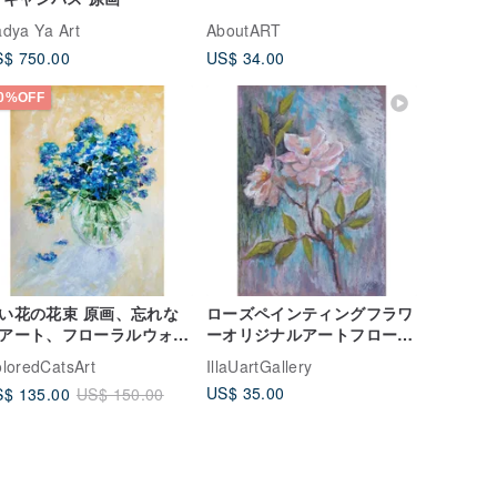
dya Ya Art
AboutART
$ 750.00
US$ 34.00
0%OFF
い花の花束 原画、忘れな
ローズペインティングフラワ
アート、フローラルウォー
ーオリジナルアートフローラ
アート 手工油畫
ルウォールアートフローラル
loredCatsArt
IllaUartGallery
オイルパステルペインティン
US$ 35.00
$ 135.00
US$ 150.00
グ