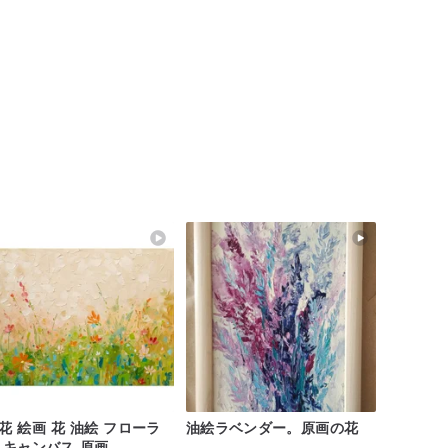
花 絵画 花 油絵 フローラ
油絵ラベンダー。原画の花
 キャンバス 原画