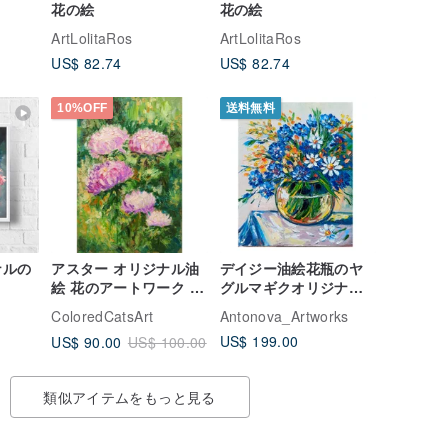
花の絵
花の絵
ArtLolitaRos
ArtLolitaRos
US$ 82.74
US$ 82.74
10%OFF
送料無料
ナルの
アスター オリジナル油
デイジー油絵花瓶のヤ
絵 花のアートワーク フ
グルマギクオリジナル
ローラルウォールアー
アートフラワーウォー
ColoredCatsArt
Antonova_Artworks
ト 手工油畫 油畫原作
ルアート布面油絵
US$ 199.00
US$ 90.00
US$ 100.00
類似アイテムをもっと見る