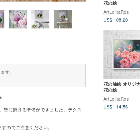
花の絵
ArtLolitaRos
US$ 108.20
ります。
花の油絵 オリジ
花の絵
き
ArtLolitaRos
US$ 114.56
す。壁に掛ける準備ができました。テクス
ますのでご注意ください。