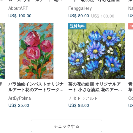
アートワーク 20*20cm。
AboutART
Fenggallery
Na
US$ 100.00
US
US$ 80.00
US$ 100.00
送料無料
1
帯
バラ油絵インパストオリジナ
菊の花の絵画 オリジナルア
青
ルアート花のアートワーク花
ート 小さな油絵 花のアート
草
の小さな壁のアート
ワーク
ル
ArtByPolina
ナタドゥアルト
Co
US$ 25.00
US$ 98.00
US
チェックする