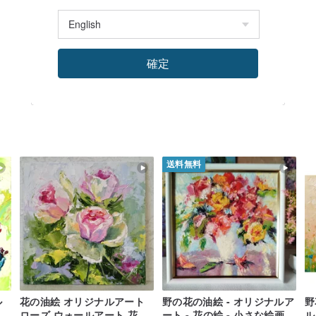
確定
送料無料
ル
花の油絵 オリジナルアート
野の花の油絵 - オリジナルア
野
の
ローズ ウォールアート 花の
ート - 花の絵 - 小さな絵画
ル