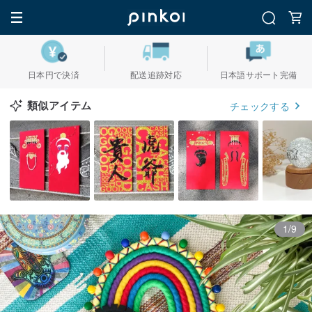
日本円で決済
配送追跡対応
日本語サポート完備
類似アイテム
チェックする
1/9