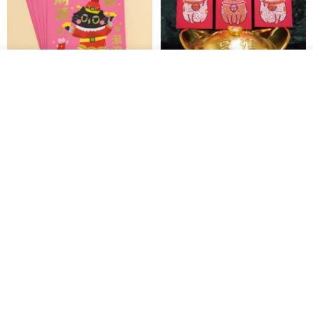
入荷待ち登録
ショップを見る
黒猫マルーの小さな財神 宝くじ
【GFSD】ラインストーン精品 -
ホットスタンプポチ袋
煌めく多目的ポチ袋 -【招財納
福・金運招来】
Huei Hei Ji Bai
gfsd
516円
6,868円