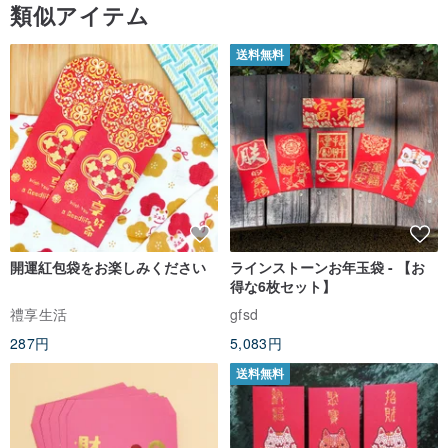
類似アイテム
送料無料
開運紅包袋をお楽しみください
ラインストーンお年玉袋 - 【お
得な6枚セット】
禮享生活
gfsd
287円
5,083円
送料無料