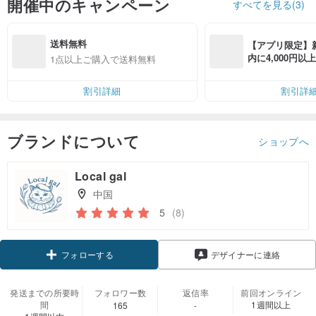
開催中のキャンペーン
すべてを見る(3)
送料無料
【アプリ限定】
内に4,000円
1点以上ご購入で送料無料
無料（最大500円
割引詳細
割引詳
ブランドについて
ショップへ
Local gal
中国
5
(8)
クーポン取得
デザイナーに連絡
フォローする
発送までの所要時
フォロワー数
返信率
前回オンライン
間
1週間以上
165
-