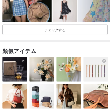
他の地域へは 5 営業日以内に発送いたします。
予約販売商品（少量オーダーメイド）：30 営業日以内に発送いたし
ます。手作業での製作にはお時間を頂戴いたしますが、準備ができ
次第、速やかに手配させていただきます。
チェックする
贈り物としてご検討の場合、お早めにご注文いただき、ゆとりを持
ったスケジュールでのお届けにご協力ください。
類似アイテム
アフターサービスについて
私たちは品質に責任を持っております。商品到着後、天然素材の特
性やヴィンテージデザインの特性ではない製造上の問題が見つかっ
た場合は、商品到着後 24 時間以内にカスタマーサービスまでご連
絡いただき、該当箇所の写真をご提供ください。誠心誠意対応させ
ていただきます。
洗濯方法、保管方法、日常の着用についてご不明な点がございまし
たら、いつでもお気軽にお問い合わせください。