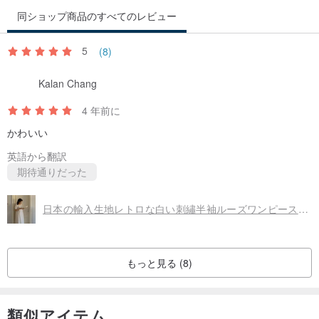
を醸し出します。以前のスカートよりも細見え効果が期待できま
同ショップ商品のすべてのレビュー
す。同素材のキャミソールと合わせるだけでなく、どんなトップス
とも相性が良く、着回し力も抜群です。このスカートは素材選びか
5
(8)
ら縫製まで高品質にこだわり、お手元に届いた際にその質感と美し
Kalan Chang
さを実感していただけることでしょう。
4 年前に
素材：日本製輸入生地、レーヨン 61％、綿 39％
かわいい
英語から翻訳
サイズ：S / M / L
期待通りだった
S：ヒップ 90 cm 裾幅 102 cm ウエスト 60 cm スカート丈 81 cm
日本の輸入生地レトロな白い刺繡半袖ルーズワンピースドレスドレス
M：ヒップ 94 cm 裾幅 106 cm ウエスト 64 cm スカート丈 82 cm
L：ヒップ 98 cm 裾幅 110 cm ウエスト 68 cm スカート丈 83 cm
もっと見る (8)
モデル：oldcat、166cm 50kg、M 着用
【本商品について】
類似アイテム