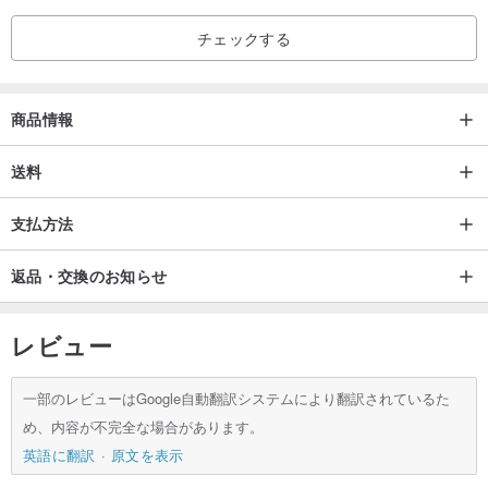
トレンドに流されることなく、本当に価値を理解するあなたへ。
チェックする
Local Gal の服が、あなたの日々に寄り添いますように。
ご注文をもって、上記の説明すべてを読み、理解し、同意されたも
のとみなします。
商品情報
【本商品について】
送料
デザイナー:
支払方法
（スカート）
日本の輸入生地を使用しており、繊細な光沢感が魅力です。生地の
返品・交換のお知らせ
水墨画プリントは、実物で見ると非常に生き生きとしていて、見飽
きることがありません。従来のスカートに比べ、より洗練された印
レビュー
象を与えます。スカートにはコットン裏地が付いているため透けに
くく、肌触りも滑らかです。ウエストは一部ゴム仕様で、サイドに
一部のレビューはGoogle自動翻訳システムにより翻訳されているた
コンシールファスナーが付いており、腰回りのシルエットは絶妙な
め、内容が不完全な場合があります。
バランスで仕立てられています。両サイドにはスリットがあり、歩
英語に翻訳
原文を表示
くたびに裾が優雅に揺れ、生き生きとしたロマンティックな雰囲気