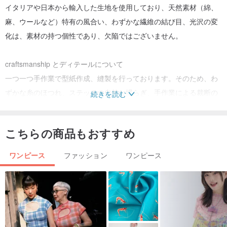
イタリアや日本から輸入した生地を使用しており、天然素材（綿、
麻、ウールなど）特有の風合い、わずかな繊維の結び目、光沢の変
化は、素材の持つ個性であり、欠陥ではございません。
craftsmanship とディテールについて
一つ一つ手作業で型紙作成、縫製を行っております。そのため、わ
ずかな糸のほつれ、ステッチの自然な揺らぎ、手作業による裁断の
続きを読む
許容範囲内の誤差が生じる場合がございます。これらは「丁寧な手
仕事」と「作り手の温もり」の証であり、少量生産ならではの味わ
こちらの商品もおすすめ
いとしてご理解ください。欠陥ではございません。
フレンチプリーツや日本製の上品な裁断に見られる自然な切りっぱ
ワンピース
ファッション
ワンピース
なしの縁やアシンメトリーなディテールは、デザインの一部です。
その個性と美しさをお楽しみいただければ幸いです。
発送までの期間について
在庫のある商品：香港・マカオ・台湾地域へは 3 営業日以内、その