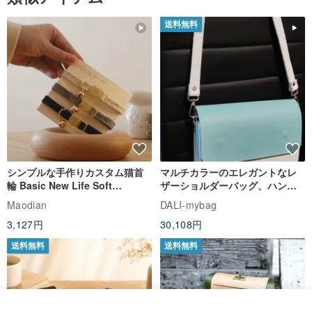
デザイナー:
送料無料
（キャミソールトップス）
日本の輸入生地を使用しており、繊細な光沢感が魅力です。生地の
水墨画プリントは、実物で見ると非常に生き生きとしていて、見飽
きることがありません。このキャミソールトップスは一枚で外出で
きるデザインで、背中のリボンが愛らしく、脇のお肉をさりげなく
カバーしつつ、過度な露出は控えめです。リボンはご自身でフィッ
ト感を調整できます。水墨画プリントのセットアップは、見るほど
に魅力を増し、その文芸的でクールな水墨画プリントは、まるで孤
シンプルな手作りカスタム猫首
マルチカラーのエレガントなレ
高の美しさを放っているかのようです。このプリントは本当に美し
輪 Basic New Life Soft
ザーショルダーバッグ、ハンド
Organic Cat Collar | Simple
メイド
Maodian
DALI-mybag
く、キャミソールトップスもスカートもそれぞれ単独で着回ししや
Soft Cat Collar
すいアイテムです。素材選びから縫製まで高品質にこだわり、お手
3,127円
30,108円
元に届いた際にその質感と美しさを実感していただけることでしょ
送料無料
送料無料
う。漂白剤のご使用はお避けください。常温で手洗いしてくださ
い。
カートに入れる