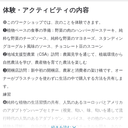
体験・アクティビティの内容
🔴このワークショップでは、次のことを体験できます。
❶植物ベースの食事の準備：野菜の肉のハンバーガーステーキ、純
粋な野菜のチーズソース、純粋な野菜のマヨネーズ、スタンディン
グヨーグルト風味のソース、チョコレート豆のスコーン
❷地域支援型農業（CSA）訪問：農園見学を通じて、植栽環境から
自然農法を学び、農産物を育てた農法を楽しむ
❸開梱店訪問：新中初の開梱店。農家と消費者の架け橋です。オー
ナーがプラスチックを使わずに生活の中で購入する方法を共有しま
す。
練習
❹純粋な植物の生活習慣の共有、人気のあるヨーロッパとアメリカ
のアダプトゲンハーブセミナー（視覚、匂い、味、匂いを通して流
行時代の人気のあるアダプトゲン、スパイス、その他のヘルスケア
植物を理解し、自分の体との対話のためのチャネルを開き、あなた
続きを読む