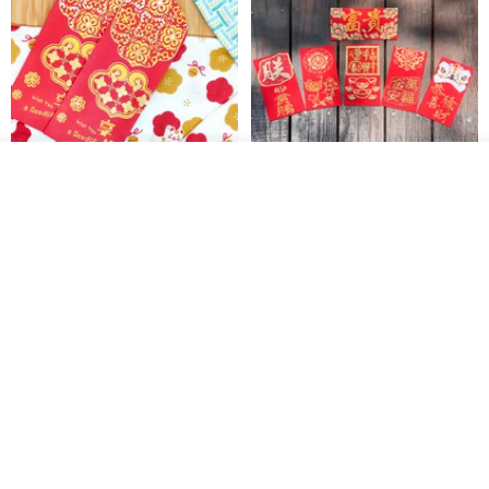
【必要な情報】
※お名前、電話番号、Eメール、ID番号、生年月日、食生活、アレル
ギー性食品などの個人情報を、連絡先・保険の目的で、受信情報
（デザイナー用）に残してください。
その他の商品を見る
※この場合、参加者一人ひとりに旅行賠償責任保険200万台湾ドル＋
開運紅包袋をお楽しみください
ラインストーンお年玉袋 - 【お
ショップを見る
医療保険3万台湾ドルの保険がかけられます。
得な6枚セット】
禮享生活
gfsd
287円
5,083円
送料無料