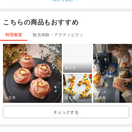
自身の癒しの飲み物のカップを作ってください。）
こちらの商品もおすすめ
🟠このワークショップに適しているのは誰ですか？
❶現在の食生活は肉や卵、牛乳、野菜料理で、植物由来の食生活を
料理教室
観光体験・アクティビティ
体験したい
❷植物由来の食事に切り替えたばかりですが、自分で食事を作る方
法や、牛乳や卵の材料に代わるレシピを知りたいです。
新北市
【2日間の旅程】（提携店のスケジュールにより、アクティビティの
順番が変わる場合があります）
[1日目]
台北市
台北市
台北市
09：00-集まって会う
チェックする
10：30-銭家農場に到着-リバク集落
12：00-農場での昼食
14：00-ディナーワークショップ：植物ベースのハンバーガーステ