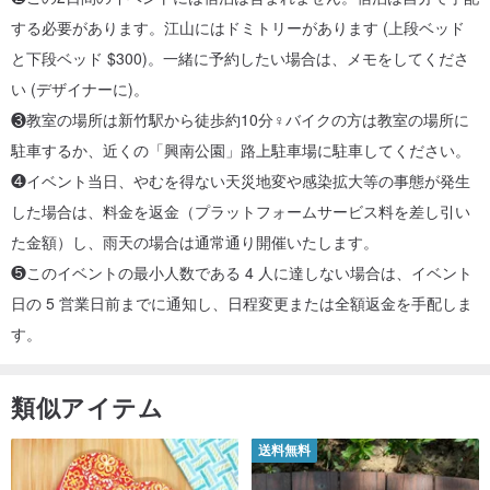
ください
する必要があります。江山にはドミトリーがあります (上段ベッド
14：00- Xincun Small BusinessCompanyに到着して訪問
と下段ベッド $300)。一緒に予約したい場合は、メモをしてくださ
15：00-アフタヌーンティー（チョコレート豆のスコーン、シナモ
い (デザイナーに)。
ンロール、季節のデザート）を楽しみながらの共有セッション
❸教室の場所は新竹駅から徒歩約10分‍♀️バイクの方は教室の場所に
17：00-2日間の体験の終わりと帰り
駐車するか、近くの「興南公園」路上駐車場に駐車してください。
❹イベント当日、やむを得ない天災地変や感染拡大等の事態が発生
【料金情報】
した場合は、料金を返金（プラットフォームサービス料を差し引い
元の価格はニュー台湾ドルで5,500ドル、プラットフォームの割引は
た金額）し、雨天の場合は通常通り開催いたします。
4850ドル、2人のグループは9000ドルです。
❺このイベントの最小人数である 4 人に達しない場合は、イベント
（講師料、配布物、教材、アクティビティルームでの4食、保険、宿
日の 5 営業日前までに通知し、日程変更または全額返金を手配しま
泊を除く）
す。
-各生徒は、50mlのチージーソース2個、ヨーグルトフレーバーソー
ス、チョコレート大豆2個を持ち帰ることができます。
類似アイテム
【交通整理】江山芸術改革事務所（新竹市東区新田通り1号）に到着
送料無料
する必要があります。