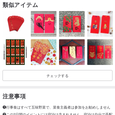
類似アイテム
ーキ
15：00-【QuanzhiFood and Life Sharing】、講師：ディレクター
17：00-夕食：メインディッシュ：アメリカンバーガー、サイドミ
ール：江山の定番料理のひとつ+スパークリングドリンク
18：30-ディスカッション、共有、夕食後の飲み物
[2日目]
09：00-朝食をお楽しみください：江山朝食（新食肉、揚げダン、
生トースト、野菜バター、ローストスパイスポテト）+おはようエナ
チェックする
ジードリンク/スペシャルコーヒー
10：00- [流行後の植物感覚の生活]あなた自身の癒しの飲み物を一杯
作ってください、講師：アリソン
注意事項
11：30-チョコレートビーンスコーンワークショップ
12：30-ランチタイム。新竹のファーマーズマーケットで地元のシ
❶行事食はすべて五味野菜で、菜食主義者は参加をお勧めしません
ェフ「メイ・ホンジエ」が購入した小さな農民のお弁当をお楽しみ
❷この2日間のイベントには宿泊は含まれません。宿泊は自分で手配