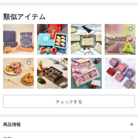
シェード・LED電球・本体のセットでお送りします。
類似アイテム
電池は飛行機で送るのが難しいので付属しません。
安全に届けるため追跡番号を付けて発送します。
届くまでサポートします。
奥行:12cm・横:12cm・高さ:13cm
チェックする
商品情報