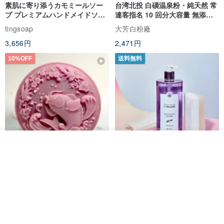
素肌に寄り添うカモミールソー
台湾北投 白磺温泉粉・純天然 常
プ プレミアムハンドメイドソー
連客指名 10 回分大容量 無添加
プ 熟成石鹸
無香料
tingsoap
大芳白粉廠
3,656円
2,471円
10%OFF
送料無料
その他の商品を見る
ショップを見る
フォーチュン鯉イエローハーブ
フランス マルセイユ石鹸の家 古
手作り石鹸バスクレンジング石
代液体マルセイユ石鹸 1000ml
鹸ギフトカスタマイズされた交
(100年の伝統を守る高級手作り
ベストバス
PÜRESENCE
渉へようこそ
石鹸)
1,327円
1,474円
6,368円
送料無料