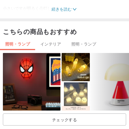
小さいですが明るく点灯します。
続きを読む
しかし、明るすぎないので夜中に起きて点灯しても睡眠の妨げには
なりません。
こちらの商品もおすすめ
ベッドサイドで少し明かりが欲しい時に最適です。
照明・ランプ
インテリア
照明・ランプ
また、食卓に置くと食事が華やかになります。
瞑想の時にそばに置いている人もいます。
このランプを受け取った人に心のくつろぎを提供できるように、幸
せが来るように願いを込めて作っています。
大切な方へのプレゼントにもお勧めです。よろこばれると思いま
す。
既製品ではなく手作りなので多少のゆがみ等はありますが、一つ一
チェックする
つ丁寧に製作しています。