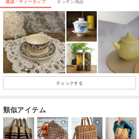
急須・ティーカップ
キッチン用品
名前：ノルウェー製ヴィンテージFiggjoフリントFF蓋付きの深皿皿
陶器
チェックする
サイズ：W5cmxDcm、H7cm
類似アイテム
材質：セラミックセラミック
輸入国：ノルウェー