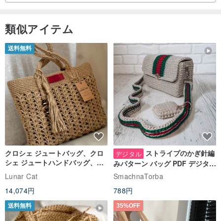
類似アイテム
送料無料
クロシェ ジュートバッグ、クロ
ストライプのかぎ針編
デジタル
シェ ジュートハンドバッグ、リ
みパターン バッグ PDF デジタル
ユーザブルバッグ
インスタント ダウンロード、レ
Lunar Cat
SmachnaTorba
ディース クロスボディ
14,074円
788円
送料無料
35%OFF