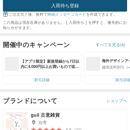
入荷待ち登録
ご注文完了後、無料で
Webメッセージカード
を作成できます。
この商品は現在在庫がありません。 [ 入荷待ち ] を押すと、優先的にお
知らせがきます。
開催中のキャンペーン
すべてを見る(4)
海外デザインア
【アプリ限定】新規登録から7日以
入
内に4,000円以上お買いもので送料
越境送料割引（
無料（最大500円OFF）
割引詳細
割引詳
ブランドについて
ショップへ
guii 古意雑貨
台湾
4.9
(72)