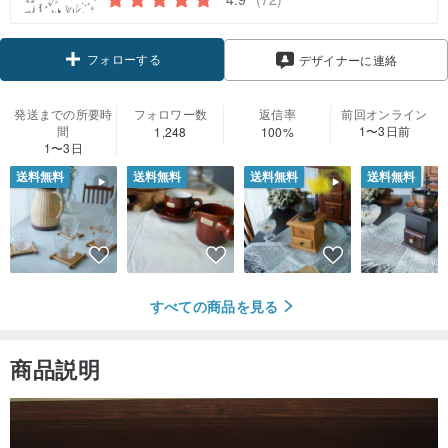
フォローする
デザイナーに連絡
発送までの所要時
フォロワー数
返信率
前回オンライン
間
1〜3日前
1,248
100%
1〜3日
送料無料
送料無料
送料無料
送料無料
すべての商品を見る
商品説明