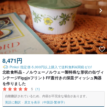
8,471円
Pinkoi 指定便-5,000円以上購入で送料無料&関税ゼロ!
北欧食料品 - ノルウェーノルウェー製特殊な形状の缶ヴィ
ンテージFiggjoフリントFF蓋付きの深皿ディッシュ陶器
を作りました
5
(1)
自動翻訳されているため、内容が不完全な場合があります。
英語に翻訳
原文を表示（中国語-繁体字）