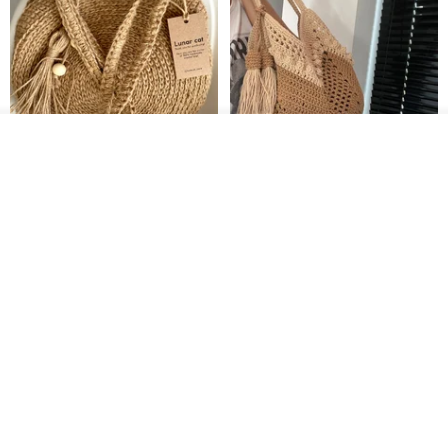
入荷待ち登録
お気に入り
ショップを見る
クロシェ編み丸型ジュートバッ
オーガニックコットン糸の編み
グ、クロシェ編みトートバッ
バッグ、クラッチバッグとして
グ、クロシェ編みショルダーバ
も。
Lunar Cat
Knits And Woven By Oom
ッグ
11,425円
5,405円
8,314円
送料無料