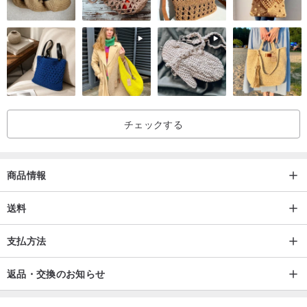
guii選挙はあった：ノルウェー古典的な手描きイラストのスタイルセ
ラミックブランドFiggjoフリント、強力なスタイルのブランドの香
りを逃してはいけない女の子のいずれかのよう
これは昔のメンバーであります
チェックする
良好な状態で商品
guii昔ながらの食料品について
商品情報
ショップは、商品の食料品の販売に特化
次の前に商品の説明をお読みください
送料
お支払いは購入後古い物の美しさを理解することができます前に、
支払方法
[OK]深呼吸をし、
より良いショッピング体験を得ることができるようになります
返品・交換のお知らせ
オリジン/製造方法
ノルウェー