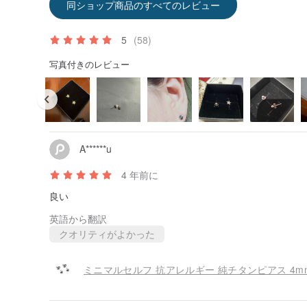
同ショップ商品のすべてのレビュー
5
(58)
写真付きのレビュー
A******u
4 年前に
良い
英語から翻訳
クオリティがよかった
純チタンのイヤリングシリーズは9色でご利用いただけ
ミニマルセルフ 抗アレルギー 純チタンピアス 4m
鮮やかなイエロー/恋人の粉/ミステリアスパープル/パッ
ナリティブラック/半透明ホワイト/ブルー/ブルー