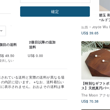
確定
典雅な上質碧玉 
14KGF ゴールド
ド 小さなドロッ
広告
Joyce Wu Handmade 
リング | イヤーフ
US$ 39.65
ク・イヤクリップ
更可能
2個目以降の追加
1個目の送料
送料
S$ 49.50
US$ 0.00
提供しない
示されている送料と実際の送料が異なる場
の内訳に従います。 ※なお、送料着払い
【特別なギフトボ
面に表示されません。おおよその送料は事
ス】天然真円パー
。
アス - ケプラー 
トジュエリー #上
US$ 70.38
ール