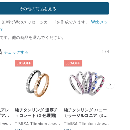
その他の商品を見る
、無料でWebメッセージカードを作成できます。
Webメッ
？
です。他の商品を選んでください。
品
1 / 4
チェックする
30%OFF
30%OFF
抗アレ
純チタンリング 濃厚チ
純チタンリング ハニー
純チタン
ピアス
ョコレート (2 色展開)
カラージルコニア（5
色展開）
TiMISA Titanium Jewellry
TiMISA Titanium Jewellry
TiMISA Titanium Jewellry