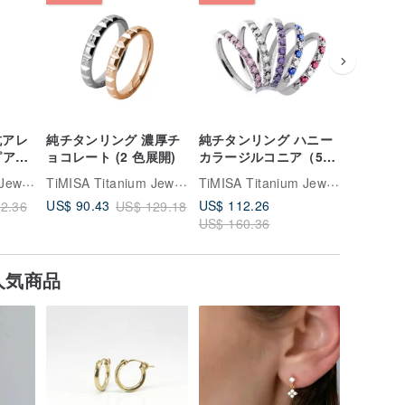
抗アレ
純チタンリング 濃厚チ
純チタンリング ハニー
純チタン
ピアス
ョコレート (2 色展開)
カラージルコニア（5
色展開）
TiMISA Titanium Jewellry
TiMISA Titanium Jewellry
TiMISA Titanium Jewellry
US$ 112.26
US$ 4.9
US$ 90.43
2.36
US$ 129.18
US$ 160.36
人気商品