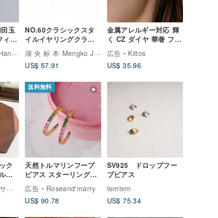
和田玉
NO.60クラシックスタ
金属アレルギー対応 輝
フィル
イルイヤリングクラシ
く CZ ダイヤ 華奢 フラ
プイヤ
ックベーシックイヤリ
ワー ピアス 316L サー
湖 央 标 本 Mengko Jewelry Studio
Jewelry
広告
Kiitos
ッ
ング-14KGF
ジカルステンレス
US$ 57.91
US$ 35.96
に変
送料無料
ック
天然トルマリンフープ
SV925 ドロップフー
ルピ
ピアス スターリングシ
プピアス
#ライ
ルバー925 ピンクゴー
The Moon アクセサリー
広告
Roseand'marry
temtem
質パ
ルドコーティング
US$ 90.78
US$ 75.34