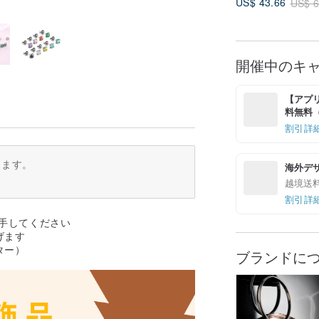
US$ 43.66
US$ 6
開催中のキ
【アプリ
料無料（最
割引詳
ります。
海外デ
越境送
割引詳
入手してください
げます
ター）
ブランドに