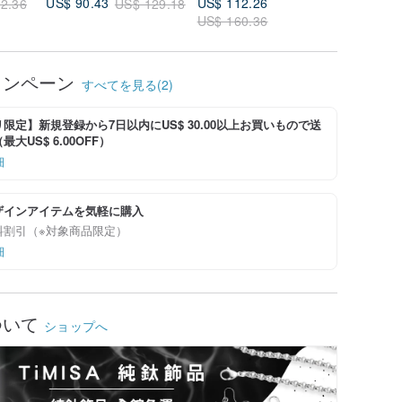
US$ 112.26
US$ 4.9
US$ 90.43
2.36
US$ 129.18
US$ 160.36
ャンペーン
すべてを見る(2)
限定】新規登録から7日以内にUS$ 30.00以上お買いもので送
大US$ 6.00OFF）
細
ザインアイテムを気軽に購入
料割引（※対象商品限定）
細
ついて
ショップへ