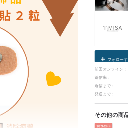
クーポン取
前回オンライン：
フォローす
返信率：
返信まで：
発送まで：
その他の商
30%OFF