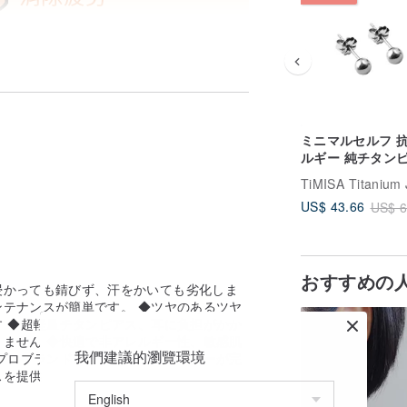
ミニマルセルフ 
ルギー 純チタン
4mm 両耳用
US$ 43.66
US$ 6
おすすめの
浸かっても錆びず、汗をかいても劣化しま
テナンスが簡単です。 ◆ツヤのあるツヤ
 ◆超軽量チタンピアス、耳に負担がかか
ません ◆快適で非アレルギー性、敏感肌
我們建議的瀏覽環境
プロブランド、デパートのカウンターが完
スを提供