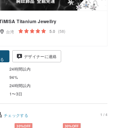
TiMISA Titanium Jewellry
5.0
(58)
台湾
得
デザイナーに連絡
る
24時間以内
94%
24時間以内
1〜3日
品
1 / 4
チェックする
30%OFF
30%OFF