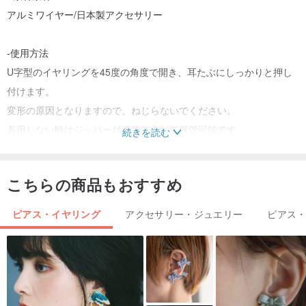
アルミワイヤー/日本製アクセサリー
-使用方法
U字型のイヤリングを45度の角度で開き、耳たぶにしっかりと押し
付けます。
変形の原因となりますので、ねじらないでください。
着用しない時はジッパー付き袋に入れて保管可能です。
続きを読む
・洗浄方法Cleaning
こちらの商品もおすすめ
乾いた布で拭くだけです。
＊ピアスを美しく保つために、シルバー拭きの使用や温泉には持ち
ピアス・イヤリング
アクセサリー・ジュエリー
ピアス
込まないでください。
ほら～
-サイズ
チャック部：1.5×0.8(cm)