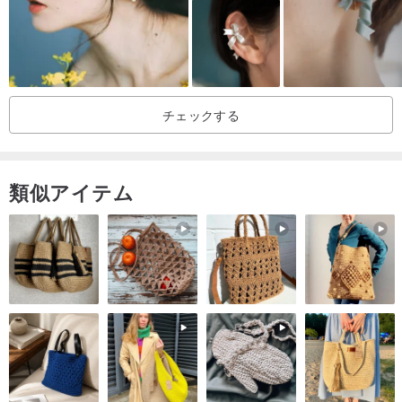
全体: 4.3*1.5 (cm)
注意
チェックする
#チャックの色はすべてデザイナーがデザインしたものです。色の変
更が必要な場合は、ご注文時にお知らせください。
類似アイテム
※イヤリングは抗アレルギースチールピン（無料）/シルバー（追加
料金100ドル）に交換可能です。ピアスは全てフックタイプです。
※イヤリングはデザイナーがひとつひとつ手作りしているため、形や
大きさが100％同じになることはありません。
#イヤリングを着用する際に個人的な衛生上の問題がある場合、重大
な欠陥がない限り、返品や交換は受け付けられません。
#撮影時の照明や各コンピューターのディスプレイの違いにより、写
真と実際の商品の色が若干異なる場合があります。