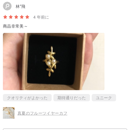
林*飛
4 年前に
商品非常美～
クオリティがよかった
期待通りだった
ユニーク
真夏のフルーツイヤーカフ