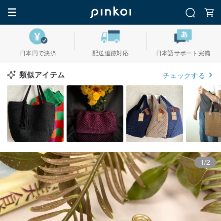
日本円で決済
配送追跡対応
日本語サポート完備
類似アイテム
チェックする
1/2