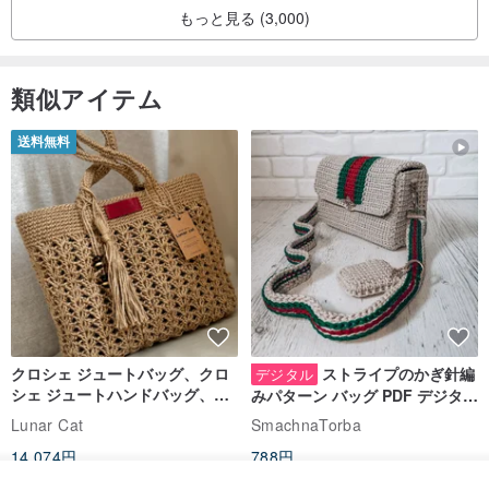
もっと見る (3,000)
類似アイテム
送料無料
クロシェ ジュートバッグ、クロ
ストライプのかぎ針編
デジタル
シェ ジュートハンドバッグ、リ
みパターン バッグ PDF デジタル
ユーザブルバッグ
インスタント ダウンロード、レ
Lunar Cat
SmachnaTorba
ディース クロスボディ
14,074円
788円