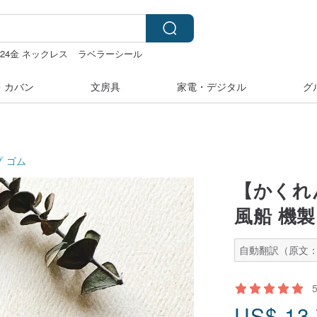
 24金 ネックレス
ラベラーシール
・カバン
文房具
家電・デジタル
グ
プ
ゴム
【かくれん
風船 機
自動翻訳（原文：
US$
13