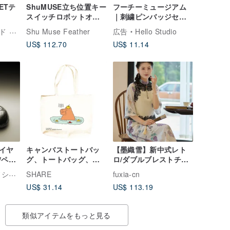
ETテ
ShuMUSE立ち位置キー
フーチーミュージアム
スイッチロボットオリ
｜刺繍ピンバッジセッ
ジナル手作りデザイン
ト
ザイン
Shu Muse Feather
広告
Hello Studio
クリエイティブオーナ
US$ 112.70
US$ 11.14
メント
イヤ
キャンバストートバッ
【墨織雪】新中式レト
ペア/
グ、トートバッグ、エ
ロ/ダブルブレストチャ
可
コバッグ、巨大ショッ
イナボタンベスト
拓銀 ハンドメイドシルバーアクセサリー
SHARE
fuxia-cn
ピングバッグ、大容
US$ 31.14
US$ 113.19
量、手提げバッグ、シ
ョルダーバッグ、八安
類似アイテムをもっと見る