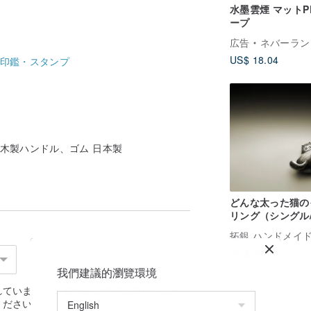
水墨雲煙 マットP
ープ
広告
ネバーランド 森林デ
US$ 18.04
印鑑・スタンプ
:MDF木製ハンドル、ゴム 日本製
どんな太った猫の
リング（シングル/
イヤリングに変更
能）
US$ 39.20
我們建議的瀏覽環境
れていません。発送をご希望の場合、
こち
ください。