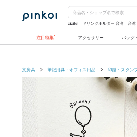
zizifei
ドリンクホルダー 台湾
台湾
ミッフィ
台湾
カメラ
miffy
注目特集
アクセサリー
バッグ
文房具
筆記用具・オフィス用品
印鑑・スタン