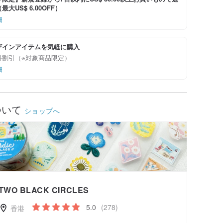
大US$ 6.00OFF）
細
ザインアイテムを気軽に購入
料割引（※対象商品限定）
細
ついて
ショップへ
TWO BLACK CIRCLES
5.0
(278)
香港