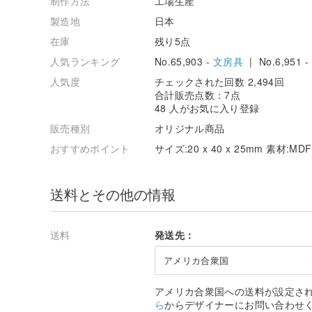
制作方法
工場生産
製造地
日本
在庫
残り5点
人気ランキング
No.65,903 -
文房具
| No.6,951 -
人気度
チェックされた回数 2,494回
合計販売点数：7点
48 人がお気に入り登録
販売種別
オリジナル商品
おすすめポイント
サイズ:20 x 40 x 25mm 素材
送料とその他の情報
送料
発送先：
アメリカ合衆国
アメリカ合衆国への送料が設定さ
ら
からデザイナーにお問い合わせ