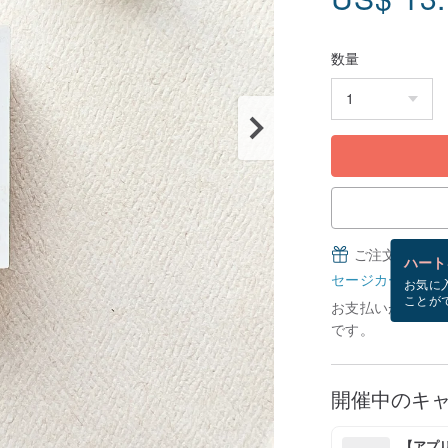
数量
ご注文完了後
ハート
セージカードとは
お気に
ことが
お支払いが確認で
です。
開催中のキ
【アプリ