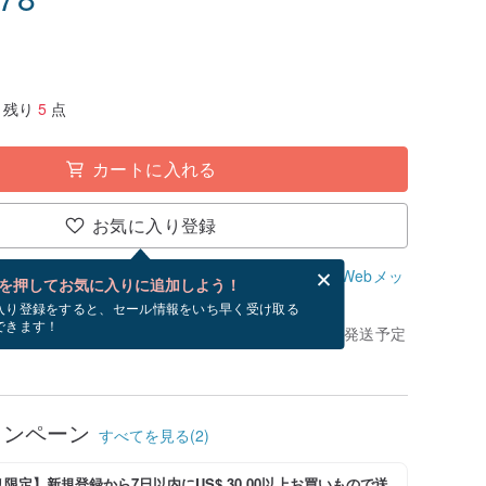
残り
5
点
カートに入れる
お気に入り登録
、無料でWebメッセージカードを作成できます。
Webメッ
を押してお気に入りに追加しよう！
？
入り登録をすると、セール情報をいち早く受け取る
できます！
きてから、ショップの休日を除く 3 営業日以内に発送予定
ャンペーン
すべてを見る(2)
限定】新規登録から7日以内にUS$ 30.00以上お買いもので送