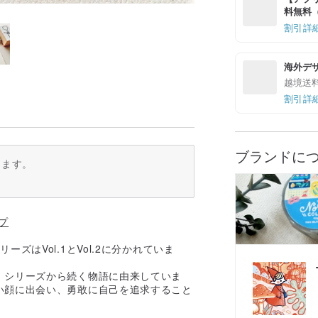
料無料（最
割引詳
海外デ
越境送
割引詳
ブランドに
ります。
プ
はVol.1とVol.2に分かれていま
】シリーズから続く物語に由来していま
い顔に出会い、勇敢に自己を追求すること