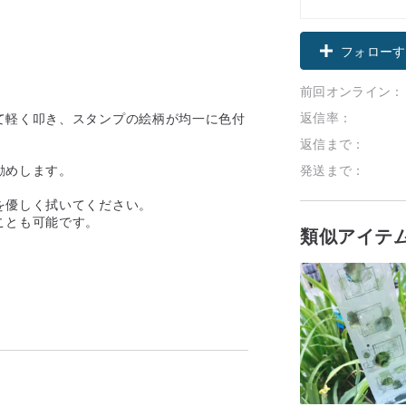
フォローす
前回オンライン：
返信率：
て軽く叩き、スタンプの絵柄が均一に色付
返信まで：
勧めします。
発送まで：
を優しく拭いてください。
ことも可能です。
類似アイテ