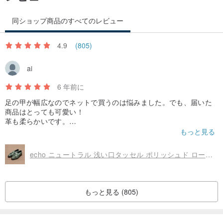
してください（地面に落ちないでください。ソールが摩耗して汚れ
ています）。 、摩耗・汚れの場合返品・交換はお受けできません。
同ショップ商品のすべてのレビュー
4.9
(805)
ai
6 年前に
足の甲が幅広なのでネットで買うのは悩みました。でも、届いた
商品はとっても可愛い！
革も柔らかいです。
甲が幅広なのでいつもより大きいサイズにしたらぴったりでし
もっと見る
た。
踵のクッションを入れてくれていたので馴染んで緩くなったらそ
echo ニュートラル 浅い口タッセル ポリッシュド ローファー ec27グリーン
れを使います♪
もっと見る (805)