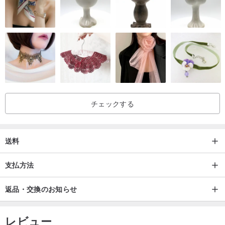
カラーモデル│ダークグレー、コーヒー、ブラック合計3色
材料
生地│輸入レザーワックス牛革
裏地│ベンゼン染め豚皮フットパッド+ソフトラテックスインソール
アウトソール│エッジストリップ+ブルーの耐摩耗性ラバーアウトソ
ール
チェックする
包装│靴箱/防塵布/防塵カバー/限定デザインバッグ/革の膨らんだス
テッカー
送料
支払方法
►革の明るさの吸収や各パソコン画面の設定により、商品画像ファ
イルの色が若干異なります。実際の商品色が優先されます。
返品・交換のお知らせ
►出荷された商品はすべて新品です。サイズの不一致や新製品の欠
陥などの問題がある場合は、商品が未使用の状態であることを確認
レビュー