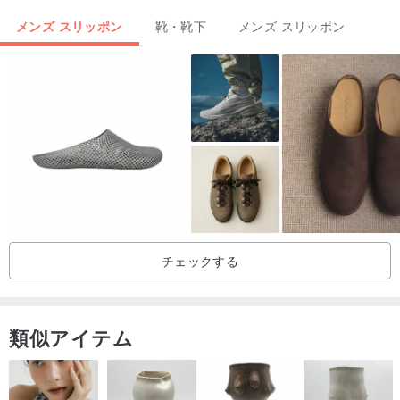
ティッシュスタイルで着用できます。
メンズ スリッポン
靴・靴下
メンズ スリッポン
★ロングウィングブローグのダービーデザインは今日では珍しい！
★刻まれた花がかかと近くまで伸び、足が細く見えます。
商品価格：3680元
サイズ│ヨーロッパサイズ39-44 /米国サイズ8.5-11を参照してくだ
さい
►►この靴のバージョンは1サイズ小さいです。通常より1サイズ大
きくしてください。例：通常のサイズ42の場合は、サイズ43を使用
チェックする
してください。
類似アイテム
製品サイズ：33x21x12CM製品重量：1000g