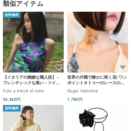
類似アイテム
送料無料
【イタリアの精緻な職人技】 -
世界の片隅で静かに咲く花/ ワン
フレンチシックな装い - ツイル
ポイントタトゥーのレースのチ
プリントシルクスカーフトップ
ョーカー SV649
from a friend of mine
Sugar Valentine
ス
34,340円
1,780円
送料無料