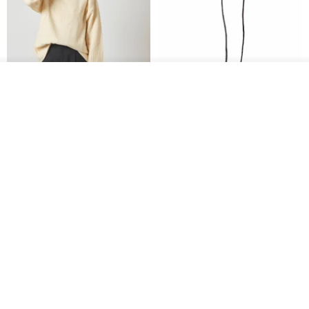
入荷待ち登録
CHARM 日本製 ショート ミック
天然シルクフラワーネックレス -
ショップを見る
ス オーガニックコットン ネック
ローズチョーカー - リストレッ
ウォーマー
グブレスレット シルクアクセサ
カジュアルボックス casual box
Marina V Lingerie
リー
2,500円
9,769円