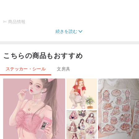
✄ 商品情報
続きを読む
Hello Studio 你好工作室 より / Illustrated by Reiko & Hsuan
サイズ: 長さ19.8cm x 幅8.5cm
こちらの商品もおすすめ
素材: 型抜き和紙シール
Made in Taiwan
ステッカー・シール
文房具