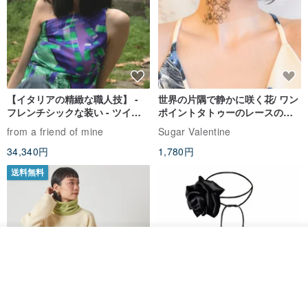
【イタリアの精緻な職人技】 -
世界の片隅で静かに咲く花/ ワン
フレンチシックな装い - ツイル
ポイントタトゥーのレースのチ
プリントシルクスカーフトップ
ョーカー SV649
from a friend of mine
Sugar Valentine
ス
34,340円
1,780円
送料無料
カートに入れる
お気に入り
ショップを見る