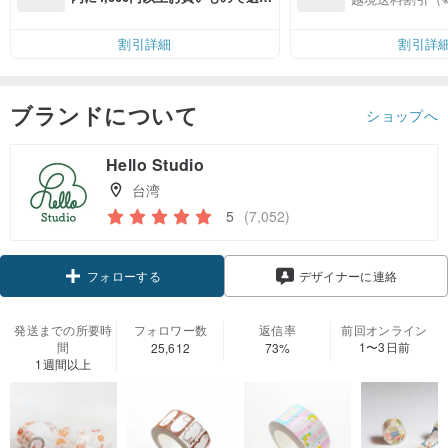
無料（最大500円OFF）
割引詳細
割引詳
ブランドについて
ショップへ
Hello Studio
台湾
5
(7,052)
フォローする
デザイナーに連絡
発送までの所要時
フォロワー数
返信率
前回オンライン
間
1〜3日前
25,612
73%
1週間以上