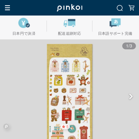
日本円で決済
配送追跡対応
日本語サポート完備
1/3
5