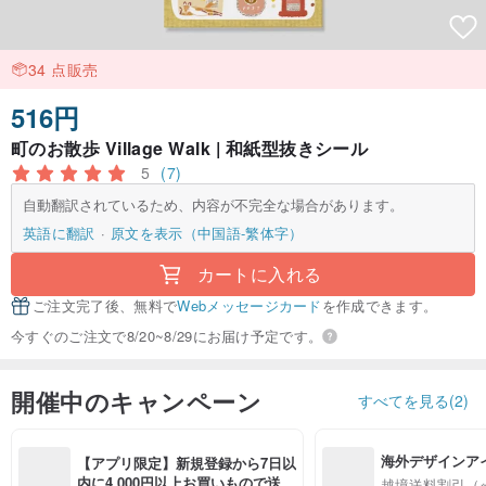
34 点販売
516円
町のお散歩 Village Walk | 和紙型抜きシール
5
(7)
自動翻訳されているため、内容が不完全な場合があります。
英語に翻訳
原文を表示（中国語-繁体字）
カートに入れる
ご注文完了後、無料で
Webメッセージカード
を作成できます。
今すぐのご注文で8/20~8/29にお届け予定です。
開催中のキャンペーン
すべてを見る(2)
海外デザインア
【アプリ限定】新規登録から7日以
入
内に4,000円以上お買いもので送料
越境送料割引（