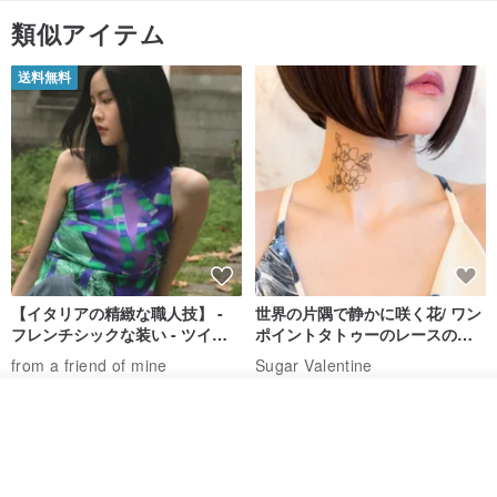
類似アイテム
送料無料
【イタリアの精緻な職人技】 -
世界の片隅で静かに咲く花/ ワン
フレンチシックな装い - ツイル
ポイントタトゥーのレースのチ
プリントシルクスカーフトップ
ョーカー SV649
from a friend of mine
Sugar Valentine
ス
34,340円
1,780円
カートに入れる
お気に入り
ショップを見る
送料無料