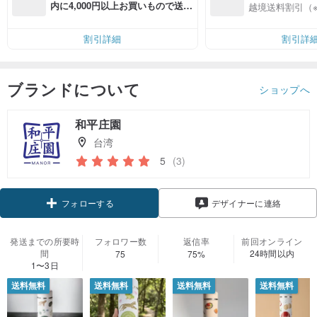
入
内に4,000円以上お買いもので送料
越境送料割引（
無料（最大500円OFF）
割引詳細
割引詳
ブランドについて
ショップへ
和平庄園
台湾
5
(3)
フォローする
デザイナーに連絡
発送までの所要時
フォロワー数
返信率
前回オンライン
間
24時間以内
75
75%
1〜3日
送料無料
送料無料
送料無料
送料無料