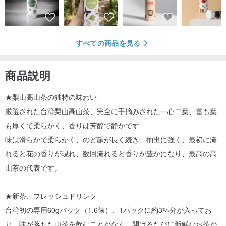
すべての商品を見る
商品説明
★梨山高山茶の独特の味わい
厳選された台湾梨山高山茶、完全に手摘みされた一心二葉、蕾も葉
も厚くて柔らかく、香りは芳醇で静かです
味は滑らかで柔らかく、のど韻が長く続き、抽出に強く、最初に淹
れると花の香りが現れ、数回淹れると香りが豊かになり、最高の高
山茶の代表です。
★新茶、フレッシュドリンク
台湾初の専用60gパック（1.6俵）、1パックに約3杯分が入ってお
り、味が落ちた山茶を飲むことがなく、開けるたびに新鮮なお茶が