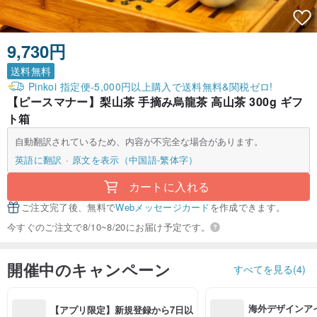
9,730円
送料無料
Pinkoi 指定便-5,000円以上購入で送料無料&関税ゼロ!
【ピースマナー】梨山茶 手摘み烏龍茶 高山茶 300g ギフ
ト箱
自動翻訳されているため、内容が不完全な場合があります。
英語に翻訳
原文を表示（中国語-繁体字）
カートに入れる
ご注文完了後、無料で
Webメッセージカード
を作成できます。
今すぐのご注文で8/10~8/20にお届け予定です。
開催中のキャンペーン
すべてを見る(4)
海外デザインア
【アプリ限定】新規登録から7日以