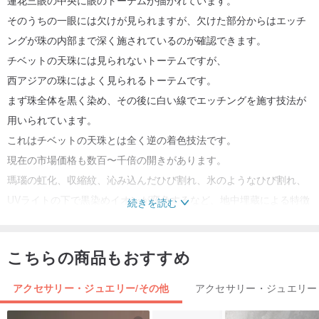
蓮花三眼の中央に眼のトーテムが描かれています。
そのうちの一眼には欠けが見られますが、欠けた部分からはエッチ
ングが珠の内部まで深く施されているのが確認できます。
チベットの天珠には見られないトーテムですが、
西アジアの珠にはよく見られるトーテムです。
まず珠全体を黒く染め、その後に白い線でエッチングを施す技法が
用いられています。
これはチベットの天珠とは全く逆の着色技法です。
現在の市場価格も数百〜千倍の開きがあります。
瑪瑙の虹化、収縮紋、沁み込んだひび割れ、氷のようなひび割れ、
UVライトの下で黒染めイオンが変色するなど、地中埋蔵による特徴
続きを読む
が見られます。
こちらの商品もおすすめ
***************************
アクセサリー・ジュエリー/その他
アクセサリー・ジュエリー
西アジアの珠は、自然崇拝に由来する原始的なトーテム（山、川、