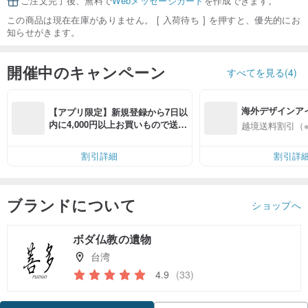
ご注文完了後、無料で
Webメッセージカード
を作成できます。
この商品は現在在庫がありません。 [ 入荷待ち ] を押すと、優先的にお
知らせがきます。
開催中のキャンペーン
すべてを見る(4)
海外デザインア
【アプリ限定】新規登録から7日以
入
内に4,000円以上お買いもので送料
越境送料割引（
無料（最大500円OFF）
割引詳細
割引詳
ブランドについて
ショップへ
ボダ仏教の遺物
台湾
4.9
(33)