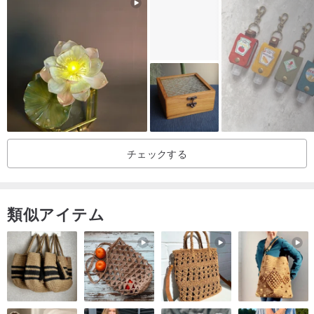
日、月、星、稲妻など）だけでなく、
ヒンドゥー教や仏教のトーテムも持ち合わせています。
さらに、ゾロアスター教や古代エジプト文明の文化も融合していま
す。
古珠を愛でる際は、海外の資料（特に中国大陸の資料）を多く参照
することをお勧めします。
そうすることで視野が広がり、一つの場所に限定されることなく、
より深く古珠の世界を楽しめます。
チェックする
************************
類似アイテム
古珠は元々、非常に重要な宗教的なお守りとしての意味と用途を持
っていました。
困難な時期には、お守りとなる古い珠を身につけることで、磁場を
整え、運勢を補強すると言われています。
普段から読経や真言を唱え、布施や放生を行うことで、自然と災い