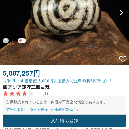
4
5,087,257円
Pinkoi 指定便-5,000円以上購入で送料無料&関税ゼロ!
西アジア蓮花三眼古珠
4
(1)
自動翻訳されているため、内容が不完全な場合があります。
英語に翻訳
原文を表示（中国語-繁体字）
入荷待ち登録