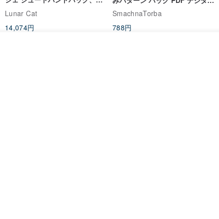
みパターン バッグ PDF デジタル
ユーザブルバッグ
インスタント ダウンロード、レ
Lunar Cat
SmachnaTorba
ディース クロスボディ
14,074円
788円
送料無料
35%OFF
入荷待ち登録
お気に入り
ショップを見る
クロシェ編み丸型ジュートバッ
オーガニックコットン糸の編み
グ、クロシェ編みトートバッ
バッグ、クラッチバッグとして
グ、クロシェ編みショルダーバ
も。
Lunar Cat
Knits And Woven By Oom
ッグ
11,425円
5,405円
8,314円
送料無料