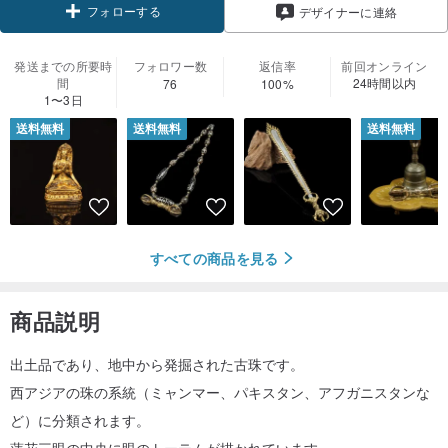
フォローする
デザイナーに連絡
発送までの所要時
フォロワー数
返信率
前回オンライン
間
24時間以内
76
100%
1〜3日
送料無料
送料無料
送料無料
すべての商品を見る
商品説明
出土品であり、地中から発掘された古珠です。
西アジアの珠の系統（ミャンマー、パキスタン、アフガニスタンな
ど）に分類されます。