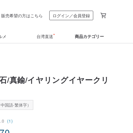
販売希望の方はこちら
ログイン／会員登録
ルメ
台湾直送
商品カテゴリー
河石/真鍮/イヤリングイヤークリ
中国語-繁体字）
5.0
(1)
.70