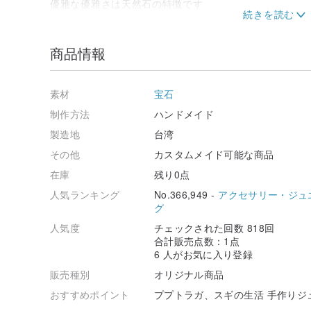
優雅な優雅さは天然石の特徴です
衣服の形状により、顔の見た目と気質を引き立たせるの
あなたも手作りの石シリーズが好きなら
あなたも優雅さを追求しているなら
商品情報
追跡puputragaの人生へようこそ
随時新製品をアップデートする
素材
宝石
------------
/////アクセサリーは常識を使用する/////
---------
洗浄する前にアクセサリーを取り外してください。
制作方法
ハンドメイド
濡れている場合は、乾いた布でやさしく拭いてください
製造地
台湾
酸化を防ぐために直接クリーニングをしないでください
その他
カスタムメイド可能な商品
贈り物をするニーズを提供する
在庫
残り0点
1、購入を追加する[執筆サービス] ------------------------ 
2、プラス購入[ギフト包装サービス]
人気ランキング
No.366,949 -
アクセサリー・ジュ
絶妙なギフトボックス+包装紙+カードの書き込み--------- 
グ
2、ドライフラワーシリーズの製品を追加
[針葉樹のガラス瓶のキーホルダー] ----------------------- 
人気度
チェックされた回数 818回
[オンデマンドドライブーケ] ---------------------------- $ 
合計販売点数：1点
小さなドライフラワー束（約12cm）
6 人がお気に入り登録
（上記ドライフラワーシリーズは個別箱入りではなく、
販売種別
オリジナル商品
購入エリアは注文を提供するために別の店舗を開きます
おすすめポイント
ププトラガ、スギの生活 手作りジュエリ