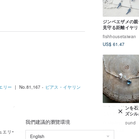
は簡単です。
ジンベエザメの親子
見守る距離イヤリ
fishhousetaiwan
---
US$ 61.47
。
$ 20
エリー
| No.81,167 -
ピアス・イヤリン
$ 80
$ 50
100
アクアマリンを石
しいトパーズシル
柄は今シーズン無作為に出荷されます）
メッキネックレス
我們建議的瀏覽環境
duckplayground
US$ 24.49
〜
ーnew online