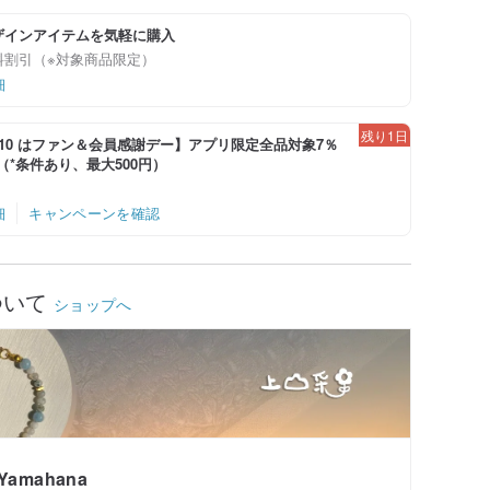
ザインアイテムを気軽に購入
料割引（※対象商品限定）
細
残り1日
-8/10 はファン＆会員感謝デー】アプリ限定全品対象7％
！（*条件あり、最大500円）
細
キャンペーンを確認
ついて
ショップへ
Yamahana