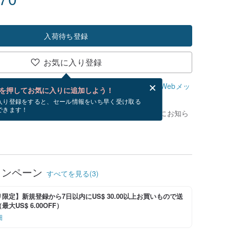
入荷待ち登録
お気に入り登録
、無料でWebメッセージカードを作成できます。
Webメッ
を押してお気に入りに追加しよう！
？
入り登録をすると、セール情報をいち早く受け取る
できます！
がありません。 [ 入荷待ち ] を押すと、優先的にお知ら
ャンペーン
すべてを見る(3)
限定】新規登録から7日以内にUS$ 30.00以上お買いもので送
大US$ 6.00OFF）
細