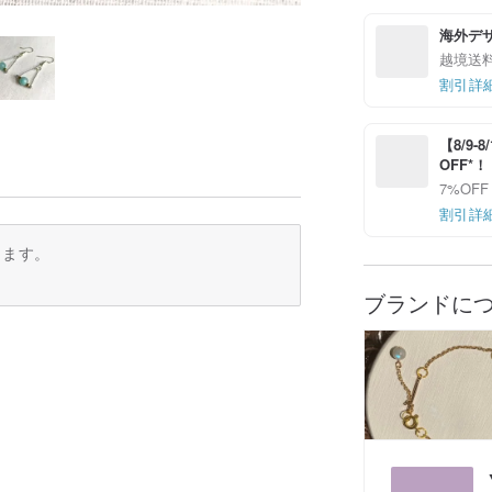
海外デ
越境送
割引詳
【8/9
OFF*
7%OFF
割引詳
ります。
ブランドに