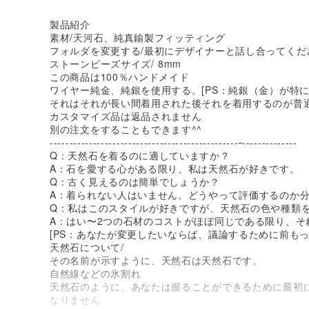
製品紹介
素材/天河石、純真鍮製フィッティング
フォルダを変更する/最初にデザイナーと話し合ってくだ
ストーンビーズサイズ/ 8mm
この商品は100％ハンドメイド
ワイヤー純金、純銀を使用する。[PS：純銀（金）が特に
それはそれが長い間着用された後それを着用するのが普
カスタマイズ品は返品されません
別の注文をすることもできます^^
------------------------------------------------
--------------
Q：天然石を着るのに適していますか？
A：石を愛する心がある限り、私は天然石が好きです。
Q：古く見えるのは簡単でしょうか？
A：着られない人はいません。どうやって評価するのか
Q：私はこのスタイルが好きですが、天然石の色や種類
A：はい〜2つの石材のコストがほぼ同じである限り、そ
[PS：あなたが変更したいならば、議論するために前もっ
天然石について/
その名前が示すように、天然石は天然石です。
自然線などの氷割れ
天然石のように、あなたは握ることができるために最初
なりません