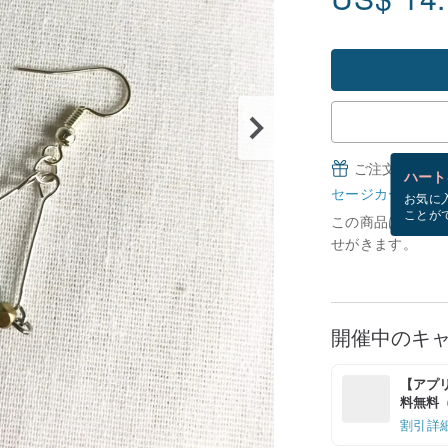
ご注文完了後
ハート
セージカードとは
お気に
ことが
この商品は現在在庫
せがきます。
開催中のキ
【アプリ
料無料（最
割引詳