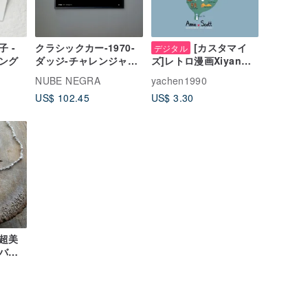
 -
クラシックカー-1970-
[カスタマイ
デジタル
ング
ダッジ-チャレンジャー
ズ]レトロ漫画Xiyan
T/A /アートプリント/掛
Hui/イラスト/家族のポ
NUBE NEGRA
yachen1990
け絵/限定版
ートレート/カップ
US$ 102.45
US$ 3.30
ル/Siyan Hui/ポートレ
ート/ポートレート
超美
バー