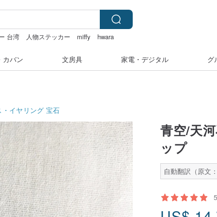
ー 台湾
人物ステッカー
miffy
hwara
・カバン
文房具
家電・デジタル
グ
ス・イヤリング
宝石
青空/天
ップ
自動翻訳（原文：
US$
14