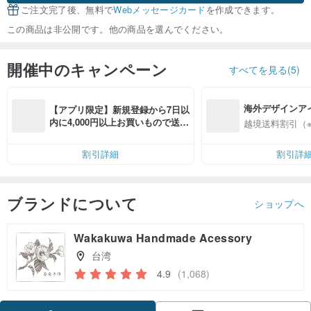
ご注文完了後、無料で
Webメッセージカード
を作成できます。
この商品は非公開です。他の商品を選んでください。
開催中のキャンペーン
すべてを見る(5)
海外デザインア
【アプリ限定】新規登録から7日以
入
内に4,000円以上お買いもので送料
越境送料割引（
無料（最大500円OFF）
割引詳細
割引詳
ブランドについて
ショップへ
Wakakuwa Handmade Acessory
台湾
4.9
(1,068)