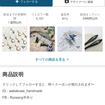
フォローする
デザイナーに連絡
発送までの所要時
フォロワー数
返信率
前回オンライン
間
24時間以内
5,707
81%
1週間以内
すべての商品を見る
商品説明
クリックしてフォローすると、時々クーポンが発行されます〜
IG：wakakuwa_handmade
FB：Ruosang手作り