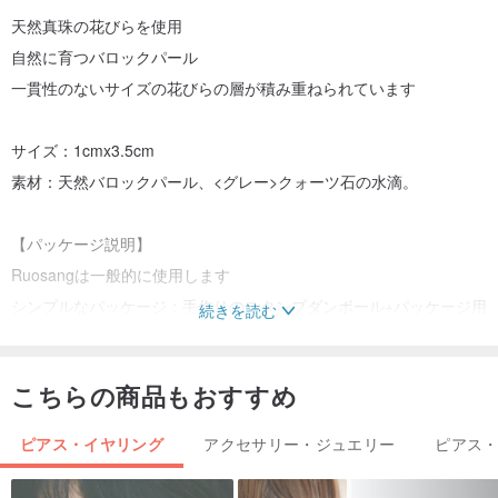
天然真珠の花びらを使用
自然に育つバロックパール
一貫性のないサイズの花びらの層が積み重ねられています
サイズ：1cmx3.5cm
素材：天然バロックパール、<グレー>クォーツ石の水滴。
【パッケージ説明】
Ruosangは一般的に使用します
シンプルなパッケージ：手作りのスタンプダンボール+パッケージ用
続きを読む
の透明な封筒+プチプチ
そして、小さなカードの無料書き込みサービス（カードテキストコ
こちらの商品もおすすめ
ンテンツの50ワード以内）
ピアス・イヤリング
アクセサリー・ジュエリー
ピアス
【リマインダー】
1.電気めっきされた金属は、長時間水にさらされると酸化・退色