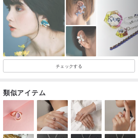
し、酸化・退色後は回復しません。水との接触は極力避けてくださ
い。入浴時は着用しないでください。
2.天然真珠、貝殻などの有機天然素材は、酸化・摩耗により光沢が
薄れるのを防ぐため、水との接触を避けてください。水に触れた場
合は、やわらかいもので拭いてください。それを乾いた状態に保つ
ための布。
3.天然宝石は、形、表面の傷、内部の脱脂綿、ミネラルクラック、
チェックする
その他の自然の傷があります。ショップでは、プロ以外のジュエリ
ーグレードの宝石を使用しています。購入する前に説明書をお読み
ください〜
類似アイテム
4.ジュエリーのデザインは小さくて繊細です。ジュエリーの変形や
損傷を防ぐために、強く引っ張ったり押したりしないでください。