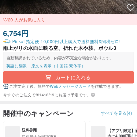
20 人がお気に入り
6,754円
Pinkoi 指定便-10,000円以上購入で送料無料&関税ゼロ!
雨上がりの水面に映る空、折れた木や枝、ボウル3
自動翻訳されているため、内容が不完全な場合があります。
英語に翻訳
原文を表示（中国語-繁体字）
カートに入れる
ご注文完了後、無料で
Webメッセージカード
を作成できます。
今すぐのご注文で8/14~8/19にお届け予定です。
開催中のキャンペーン
すべてを見る(4)
送料割引
【アプリ限定】
内に4,000円
送料最大840円OFF