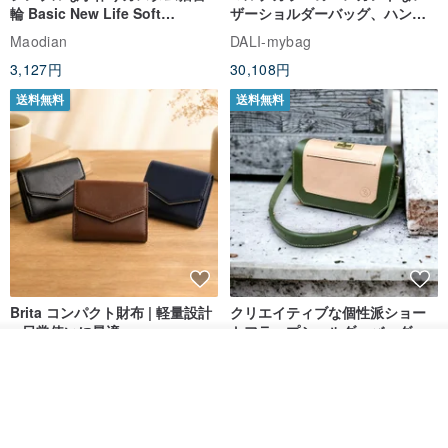
輪 Basic New Life Soft
ザーショルダーバッグ、ハンド
Organic Cat Collar | Simple
メイド
Maodian
DALI-mybag
Soft Cat Collar
3,127円
30,108円
送料無料
送料無料
Brita コンパクト財布 | 軽量設計
クリエイティブな個性派ショー
× 日常使いに最適
トフラップショルダーバッグ -
ラッキーグリーン (ギフト オリ
DUAL 多兒クリエイティブレザーグッズ
カートに入れる
Zolton ゾルトン
ジナル)
お気に入り
ショップを見る
8,383円
22,836円
送料無料
50%OFF