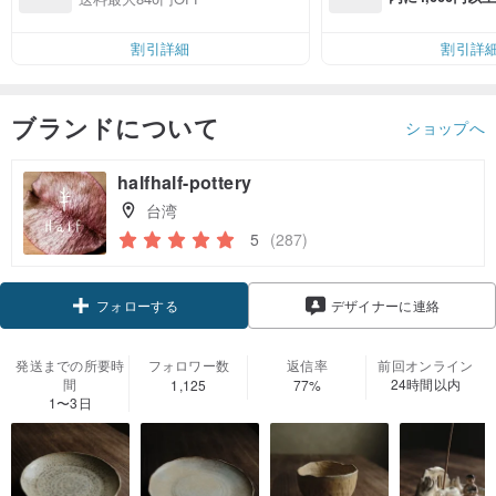
無料（最大500円
割引詳細
割引詳
ブランドについて
ショップへ
halfhalf-pottery
台湾
5
(287)
クーポン取得
デザイナーに連絡
フォローする
発送までの所要時
フォロワー数
返信率
前回オンライン
間
24時間以内
1,125
77%
1〜3日