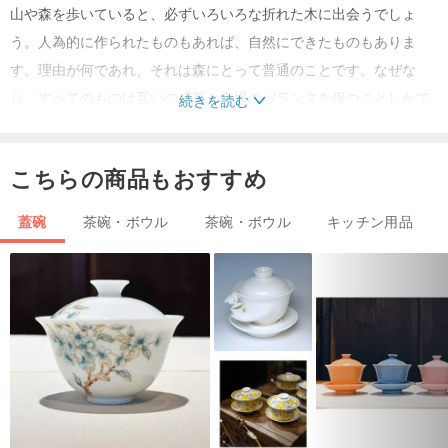
山や森を歩いていると、必ずいろいろな折れた木に出会うでしょ
う。人為的に作られたものもあれば、自然にできたものもありま
す。理由が何であれ、それは森にとって普通のことです。なぜな
ら、すべてのものは互いの成長と衰退のバランスを保つことしかで
続きを読む
きず、折れた木は新しい苗木が成長して再び生きるための栄養を与
えることがあるからです。
こちらの商品もおすすめ
直径：約10.5cm
蓋碗
茶碗・ボウル
茶碗・ボウル
キッチン用品
蓋を含む全高：約12.5cm
（ボウル高さ7cm）
原産地: 台湾
材質:イエローの陶器
手作り
900度で素焼きし、1230度で釉薬をかけて焼いた釉薬は無毒で、食
用器具として使用できます。