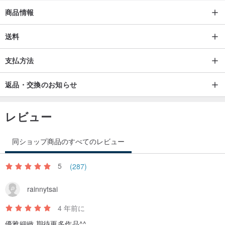
ざいます。
商品情報
最後に、陶器の焼成にはさまざまな変数があります。使用に影響し
送料
ない小さな気孔がいくつかある場合もあります。見つかった場合は
支払方法
正常です。製造プロセス中にこれらの変数を回避するために最善を
尽くします。陶器ファンの皆さんからのフィードバックをお待ちし
返品・交換のお知らせ
ています。また次回お会いしましょう。
レビュー
同ショップ商品のすべてのレビュー
5
(287)
rainnytsai
4 年前に
優雅細緻,期待更多作品^^