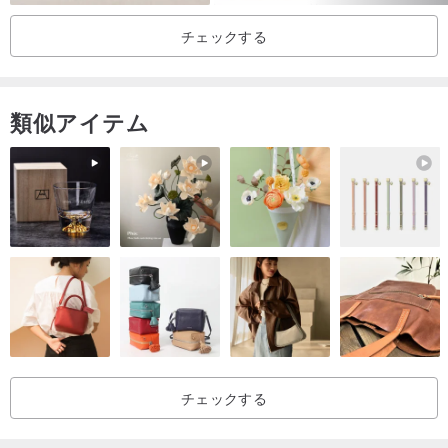
チェックする
述べる：
サイズは手動で測定されており、0.5cmの誤差がある可能性があり
ますが、できるだけ正確になるように努めます。
類似アイテム
写真は自然光で撮影されており、物体のあらゆる角度を捉えるよう
努めています。ただし、コンピューター画面や携帯電話のブランド
や設定の違いにより、色の違いや主観的な違いが生じる場合があり
ます。購入する前に、写真を見て触って、定規を手に取って、正し
いと感じたら注文してください:)
人員が限られているため、商品が期待通りではないという理由での
返品や交換は受け付けておりません。ご質問がある場合は、メッセ
ージをお送りいただければ、できる限りお答えします。メッセージ
チェックする
をお送りいただいたお客様は、必ずメッセージに返信し、返信でき
るよう最善を尽くしますので、ご承知おきください。ありがとうご