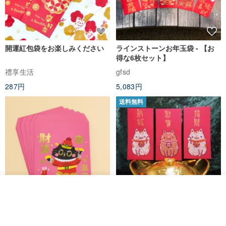
開運紅包袋をお楽しみください
ラインストーンお年玉袋 - 【お
得な6枚セット】
禮享生活
gfsd
287円
5,083円
送料無料
入荷待ち登録
ショップを見る
黒猫マルーの小さな財神 宝くじ
【GFSD】ラインストーン精品 -
ホットスタンプポチ袋
煌めく多目的ポチ袋 -【招財納