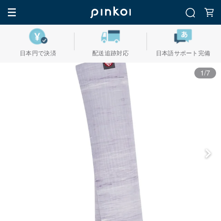
日本円で決済
配送追跡対応
日本語サポート完備
1/7