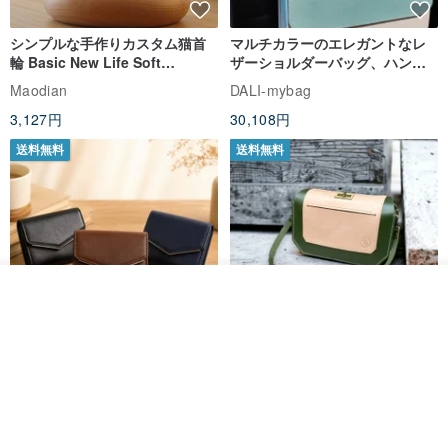
シンプルな手作りカスタム猫首
マルチカラーのエレガントなレ
輪 Basic New Life Soft
ザーショルダーバッグ、ハンド
Organic Cat Collar | Simple
メイド
Maodian
DALI-mybag
Soft Cat Collar
3,127円
30,108円
送料無料
送料無料
その他の商品を見る
ショップを見る
Brita コンパクト財布 | 軽量設計
クリエイティブな個性派ショー
× 日常使いに最適
トフラップショルダーバッグ -
ラッキーグリーン (ギフト オリ
DUAL 多兒クリエイティブレザーグッズ
Zolton ゾルトン
ジナル)
8,383円
22,836円