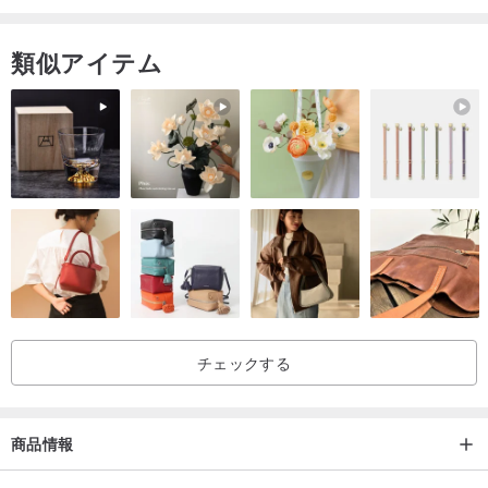
‧ ヨガマットを傷つけないように、足の爪を適切な長さに保ってくだ
さい。
類似アイテム
※ヨガマット・タオルは衛生上の理由から返品・交換は不可となりま
すので、よくご検討の上ご購入下さい。
※天然ゴムのアウトソールには発泡過程での空気穴により小さな穴が
できる場合がありますが、これは正常な現象であり、欠陥ではあり
ません。
チェックする
商品情報