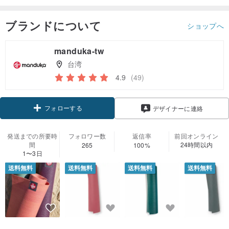
ブランドについて
ショップへ
manduka-tw
台湾
4.9
(49)
フォローする
デザイナーに連絡
発送までの所要時
フォロワー数
返信率
前回オンライン
間
24時間以内
265
100%
1〜3日
送料無料
送料無料
送料無料
送料無料