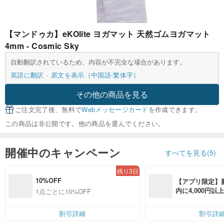
【マンドゥカ】eKOlite ヨガマット 天然ゴムヨガマット
4mm - Cosmic Sky
自動翻訳されているため、内容が不完全な場合があります。
英語に翻訳
原文を表示（中国語-繁体字）
その他の商品を見る
ご注文完了後、無料で
Webメッセージカード
を作成できます。
この商品は非公開です。他の商品を選んでください。
開催中のキャンペーン
すべてを見る(5)
残り3日
10%OFF
【アプリ限定】
内に4,000円
1点ごとに10%OFF
無料（最大500円
割引詳細
割引詳