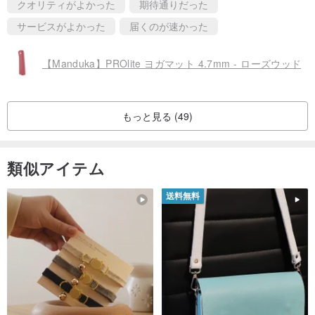
クオリティがよかった
期待通りだった
サービスがよかった
届くのが速かった
【Manduka】PROlite ヨガマット 4.7mm - ローズウッド
もっと見る (49)
類似アイテム
送料無料