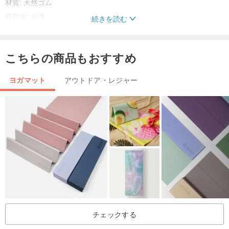
材質: 天然ゴム
原産地: 台湾
続きを読む
【お手入れ方法】
こちらの商品もおすすめ
‧ きれいな水で湿らせたタオルで拭き、自然乾燥させてください。
ヨガマット
アウトドア・レジャー
[ 予防 ]
‧ ヨガマットを初めて開梱するとき、少し新しい匂いがあるのは正常
です。
‧ ヨガマットを湿らせた布で数回拭き、新しい製品の臭いを軽減する
ために、涼しい場所に置いて 3 ～ 7 日間自然乾燥させることをお勧
めします。
‧ 酸化や亀裂が促進されやすいため、直射日光にさらさないでくださ
い。
‧ ヨガマットを傷めやすいため、ブラシでこすらないでください。
チェックする
‧ 清潔を保つため、使用後は少し掃除することをお勧めします。