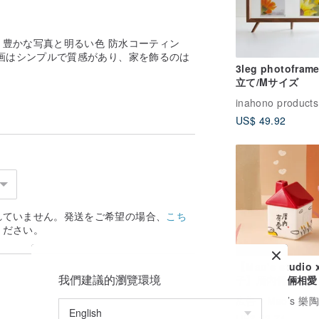
豊かな写真と明るい色 防水コーティン
画はシンプルで質感があり、家を飾るのは
3leg photofra
立て/Mサイズ
inahono products
US$ 49.92
れていません。発送をご希望の場合、
こち
ください。
【Mao's studio
我們建議的瀏覽環境
子】厝內倆倆相愛
スシングルギフト
広告
Mao’s 樂
ト
US$ 83.74