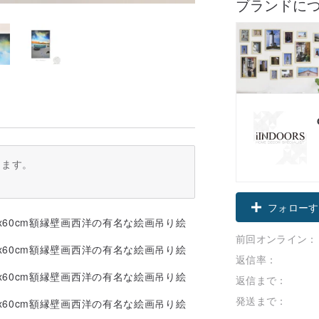
ブランドに
ります。
フォローす
前回オンライン：
返信率：
返信まで：
発送まで：