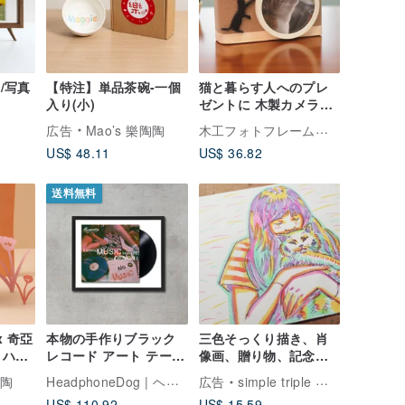
me/写真
【特注】単品茶碗-一個
猫と暮らす人へのプレ
入り(小)
ゼントに 木製カメラ型
フォトフレーム ベージ
木工フォトフレーム工房
広告
Mao’s 樂陶陶
ュレザー×黒猫
US$ 48.11
US$ 36.82
送料無料
 x 奇亞
本物の手作りブラック
三色そっくり描き、肖
 ハウ
レコード アート テーブ
像画、贈り物、記念
セッ
ル フレーム吊り下げ絵
日、手描き、イラスト
HeadphoneDog | ヘッドフォンドッグ
陶陶
広告
simple triple イラストジュエリー
US$ 110.92
US$ 15.59