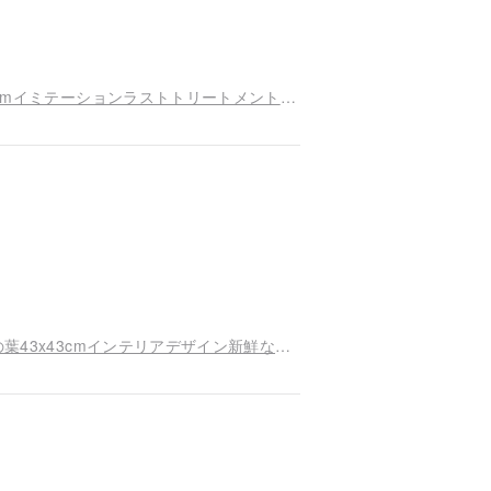
アイアンデザインクロックモンドリーブラック43cmイミテーションラストトリートメントベーキングラッカーサイレントムーブメント錬鉄製時計
北欧装飾画フォトフレームタートルバック太郎緑の葉43x43cmインテリアデザイン新鮮な装飾額縁