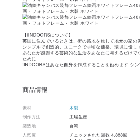
【iINDOORSについて】
英国に住んでいるときは、街の路地を旅して地元の家の
シンプルで創造的、ユニークで手頃な価格、環境に優し
あなたが感謝する芸術的な生活をあなたに与えるだけで
ために
iINDOORSはあなた自身を作成することを勧めます-シ
商品情報
素材
木製
制作方法
工場生産
製造地
台湾
人気度
チェックされた回数 4,888回