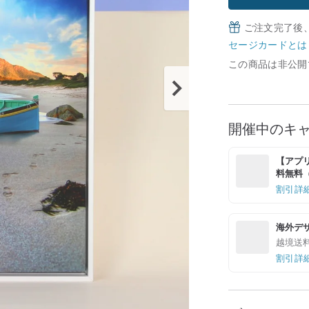
ご注文完了後
セージカードとは
この商品は非公開
開催中のキ
【アプリ
料無料（最
割引詳
海外デ
越境送
割引詳