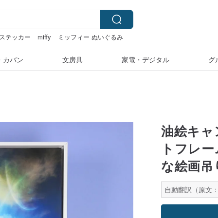
ステッカー
miffy
ミッフィー ぬいぐるみ
・カバン
文房具
家電・デジタル
グ
油絵キャ
トフレーム
な絵画吊
自動翻訳（原文：