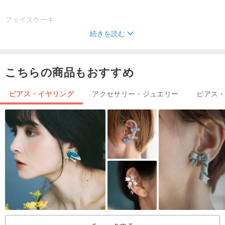
フェイスケーキ
続きを読む
こちらの商品もおすすめ
スマイリーヘアリー愛
ピアス・イヤリング
アクセサリー・ジュエリー
ピアス
サイズ：長さと幅が約1 cm
材質：エポキシ樹脂
●イヤーピンはシリコン製
●イヤリングは、販売後に返品を受け付けない衛生製品です。
●純粋な手作り製品は壊れやすいかもしれません。
●細かい手作り製品には小さな欠点があります。
それが受け入れられるかどうか慎重に検討してください。
完璧をお求めの方は、購入しないで下さい、ご容赦ください。