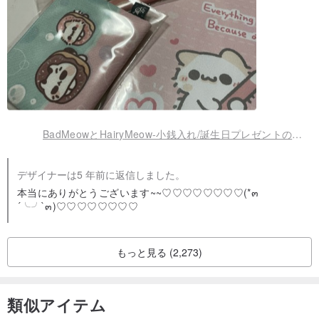
BadMeowとHairyMeow-小銭入れ/誕生日プレゼントの癒し実用的な収納小物収納バッグ
デザイナーは5 年前に返信しました。
本当にありがとうございます~~♡♡♡♡♡♡♡♡(*๓
´╰╯`๓)♡♡♡♡♡♡♡♡
もっと見る (2,273)
類似アイテム