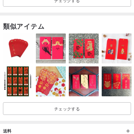
チェックする
●各画面の色が異なるため、
実際の商品や写真は多少オフかもしれません。
類似アイテム
私たちに多くのサポートをしてくれてありがとう（ᅌᴗᅌ✿✿）。
着用説明書：
●ジュエリーが過度に酸化されないように、ジュエリー部分にローシ
ョンや香水を塗布しないでください。
●入浴、水泳、温泉では着ないでください。
お手入れ方法
●着用後は柔らかい布で拭いて保管してください。
●金属製品の酸化は正常です。
チェックする
起源/製造方法
手作りの台湾製
送料