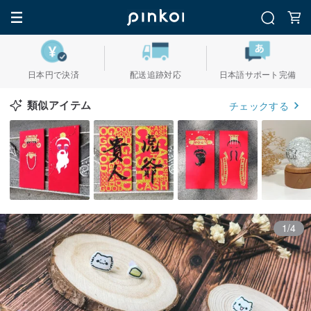
日本円で決済
配送追跡対応
日本語サポート完備
類似アイテム
チェックする
1/4