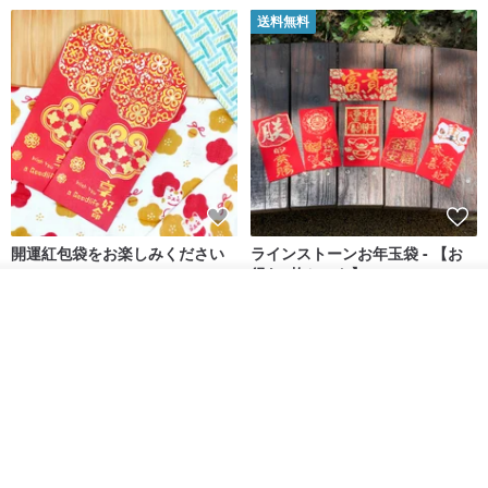
送料無料
開運紅包袋をお楽しみください
ラインストーンお年玉袋 - 【お
得な6枚セット】
入荷待ち登録
禮享生活
gfsd
ショップを見る
287円
5,083円
送料無料