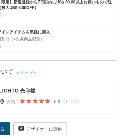
限定】新規登録から7日以内にUS$ 30.00以上お買いもので送
大US$ 6.00OFF）
細
ザインアイテムを気軽に購入
料割引（※対象商品限定）
細
ついて
ショップへ
LIGHTO 光印樣
5.0
(1,127)
台湾
る
デザイナーに連絡