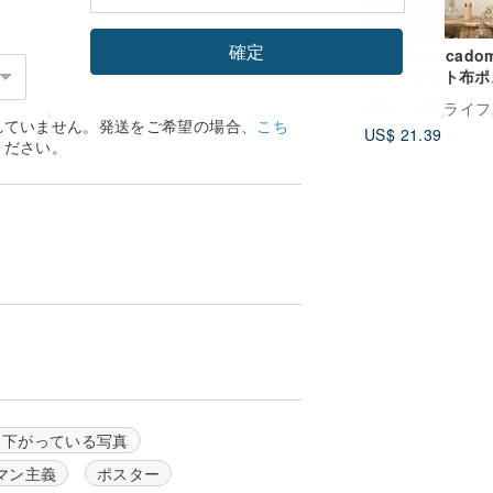
確定
森酪梨 avocadom
厚手イラスト布ポ
ーA3 再利用可能
広告
錦物ライフスタイル協
物 手作り体験割
れていません。発送をご希望の場合、
こち
US$ 21.39
ください。
ら下がっている写真
過すると多色の光に分解されることを発見
マン主義
ポスター
ていることを知りました。1801 年、イ