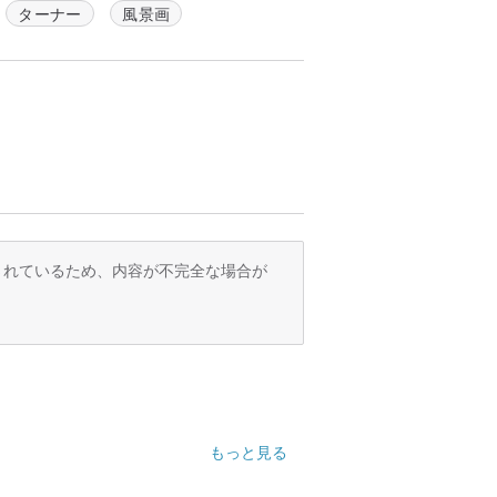
ターナー
風景画
覚について研究しました。彼は、可視スペ
つの基本色光を選択し、異なる比率で組み
ると指摘しました。
光、空気、水を描写することが彼の得意分
派の父」モネに影響を与え、「印象、日の
風景画を再定義しただけでなく、後期印象
独特なスタイルを自由に表現できるだけの
ーは著書『図説美術史』の中で、彼の後期
ラスキンは彼を「大自然の脈動を、息をの
訳されているため、内容が不完全な場合が
。火災、難破船、日光、嵐、豪雨、霧、彼
それは人々が征服できない大自然の崇高さ
のため、彼は後期には水面上の光、空、炎
象派の理論への道を開きました。
が、後期には水彩画の技法を油絵制作に応
もっと見る
の船のマストに自分を縛り付けて、嵐の光