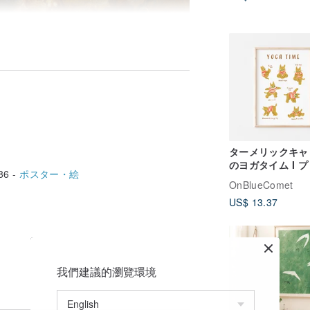
William Turner、1775-1851）—
ターメリックキャ
のヨガタイム I 
86 -
ポスター・絵
ト装飾アートワー
OnBlueComet
US$ 13.37
」
我們建議的瀏覽環境