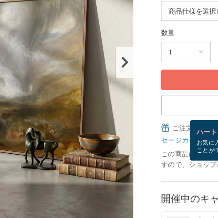
数量
ご注文完了後
ハート
セージカードとは
お気に
ことが
この商品は「受注
すので、ショップ
開催中のキ