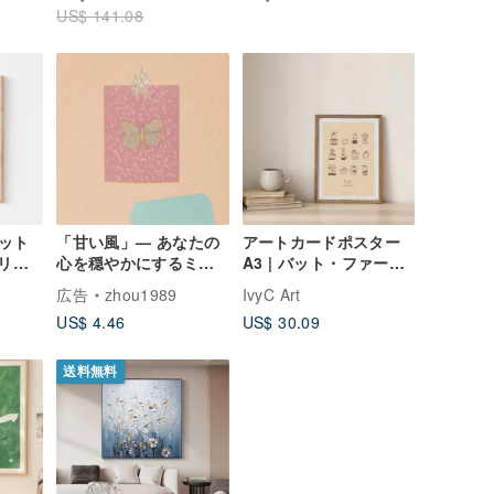
US$ 141.08
ット
「甘い風」— あなたの
アートカードポスター
プリン
心を穏やかにするミニ
A3 | バット・ファース
ク
カード
ト・コーヒー エッセン
広告
zhou1989
IvyC Art
シャルズポスターコレ
US$ 4.46
US$ 30.09
クション
送料無料