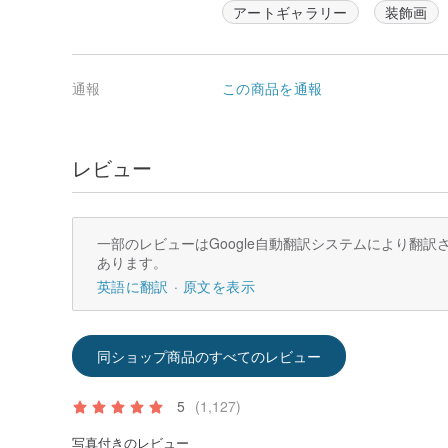
アートギャラリー
装飾画
ギリスの学者トマス・ヤングは初めて人間の目の色彩感
クトルの配置において、互いに十分な隔たりを持つ 3 
合わせることで、ほぼあらゆる色を生み出すことができ
通報
この商品を通報
ターナーは自身の風景画に多くの個人的な解釈を加え、
野となりました。この個人的な風景解釈は、後に「印象
出」もこれによって誕生しました。ターナーの芸術は、
派の発展に重要な基盤を築きました。
レビュー
---------
ターナーの才能は早くから画壇で認められ、彼は自身の
経済的支援を得ることができました。デビッド・パイパ
の作品を「奇妙な謎」と称しています。批評家ジョン・
一部のレビューはGoogle自動翻訳システムにより翻
むほど真実に捉えることができる」と評しました。
あります。
英語に翻訳
原文を表示
ターナーは自然現象や自然災害を描くことを好みました
は海の力に魅了され、人物を描くこともありましたが、
と荒々しさ、神の力の証しを際立たせるためでした。そ
の描写に重点を置き、具体的な描写を次第に放棄し、印
同ショップ商品のすべてのレビュー
彼の初期の作品は比較的伝統的な技法を用いていました
5
(1,127)
用し、光や大気の束の間の効果を描写しました。嵐の中
景を体験したと伝えられています。
写真付きのレビュー