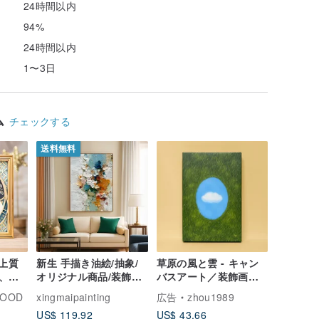
24時間以内
94%
24時間以内
1〜3日
ム
チェックする
送料無料
で上質
新生 手描き油絵/抽象/
草原の風と雲 - キャン
、新
オリジナル商品/装飾画/
バスアート／装飾画／
のギ
ウォールデコレーショ
ヒーリングアート／絵
WOOD
xingmaipainting
広告
zhou1989
ン/リビング/廊下/玄関
画／植物／草／雲／空
US$ 119.92
US$ 43.66
アート
／森