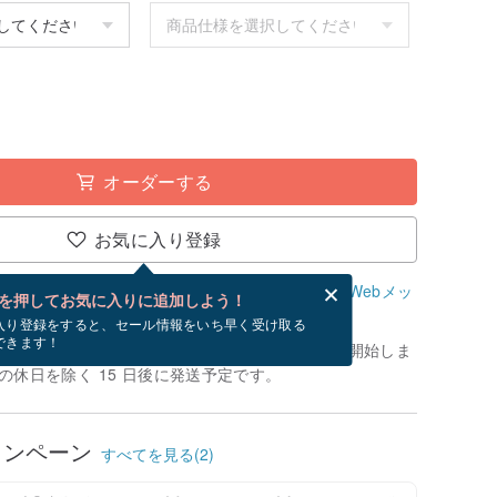
オーダーする
お気に入り登録
、無料でWebメッセージカードを作成できます。
Webメッ
を押してお気に入りに追加しよう！
？
入り登録をすると、セール情報をいち早く受け取る
できます！
制作」です。お支払いが確認できてから、制作を開始しま
の休日を除く 15 日後に発送予定です。
ャンペーン
すべてを見る(2)