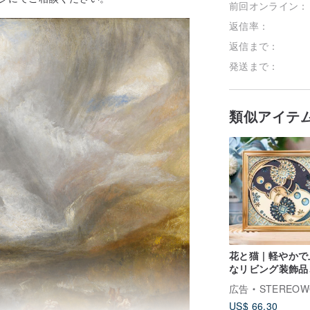
前回オンライン：
返信率：
返信まで：
発送まで：
類似アイテ
花と猫 | 軽やか
なリビング装飾品
築祝いや開店祝い
広告
STEREO
フトに
US$ 66.30