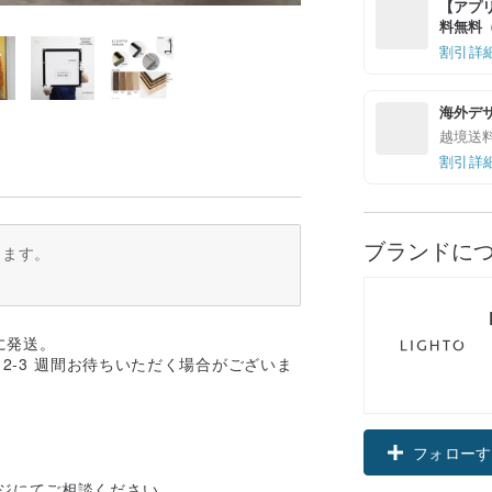
【アプリ
料無料（最
割引詳
海外デ
越境送
割引詳
ブランドに
ります。
に発送。
2-3 週間お待ちいただく場合がございま
フォローす
ジにてご相談ください。