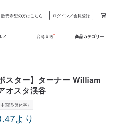
販売希望の方はこちら
ログイン／会員登録
ルメ
台湾直送
商品カテゴリー
スター】ターナー William
 | アオスタ渓谷
中国語-繁体字）
0.47
より