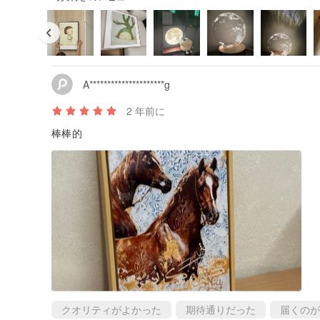
晩年、彼は油絵をより透明に、薄い色で純粋な光の効果
気、速度—グレート・ウェスタン鉄道』の絵では、ほと
緊張感のある色調と瞬間の光と影が、ターナーを英国の
のフランスの印象派画家たち、特にモネに大きな影響を
したとされています。1816 年（夏のない年）には夕
のような夕日にインスピレーションを得ています。
A*********************g
========================
2 年前に
棒棒的
アルミフレームは全 7 色からお選びいただけます:
▸ ブラック — シャープでモダン、最も合わせやすい定
▸ シルバー — 軽やかな質感、北欧のミニマリストスタ
▸ マットゴールド — 控えめな高級感、空間の品格を高
▸ 無垢材 — 自然な温かみ、ジャパンディ・和風スタイ
▸ メープル — 淡い木目、爽やかで明るい印象に
▸ ブラックウォルナット — 深い木目、落ち着いた個性
▸ チーク — 暖かみのあるブラウン、居心地の良い空間
📝 ご購入の際は、ご注文備考欄に「フレームの色」を
📦 発送時期
・作品を個別に購入する（フレームなし）: 2-3 営業日
・作品を額装する：10-20 営業日以内に発送
クオリティがよかった
期待通りだった
届くのが