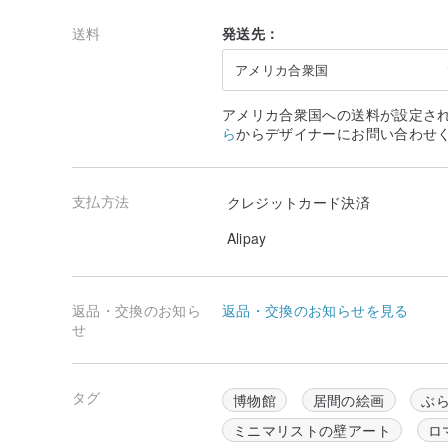
送料
発送先：
アメリカ合衆国
アメリカ合衆国への送料が設定さ
ら
からデザイナーにお問い合わせ
支払方法
クレジットカード決済
Alipay
返品・交換のお知ら
返品・交換のお知らせを見る
せ
タグ
博物館
居間の絵画
ぶ
1666 年、科学者ニュートンは太陽光がプリズムを通
ミニマリストの壁アート
ロ
し、芸術家たちは初めて白色光が様々な色の光で構成され