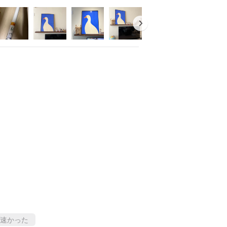
を表現するようになりました。『雨、蒸
んど物体の輪郭を識別することが難しく、
画家の第一線に押し上げただけでなく、後
与え、モネは彼の技法を非常に詳細に研究
日が特にきらめき、彼のいくつかの作品もこ
番
イルに
めます
ルに
的な雰囲気
を演出
ご記入ください。
以内に発送
速かった