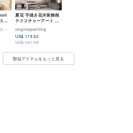
ori
夏花 手描き花卉装飾画
スタ
テクスチャーアート 抽
な布小
象画 ダイニング・リビ
同社
xingmaipainting
引
ングルーム用 モダン田
US$ 119.92
園風 癒しのアート
US$ 141.08
類似アイテムをもっと見る