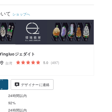
ついて
ショップへ
Yingluoジェダイト
5.0
(497)
台湾
得
デザイナーに連絡
る
24時間以内
92%
24時間以内