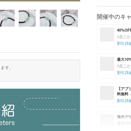
開催中のキ
40%OF
1点ごと
割引詳
最大10
1点ごと
ります。
割引詳
【アプリ
料無料（最
割引詳
海外デ
越境送
割引詳