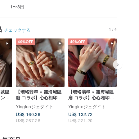
1〜3日
品
1 / 4
チェックする
40%OFF
40%OFF
40%OFF
海城隍
【瓔珞翡翠 × 霞海城隍
【瓔珞翡翠 × 霞海城隍
【瓔珞翡
ョン】
廟 コラボ】心心相印リ
廟 コラボ】心心相印ブ
廟 コラ
 |
ング | 収益の10%を寄
レスレット | 10% をチ
福蝶瓔珞
ト
Yingluoジェダイト
Yingluoジェダイト
Yingl
付
付
ャリティに寄付
ブレスレッ
US$ 160.36
US$ 132.72
US$ 132
10% を
US$ 267.26
US$ 221.20
US$ 221