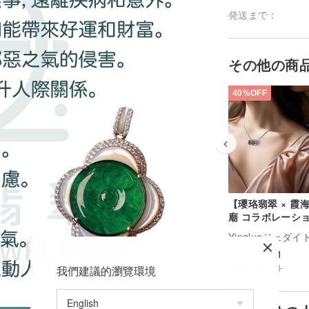
発送まで：
その他の商
40%OFF
【瓔珞翡翠 × 霞
廟 コラボレーシ
心心相印ネックレス
Yingluoジェダイ
収益の 10% を寄
US$ 231.61
US$ 386.01
我們建議的瀏覽環境