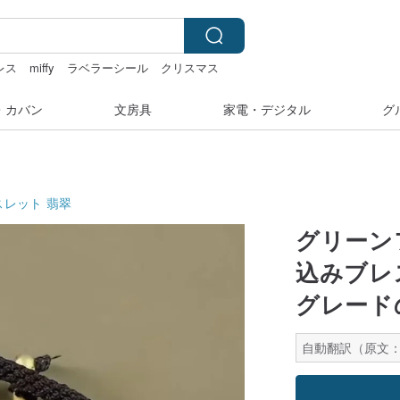
レス
miffy
ラベラーシール
クリスマス
・カバン
文房具
家電・デジタル
グ
スレット
翡翠
グリーン
込みブレス
グレードの
自動翻訳（原文：