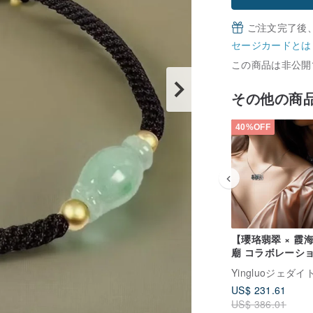
ご注文完了後
セージカードとは
この商品は非公開
その他の商
40%OFF
【瓔珞翡翠 × 霞
廟 コラボレーシ
心心相印ネックレス
Yingluoジェダイ
収益の 10% を寄
US$ 231.61
US$ 386.01