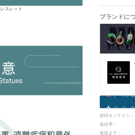
ブレスレット
ブランドに
クーポン取
前回オンライン：
フォローす
返信率：
返信まで：