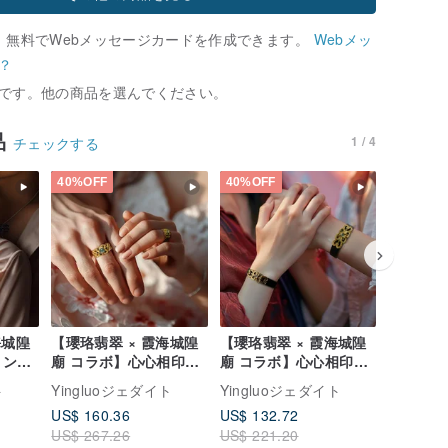
、無料でWebメッセージカードを作成できます。
Webメッ
？
です。他の商品を選んでください。
品
1 / 4
チェックする
40%OFF
40%OFF
40%OFF
海城隍
【瓔珞翡翠 × 霞海城隍
【瓔珞翡翠 × 霞海城隍
【瓔珞翡
ョン】
廟 コラボ】心心相印リ
廟 コラボ】心心相印ブ
廟 コラ
 |
ング | 収益の10%を寄
レスレット | 10% をチ
福蝶瓔珞
ト
Yingluoジェダイト
Yingluoジェダイト
Yingl
付
付
ャリティに寄付
ブレスレッ
US$ 160.36
US$ 132.72
US$ 132
10% を
US$ 267.26
US$ 221.20
US$ 221