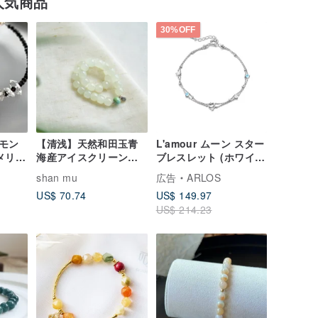
人気商品
30%OFF
モン
【清浅】天然和田玉青
L'amour ムーン スター
メリカ
海産アイスクリーンオ
ブレスレット (ホワイト
レッ
ールドタイプビーズ グ
ゴールド)
shan mu
広告
ARLOS
ル ブ
ラデーションターコイ
US$ 70.74
US$ 149.97
ズ シングルブレスレッ
US$ 214.23
ト