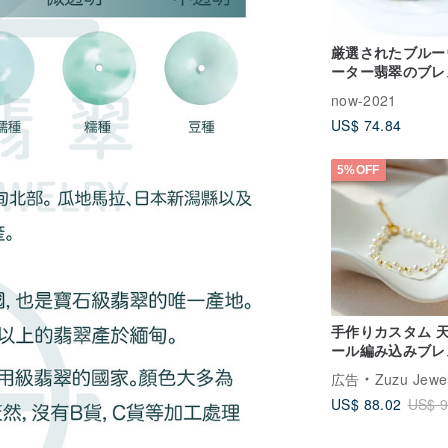
厳選されたブルー
ーター翡翠のブレ
ット ミャンマー
now-2021
翡翠が彩る 腕元
US$ 74.84
深遠な潤いと優雅
感
5%OFF
手作りカスタム 
ール編み込みブレ
ット 医療用ステ
広告
Zuzu Jewe
18Kメッキ
US$ 88.02
US$ 9