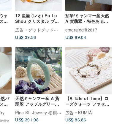
ウォ
12 星座 (レオ) Fu Lu
拈翠/ミャンマー産天然
スレ
Shou クリスタル ブレ
A 貨翡翠 - 特色ある蜜
産A貨
スレット、幸運の石-レ
糖色フローティングフ
広告
グッドグッドラック
emeraldgift2017
に宿る
ッド朱色、ポジティブ
ラワー翡翠ブレスレッ
US$ 39.56
US$ 89.04
な質
なエネルギーをもたら
ト
す
天然パ
天然ミャンマー産 A 貨
【A Tale of Time】ロ
スレ
翡翠 アップルグリーン
ーズクォーツ ファセッ
ンレス
福バングル 美しい翡翠
トブレスレット
Pine St. Jewelry 松樹街ファインジュエリー
lry
広告
KUMIÀ
バングル 母の日ギフト
US$ 391.98
US$ 86.86
2.65