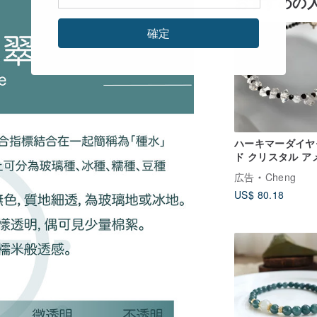
おすすめの
確定
ハーキマーダイヤ
ド クリスタル ア
ンクォーツブレス
広告
Cheng
ト ブラックスピネ
US$ 80.18
レスレット