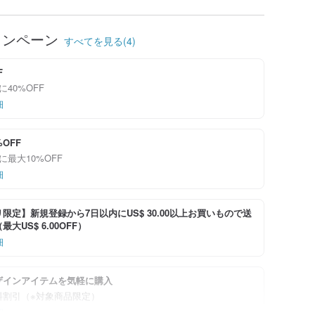
ャンペーン
すべてを見る(4)
F
に40%OFF
細
%OFF
に最大10%OFF
細
限定】新規登録から7日以内にUS$ 30.00以上お買いもので送
大US$ 6.00OFF）
細
ザインアイテムを気軽に購入
料割引（※対象商品限定）
細