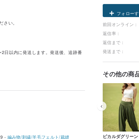
クーポン取
ださい。
前回オンライン：
フォローす
返信率：
返信まで：
発送まで：
〜2日以内に発送します。発送後、追跡番
その他の商
ピカルダグリーン
9 -
編み物/刺繍/羊毛フェルト/裁縫