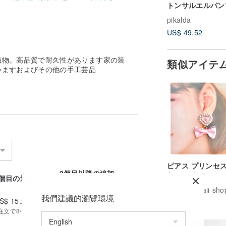
トンサルエルパン
レディース コン
pikalda
ト ボヘミアン ス
US$ 49.52
ウォッシュ トラ
PT001
織物。高品質で耐久性があります家の装
類似アイテ
いますおよびその他の手工芸品
ピアス プリンセス
2個目以降の追加
ら ハート
1個目の送料
送料
広告
kawaii shop p
我們建議的瀏覽環境
S$ 15.29
US$ 3.06
US$ 11.56
で8/15~8/30にお届け予定 | 追跡番号を提供