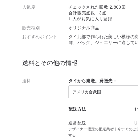
人気度
チェックされた回数 2,800回
合計販売点数：3点
1 人がお気に入り登録
販売種別
オリジナル商品
おすすめポイント
タイ北部で作られた美しい模様の
飾、バッグ、ジュエリーに適して
送料とその他の情報
送料
タイから発送。発送先：
アメリカ合衆国
配送方法
通常配送
U
デザイナー指定の配送業者 | 今すぐのご注文
する