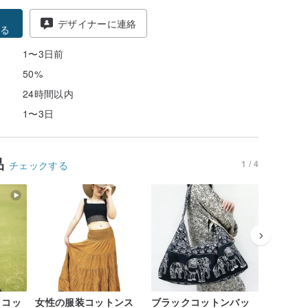
得
デザイナーに連絡
る
1〜3日前
50%
24時間以内
1〜3日
品
1 / 4
チェックする
 コッ
女性の服装コットンス
ブラックコットンバッ
ネイティ