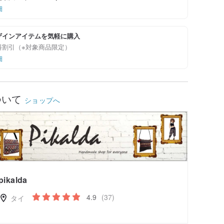
細
ザインアイテムを気軽に購入
料割引（※対象商品限定）
細
ついて
ショップへ
pikalda
4.9
(37)
タイ