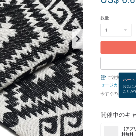
数量
ご注文完了後
ハート
セージカードとは
お気に
ことが
今すぐのご注文で8
開催中のキ
【アプリ
料無料（最