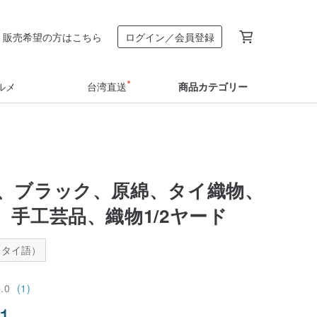
販売希望の方はこちら
ログイン／会員登録
ルメ
台湾直送
商品カテゴリー
、ブラック、原綿、タイ織物、
、手工芸品、織物1/2ヤード
：タイ語）
5.0
(1)
61