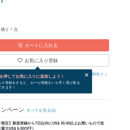
残り
1
点
カートに入れる
お気に入り登録
、無料でWebメッセージカードを作成できます。
Webメッ
を押してお気に入りに追加しよう！
？
入り登録をすると、セール情報をいち早く受け取る
できます！
/15~8/30にお届け予定です。
ャンペーン
すべてを見る(2)
限定】新規登録から7日以内にUS$ 30.00以上お買いもので送
大US$ 6.00OFF）