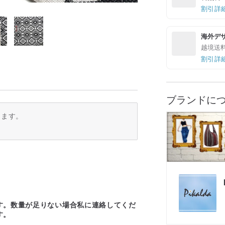
割引詳
海外デ
越境送
割引詳
ブランドに
ります。
す。数量が足りない場合私に連絡してくだ
す。