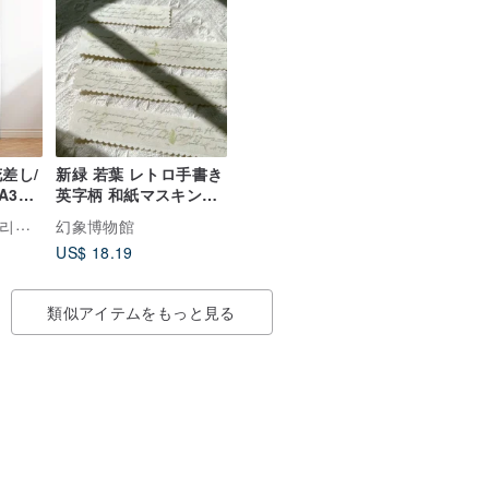
差し/
新緑 若葉 レトロ手書き
A3、
英字柄 和紙マスキング
テープ 10m巻 台湾製
Ellie go lucky（엘리고럭키）
幻象博物館
US$ 18.19
類似アイテムをもっと見る