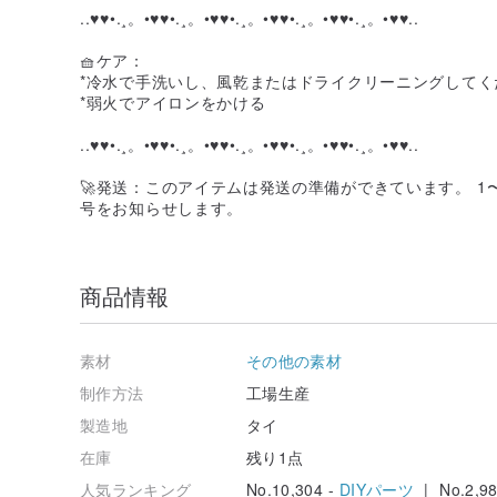
..♥♥•.¸。•
♥♥
•.¸。•
♥♥
•.¸。•
♥♥
•.¸。•
♥♥
•.¸。•♥♥..
🧺ケア：
*冷水で手洗いし、風乾またはドライクリーニングしてく
*弱火でアイロンをかける
..♥♥•.¸。•
♥♥
•.¸。•
♥♥
•.¸。•
♥♥
•.¸。•
♥♥
•.¸。•♥♥..
🚀発送：このアイテムは発送の準備ができています。 1
号をお知らせします。
商品情報
素材
その他の素材
制作方法
工場生産
製造地
タイ
在庫
残り1点
人気ランキング
No.10,304 -
DIYパーツ
| No.2,98