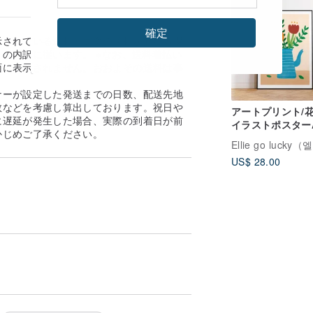
確定
示されている送料と実際の送料が異なる場
の内訳に従います。 ※なお、送料着払い
面に表示されません。おおよその送料は事
。
ナーが設定した発送までの日数、配送先地
数などを考慮し算出しております。祝日や
アートプリント/花
に遅延が発生した場合、実際の到着日が前
イラストポスター
かじめご了承ください。
A2
US$ 28.00