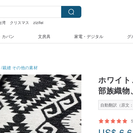
台湾
クリスマス
zizifei
・カバン
文房具
家電・デジタル
グ
/裁縫
その他の素材
ホワイト
部族織物
自動翻訳（原文
US$
6.