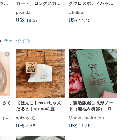
ツ：
カート、ロングスカー
グクロスボディバッグ
枕カバー
フォー
ト、フリルスカート、
ショルダーバッグ花と
手作りの
pikalda
pikalda
pikalda
トーン
ボヘミアンスタイル、
象の生地のバッグ
カバー、
US$ 18.57
US$ 14.45
US$ 11.
ウザー
ウエストゴム。
ー
ム
チェックする
 さく
【はんこ】muuちゃん -
手製活版綴じ長形ノー
だるま | spicaの庭
ト（無地＆横罫）- Q.品
(M89)
質
omul
spicaの庭
Meow Illustration
US$ 5.66
US$ 11.59