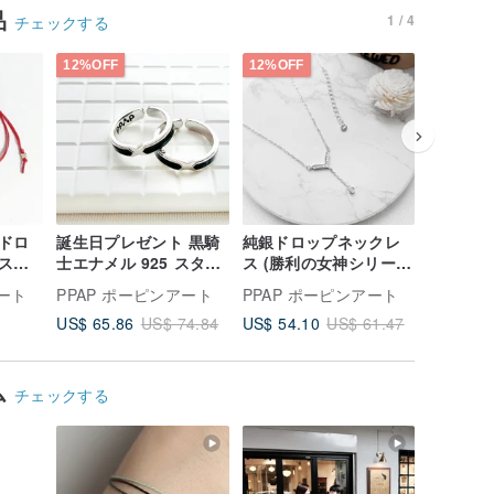
品
1 / 4
チェックする
12%OFF
12%OFF
12%OFF
ドロ
誕生日プレゼント 黒騎
純銀ドロップネックレ
多種デザイ
スレ
士エナメル 925 スター
ス (勝利の女神シリー
ターリン
ドブロン
リングシルバーリング
ズ) – ジュエリーデザイ
アス（勝
アート
PPAP ポーピンアート
PPAP ポーピンアート
PPAP 
シリ
2.0
ンをアップグレード
ーズ）フ
US$ 65.86
US$ 54.10
US$ 65.
US$ 74.84
US$ 61.47
ップグレ
ジュエリ
ム
チェックする