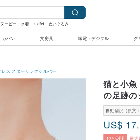
スヌーピー
水着
zizifei
ぬいぐるみ
・カバン
文房具
家電・デジタル
グ
クレス
スターリングシルバー
猫と小魚 
の足跡の
自動翻訳（原文：
US$
17
12%OFF
最大U