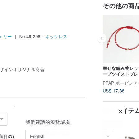
その他の商
エリー
| No.49,298 -
ネックレス
幸せな編み物レッ
 周辺デザインオリジナル商品
ープツイストブレ
ット14Kゴール
PPAP ポーピン
ズフランスの祖母
US$ 17.38
ーズ
類似アイテ
我們建議的瀏覽環境
送料無料
2個目以降の追加
1個目の送料