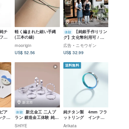
台北市
純チ
軽く編まれた細い手縄
【純銀手作りリン
体験
フに
(三本の線)
グ】文化幣利用可 / 台
る
北金工 / カスタムギフ
moorigin
広告
ニモウギン
ト / クリスマスに最適
US$ 52.56
US$ 32.99
送料無料
新北市
 ピア
新北金工 二人プ
純チタン製 4mm フラ
体験
ンク/
ットリング インナー
ラン 鍛造金工体験 純銀
グラデーション 新緑
リング 文化幣
SHIYE
Arikata
と青空