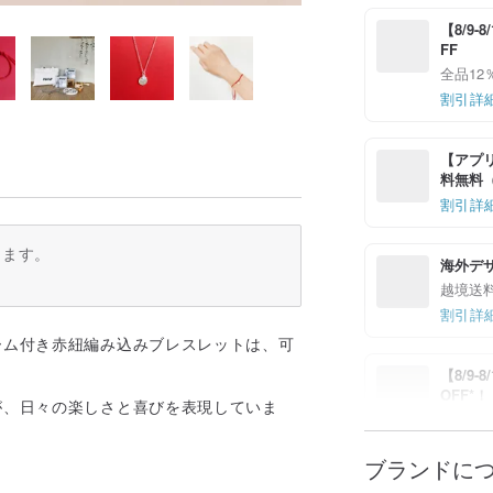
【8/9
FF
全品12
割引詳
【アプリ
料無料（最
割引詳
ります。
海外デ
越境送
割引詳
ーム付き赤紐編み込みブレスレットは、可
【8/9
OFF*
が、日々の楽しさと喜びを表現していま
7%OFF
割引詳
ブランドに