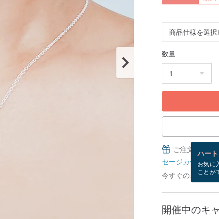
数量
ご注文完了後
ハート
セージカードとは
お気に
ことが
今すぐのご注文で8
開催中のキ