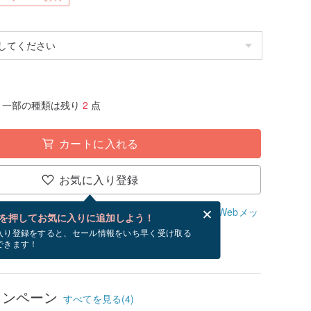
一部の種類は残り
2
点
カートに入れる
お気に入り登録
、無料でWebメッセージカードを作成できます。
Webメッ
を押してお気に入りに追加しよう！
？
入り登録をすると、セール情報をいち早く受け取る
できます！
/13~8/23にお届け予定です。
ャンペーン
すべてを見る(4)