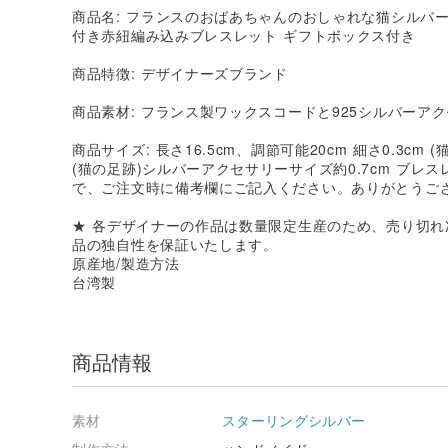
商品名: フランスのおばあちゃんのおしゃれな猫シルバー
付き赤紐編み込みブレスレット ギフトボックス付き
商品特徴: デザイナーズブランド
商品素材: フランス製ワックスコードと925シルバーアク
商品サイズ: 長さ16.5cm、調節可能20cm 細さ0.3cm (
(猫の足跡)シルバーアクセサリーサイズ約0.7cm ブ
で、ご注文時に備考欄にご記入ください。ありがとうご
★ 各デザイナーの作品は数量限定生産のため、売り切
品の独自性を保証いたします。
原産地/製造方法
台湾製
商品情報
素材
スターリングシルバー