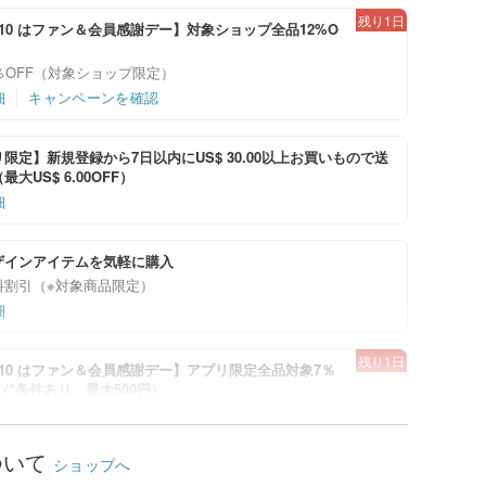
残り1日
-8/10 はファン＆会員感謝デー】対象ショップ全品12%O
％OFF（対象ショップ限定）
細
キャンペーンを確認
限定】新規登録から7日以内にUS$ 30.00以上お買いもので送
大US$ 6.00OFF）
細
ザインアイテムを気軽に購入
料割引（※対象商品限定）
細
残り1日
-8/10 はファン＆会員感謝デー】アプリ限定全品対象7％
！（*条件あり、最大500円）
細
キャンペーンを確認
ついて
ショップへ