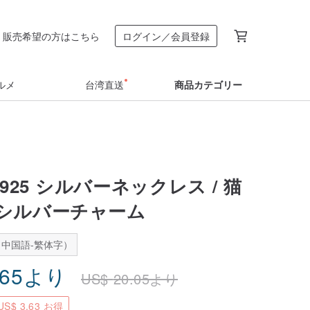
販売希望の方はこちら
ログイン／会員登録
ルメ
台湾直送
商品カテゴリー
925 シルバーネックレス / 猫
シルバーチャーム
中国語-繁体字）
.65
より
US$
20.05
より
S$ 3.63 お得