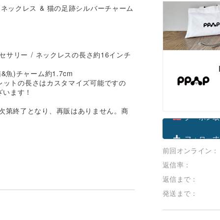
ネックレス & 猫の足跡シルバーチャーム
セサリー / ネックレスの長さ約16インチ
猫&魚)チャーム約1.7cm
レスレットの長さはカスタマイズ可能ですの
ざいます！
れ次第終了となり、再販はありません。商
クーポン取
前回オンライン：
フォローす
返信率：
返信まで：
発送まで：