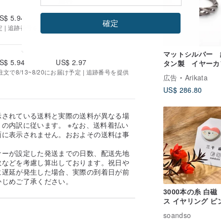
送料
S$ 5.94
US$ 1.98
確定
定 | 追跡番号を提供する
マットシルバー 
S$ 5.94
US$ 2.97
タン製 イヤーカ
もなるリング 巡
で8/13~8/20にお届け予定 | 追跡番号を提供
広告
Arikata
US$ 286.80
示されている送料と実際の送料が異なる場
の内訳に従います。 ※なお、送料着払い
面に表示されません。おおよその送料は事
。
ナーが設定した発送までの日数、配送先地
数などを考慮し算出しております。祝日や
に遅延が発生した場合、実際の到着日が前
かじめご了承ください。
3000本の糸 白磁
ス イヤリング ピ
スカイブルー
soandso